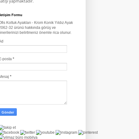
satışı yapmaktadır.
İletişim Formu
Ofis Koltuk Ayakları - Krom Konik Yıldız Ayak
2062-32 ürünü hakkında görüş ve
önerilerinizi belirtmeniz önemle rica olunur.
Ad
E-posta
*
Mesaj
*