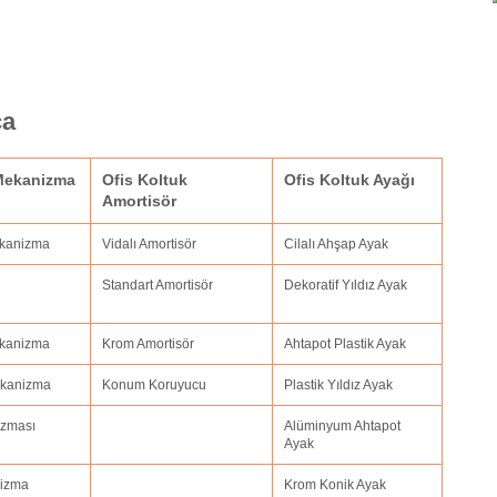
ça
 Mekanizma
Ofis Koltuk
Ofis Koltuk Ayağı
Amortisör
ekanizma
Vidalı Amortisör
Cilalı Ahşap Ayak
Standart Amortisör
Dekoratif Yıldız Ayak
Mekanizma
Krom Amortisör
Ahtapot Plastik Ayak
Mekanizma
Konum Koruyucu
Plastik Yıldız Ayak
izması
Alüminyum Ahtapot
Ayak
nizma
Krom Konik Ayak