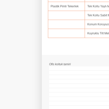
Plastik Pimli Tekerlek
Tek Kollu Yaylı
Tek Kollu Sabit
Konum Koruyuc
Kuyruklu Tilt M
Ofis koltuk tamiri
ofis koltuk tamiri adana,ofis koltuk tamiri 
koltuk tamiri ankara,ofis koltuk tamiri antal
bartın,ofis koltuk tamiri batman,ofis koltuk t
tamiri burdur,ofis koltuk tamiri bursa.ofis 
denizli,ofis koltuk tamiri diyarbakır,ofis ko
erzurum,ofis koltuk tamiri eskişehir,ofis ko
ığdır,ofis koltuk tamiri ısparta,ofis koltuk 
kars,ofis koltuk tamiri kastamonu,ofis koltu
kırşehir,ofis koltuk tamiri konya,ofis koltuk
koltuk tamiri mersin,ofis koltuk tamiri muğl