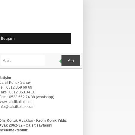
İletişim
Ara
İletişim
Calsit Koltuk Sanayi
Tel : 0312 359 69 69
Faks : 0312 353 34 10
Gsm : 0533 662 74 88 (whatsapp)
www.calsitkoltuk.com
info@calsitkoltuk.com
Ofis Koltuk Ayakları - Krom Konik Yıldız
Ayak 2062-32 - Calsit sayfasını
incelemektesiniz.