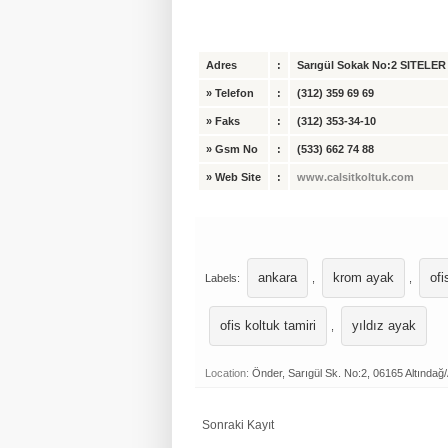
Adres
:
Sarıgül Sokak No:2 SITELER /
»
Telefon
:
(312) 359 69 69
»
Faks
:
(312) 353-34-10
»
Gsm No
:
(533) 662 74 88
»
Web Site
:
www.calsitkoltuk.com
ankara
krom ayak
ofi
Labels:
,
,
ofis koltuk tamiri
yıldız ayak
,
Location:
Önder, Sarıgül Sk. No:2, 06165 Altındağ
Sonraki Kayıt