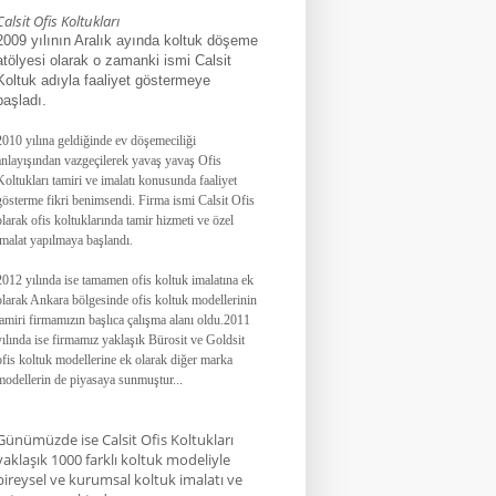
Calsit Ofis Koltukları
2009 yılının Aralık ayında koltuk döşeme
atölyesi olarak o zamanki ismi Calsit
Koltuk adıyla faaliyet göstermeye
başladı.
2010 yılına geldiğinde ev döşemeciliği
anlayışından vazgeçilerek yavaş yavaş Ofis
Koltukları tamiri ve imalatı konusunda faaliyet
gösterme fikri benimsendi. Firma ismi Calsit Ofis
olarak ofis koltuklarında tamir hizmeti ve özel
imalat yapılmaya başlandı.
2012 yılında ise tamamen ofis koltuk imalatına ek
olarak Ankara bölgesinde ofis koltuk modellerinin
tamiri firmamızın başlıca çalışma alanı oldu.
2011
yılında ise firmamız yaklaşık
Bürosit ve Goldsit
ofis koltuk modellerine ek olarak diğer marka
modellerin de piyasaya sunmuştur.
.
.
Günümüzde ise Calsit Ofis Koltukları
yaklaşık 1000 farklı koltuk modeliyle
bireysel ve kurumsal koltuk imalatı ve