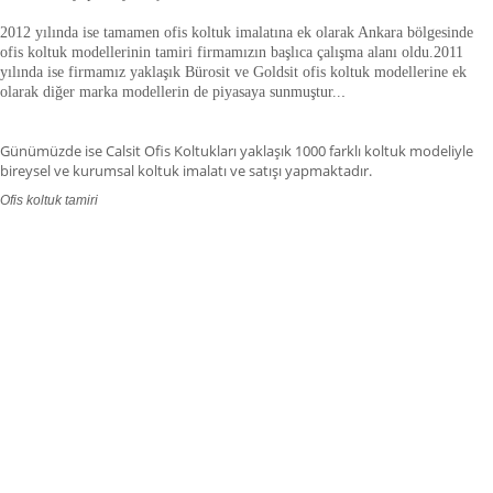
2012 yılında ise tamamen ofis koltuk imalatına ek olarak Ankara bölgesinde
ofis koltuk modellerinin tamiri firmamızın başlıca çalışma alanı oldu.
2011
yılında ise firmamız yaklaşık
Bürosit ve Goldsit ofis koltuk modellerine ek
olarak diğer marka modellerin de piyasaya sunmuştur.
.
.
Günümüzde ise Calsit Ofis Koltukları yaklaşık 1000 farklı koltuk modeliyle
bireysel ve kurumsal koltuk imalatı ve satışı yapmaktadır.
Ofis koltuk tamiri
ofis koltuk tamiri adana,ofis koltuk tamiri adıyaman.ofis koltuk tamiri
afyonkarahisar,ofis koltuk tamiri ağrı.ofis koltuk tamiri aksaray,ofis koltuk
tamiri amasya,ofis koltuk tamiri ankara,ofis koltuk tamiri antalya,ofis koltuk
tamiri ardahan,ofis koltuk tamiri artvin,ofis koltuk tamiri aydın.ofis koltuk
tamiri balıkesir,ofis koltuk tamiri bartın,ofis koltuk tamiri batman,ofis koltuk
tamiri bayburt,ofis koltuk tamiri bilecik,ofis koltuk tamiri bingöl,ofis koltuk
tamiri bitlis,ofis koltuk tamiri bolu.ofis koltuk tamiri burdur,ofis koltuk tamiri
bursa.ofis koltuk tamiri düzce,ofis koltuk tamiri çanakkale.ofis koltuk tamiri
çankırı,,ofis koltuk tamiri çorum,ofis koltuk tamiri denizli,ofis koltuk tamiri
diyarbakır,ofis koltuk tamiri gaziantep,ofis koltuk tamiri edirne,ofis koltuk
tamiri elazığ,ofis koltuk tamiri erzincan.fis koltuk tamiri erzurum,ofis koltuk
tamiri eskişehir,ofis koltuk tamiri giresun,ofis koltuk tamiri, gümüşhane,ofis
koltuk tamiri hakkâri,ofis koltuk tamiri hatay,ofis koltuk tamiri ığdır,ofis koltuk