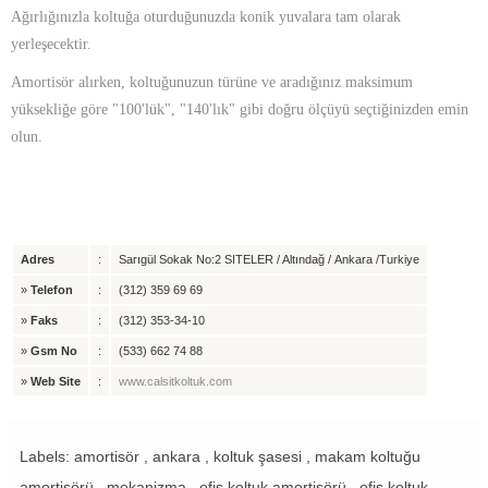
Ağırlığınızla koltuğa oturduğunuzda konik yuvalara tam olarak
yerleşecektir.
Amortisör alırken, koltuğunuzun türüne ve aradığınız maksimum
yüksekliğe göre "100'lük", "140'lık" gibi doğru ölçüyü seçtiğinizden emin
olun.
Adres
:
Sarıgül Sokak No:2 SITELER / Altındağ / Ankara /Turkiye
»
Telefon
:
(312) 359 69 69
»
Faks
:
(312) 353-34-10
»
Gsm No
:
(533) 662 74 88
»
Web Site
:
www.calsitkoltuk.com
Labels: amortisör , ankara , koltuk şasesi , makam koltuğu
amortisörü , mekanizma , ofis koltuk amortisörü , ofis koltuk