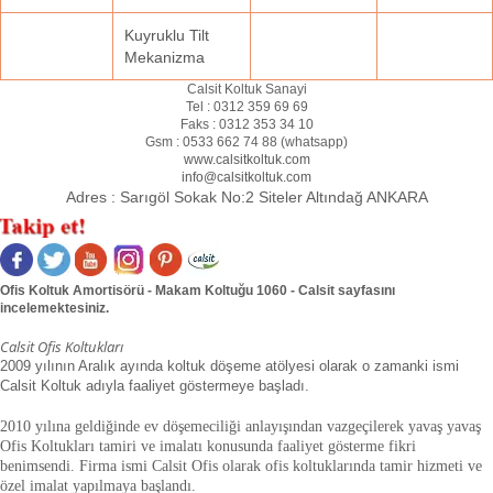
Kuyruklu Tilt
Mekanizma
Calsit Koltuk Sanayi
Tel :
0312 359 69 69
Faks :
0312 353 34 10
Gsm :
0533 662 74 88 (
whatsapp
)
www.calsitkoltuk.com
info@calsitkoltuk.com
Adres :
Sarıgöl Sokak No:2 Siteler Altındağ ANKARA
Ofis Koltuk Amortisörü - Makam Koltuğu 1060 - Calsit sayfasını
incelemektesiniz.
Calsit Ofis Koltukları
2009 yılının Aralık ayında koltuk döşeme atölyesi olarak o zamanki ismi
Calsit Koltuk adıyla faaliyet göstermeye başladı.
2010 yılına geldiğinde ev döşemeciliği anlayışından vazgeçilerek yavaş yavaş
Ofis Koltukları tamiri ve imalatı konusunda faaliyet gösterme fikri
benimsendi. Firma ismi Calsit Ofis olarak ofis koltuklarında tamir hizmeti ve
özel imalat yapılmaya başlandı.