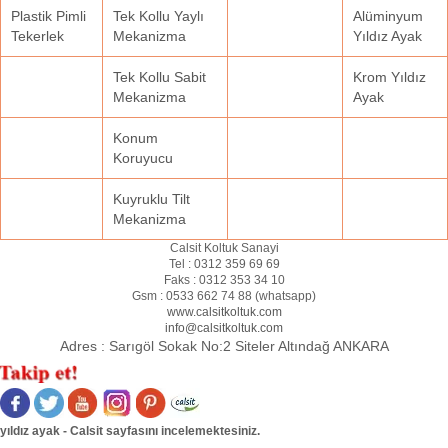
Plastik Pimli
Tek Kollu Yaylı
Alüminyum
Tekerlek
Mekanizma
Yıldız Ayak
Tek Kollu Sabit
Krom Yıldız
Mekanizma
Ayak
Konum
Koruyucu
Kuyruklu Tilt
Mekanizma
Calsit Koltuk Sanayi
Tel :
0312 359 69 69
Faks :
0312 353 34 10
Gsm :
0533 662 74 88 (
whatsapp
)
www.calsitkoltuk.com
info@calsitkoltuk.com
Adres :
Sarıgöl Sokak No:2 Siteler Altındağ ANKARA
yıldız ayak - Calsit sayfasını incelemektesiniz.