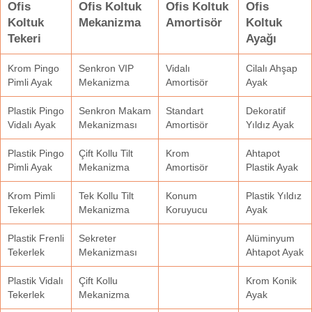
Ofis
Ofis Koltuk
Ofis Koltuk
Ofis
Koltuk
Mekanizma
Amortisör
Koltuk
Tekeri
Ayağı
Krom Pingo
Senkron VIP
Vidalı
Cilalı Ahşap
Pimli Ayak
Mekanizma
Amortisör
Ayak
Plastik Pingo
Senkron Makam
Standart
Dekoratif
Vidalı Ayak
Mekanizması
Amortisör
Yıldız Ayak
Plastik Pingo
Çift Kollu Tilt
Krom
Ahtapot
Pimli Ayak
Mekanizma
Amortisör
Plastik Ayak
Krom Pimli
Tek Kollu Tilt
Konum
Plastik Yıldız
Tekerlek
Mekanizma
Koruyucu
Ayak
Plastik Frenli
Sekreter
Alüminyum
Tekerlek
Mekanizması
Ahtapot Ayak
Plastik Vidalı
Çift Kollu
Krom Konik
Tekerlek
Mekanizma
Ayak