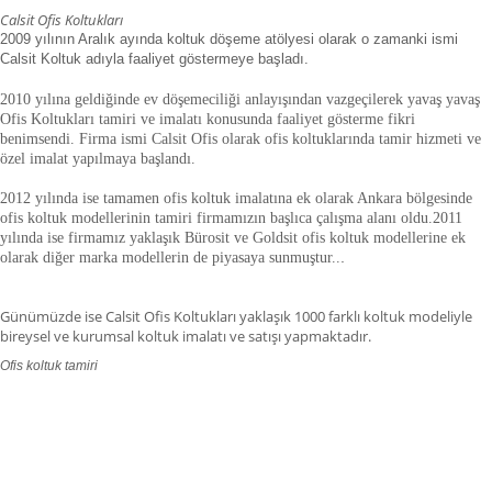
Calsit Ofis Koltukları
2009 yılının Aralık ayında koltuk döşeme atölyesi olarak o zamanki ismi
Calsit Koltuk adıyla faaliyet göstermeye başladı.
2010 yılına geldiğinde ev döşemeciliği anlayışından vazgeçilerek yavaş yavaş
Ofis Koltukları tamiri ve imalatı konusunda faaliyet gösterme fikri
benimsendi. Firma ismi Calsit Ofis olarak ofis koltuklarında tamir hizmeti ve
özel imalat yapılmaya başlandı.
2012 yılında ise tamamen ofis koltuk imalatına ek olarak Ankara bölgesinde
ofis koltuk modellerinin tamiri firmamızın başlıca çalışma alanı oldu.
2011
yılında ise firmamız yaklaşık
Bürosit ve Goldsit ofis koltuk modellerine ek
olarak diğer marka modellerin de piyasaya sunmuştur.
.
.
Günümüzde ise Calsit Ofis Koltukları yaklaşık 1000 farklı koltuk modeliyle
bireysel ve kurumsal koltuk imalatı ve satışı yapmaktadır.
Ofis koltuk tamiri
ofis koltuk tamiri adana,ofis koltuk tamiri adıyaman.ofis koltuk tamiri
afyonkarahisar,ofis koltuk tamiri ağrı.ofis koltuk tamiri aksaray,ofis koltuk
tamiri amasya,ofis koltuk tamiri ankara,ofis koltuk tamiri antalya,ofis koltuk
tamiri ardahan,ofis koltuk tamiri artvin,ofis koltuk tamiri aydın.ofis koltuk
tamiri balıkesir,ofis koltuk tamiri bartın,ofis koltuk tamiri batman,ofis koltuk