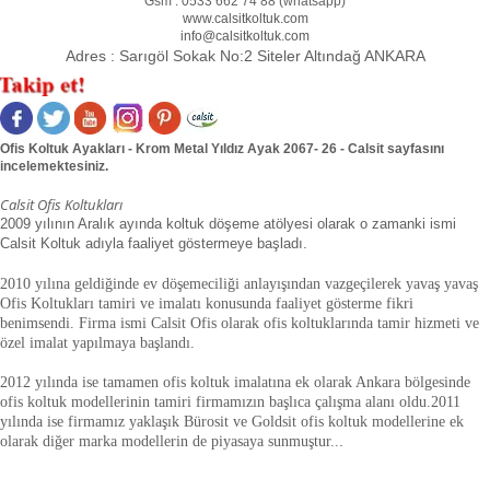
Gsm :
0533 662 74 88 (
whatsapp
)
www.calsitkoltuk.com
info@calsitkoltuk.com
Adres :
Sarıgöl Sokak No:2 Siteler Altındağ ANKARA
Ofis Koltuk Ayakları - Krom Metal Yıldız Ayak 2067- 26 - Calsit sayfasını
incelemektesiniz.
Calsit Ofis Koltukları
2009 yılının Aralık ayında koltuk döşeme atölyesi olarak o zamanki ismi
Calsit Koltuk adıyla faaliyet göstermeye başladı.
2010 yılına geldiğinde ev döşemeciliği anlayışından vazgeçilerek yavaş yavaş
Ofis Koltukları tamiri ve imalatı konusunda faaliyet gösterme fikri
benimsendi. Firma ismi Calsit Ofis olarak ofis koltuklarında tamir hizmeti ve
özel imalat yapılmaya başlandı.
2012 yılında ise tamamen ofis koltuk imalatına ek olarak Ankara bölgesinde
ofis koltuk modellerinin tamiri firmamızın başlıca çalışma alanı oldu.
2011
yılında ise firmamız yaklaşık
Bürosit ve Goldsit ofis koltuk modellerine ek
olarak diğer marka modellerin de piyasaya sunmuştur.
.
.