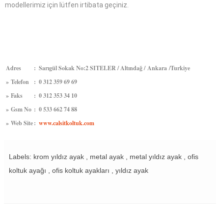
modellerimiz için lütfen irtibata geçiniz.
Adres
:
Sarıgül Sokak No:2 SITELER / Altındağ / Ankara /Turkiye
»
Telefon
:
0 312 359 69 69
»
Faks
:
0 312 353 34 10
»
Gsm No
:
0 533 662 74 88
»
Web Site
:
www.calsitkoltuk.com
Labels: krom yıldız ayak , metal ayak , metal yıldız ayak , ofis
koltuk ayağı , ofis koltuk ayakları , yıldız ayak