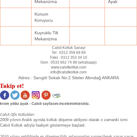
Mekanizma
Ayak
Konum
Koruyucu
Kuyruklu Tilt
Mekanizma
Calsit Koltuk Sanayi
Tel :
0312 359 69 69
Faks :
0312 353 34 10
Gsm :
0533 662 74 88 (
whatsapp
)
www.calsitkoltuk.com
info@calsitkoltuk.com
Adres :
Sarıgöl Sokak No:2 Siteler Altındağ ANKARA
krom yıldız ayak - Calsit sayfasını incelemektesiniz.
Calsit Ofis Koltukları
2009 yılının Aralık ayında koltuk döşeme atölyesi olarak o zamanki ismi
Calsit Koltuk adıyla faaliyet göstermeye başladı.
2010 yılına geldiğinde ev döşemeciliği anlayışından vazgeçilerek yavaş yavaş