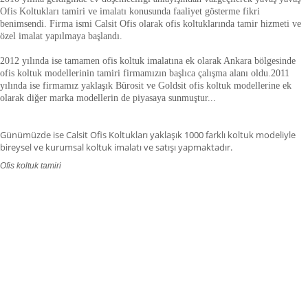
Ofis Koltukları tamiri ve imalatı konusunda faaliyet gösterme fikri
benimsendi. Firma ismi Calsit Ofis olarak ofis koltuklarında tamir hizmeti ve
özel imalat yapılmaya başlandı.
2012 yılında ise tamamen ofis koltuk imalatına ek olarak Ankara bölgesinde
ofis koltuk modellerinin tamiri firmamızın başlıca çalışma alanı oldu.
2011
yılında ise firmamız yaklaşık
Bürosit ve Goldsit ofis koltuk modellerine ek
olarak diğer marka modellerin de piyasaya sunmuştur.
.
.
Günümüzde ise Calsit Ofis Koltukları yaklaşık 1000 farklı koltuk modeliyle
bireysel ve kurumsal koltuk imalatı ve satışı yapmaktadır.
Ofis koltuk tamiri
ofis koltuk tamiri adana,ofis koltuk tamiri adıyaman.ofis koltuk tamiri
afyonkarahisar,ofis koltuk tamiri ağrı.ofis koltuk tamiri aksaray,ofis koltuk
tamiri amasya,ofis koltuk tamiri ankara,ofis koltuk tamiri antalya,ofis koltuk
tamiri ardahan,ofis koltuk tamiri artvin,ofis koltuk tamiri aydın.ofis koltuk
tamiri balıkesir,ofis koltuk tamiri bartın,ofis koltuk tamiri batman,ofis koltuk
tamiri bayburt,ofis koltuk tamiri bilecik,ofis koltuk tamiri bingöl,ofis koltuk
tamiri bitlis,ofis koltuk tamiri bolu.ofis koltuk tamiri burdur,ofis koltuk tamiri
bursa.ofis koltuk tamiri düzce,ofis koltuk tamiri çanakkale.ofis koltuk tamiri
çankırı,,ofis koltuk tamiri çorum,ofis koltuk tamiri denizli,ofis koltuk tamiri
diyarbakır,ofis koltuk tamiri gaziantep,ofis koltuk tamiri edirne,ofis koltuk