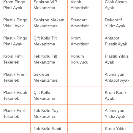
Krom Pingo
Senkron VIP
Vidalı
Cilalı Ahşap
Pimli Ayak
Mekanizma
Amortisör
Ayak
Plastik Pingo
Senkron Makam
Standart
Dekoratif
Vidalı Ayak
Mekanizması
Amortisör
Yıldız Ayak
Plastik Pingo
Çift Kollu Tilt
Krom
Ahtapot
Pimli Ayak
Mekanizma
Amortisör
Plastik Ayak
Krom Pimli
Tek Kollu Tilt
Konum
Plastik Yıldız
Tekerlek
Mekanizma
Koruyucu
Ayak
Plastik Frenli
Sekreter
Alüminyum
Tekerlek
Mekanizması
Ahtapot Ayak
Plastik Vidalı
Çift Kollu
Krom Konik
Tekerlek
Mekanizma
Ayak
Plastik Pimli
Tek Kollu Yaylı
Alüminyum
Tekerlek
Mekanizma
Yıldız Ayak
Tek Kollu Sabit
Krom Yıldız