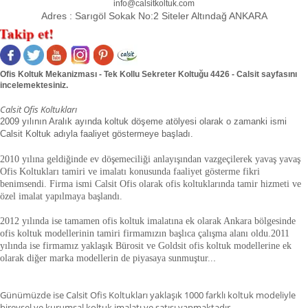
info@calsitkoltuk.com
Adres :
Sarıgöl Sokak No:2 Siteler Altındağ ANKARA
Ofis Koltuk Mekanizması - Tek Kollu Sekreter Koltuğu 4426 - Calsit sayfasını
incelemektesiniz.
Calsit Ofis Koltukları
2009 yılının Aralık ayında koltuk döşeme atölyesi olarak o zamanki ismi
Calsit Koltuk adıyla faaliyet göstermeye başladı.
2010 yılına geldiğinde ev döşemeciliği anlayışından vazgeçilerek yavaş yavaş
Ofis Koltukları tamiri ve imalatı konusunda faaliyet gösterme fikri
benimsendi. Firma ismi Calsit Ofis olarak ofis koltuklarında tamir hizmeti ve
özel imalat yapılmaya başlandı.
2012 yılında ise tamamen ofis koltuk imalatına ek olarak Ankara bölgesinde
ofis koltuk modellerinin tamiri firmamızın başlıca çalışma alanı oldu.
2011
yılında ise firmamız yaklaşık
Bürosit ve Goldsit ofis koltuk modellerine ek
olarak diğer marka modellerin de piyasaya sunmuştur.
.
.
Günümüzde ise Calsit Ofis Koltukları yaklaşık 1000 farklı koltuk modeliyle
bireysel ve kurumsal koltuk imalatı ve satışı yapmaktadır.