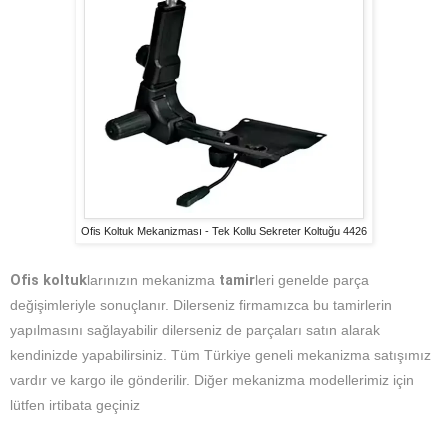
Ofis Koltuk Mekanizması - Tek Kollu Sekreter Koltuğu 4426
Ofis koltuk
larınızın mekanizma
tamir
leri genelde parça
değişimleriyle sonuçlanır. Dilerseniz firmamızca bu tamirlerin
yapılmasını sağlayabilir dilerseniz de parçaları satın alarak
kendinizde yapabilirsiniz. Tüm Türkiye geneli mekanizma satışımız
vardır ve kargo ile gönderilir. Diğer mekanizma modellerimiz için
lütfen irtibata geçiniz