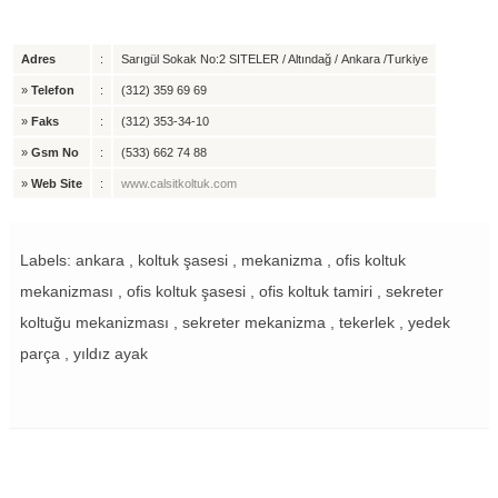
Adres
:
Sarıgül Sokak No:2 SITELER / Altındağ / Ankara /Turkiye
»
Telefon
:
(312) 359 69 69
»
Faks
:
(312) 353-34-10
»
Gsm No
:
(533) 662 74 88
»
Web Site
:
www.calsitkoltuk.com
Labels: ankara , koltuk şasesi , mekanizma , ofis koltuk
mekanizması , ofis koltuk şasesi , ofis koltuk tamiri , sekreter
koltuğu mekanizması , sekreter mekanizma , tekerlek , yedek
parça , yıldız ayak