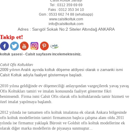
Calsit Koltuk Sanayi
Tel :
0312 359 69 69
Faks :
0312 353 34 10
Gsm :
0533 662 74 88 (
whatsapp
)
www.calsitkoltuk.com
info@calsitkoltuk.com
Adres :
Sarıgöl Sokak No:2 Siteler Altındağ ANKARA
koltuk şasesi - Calsit sayfasını incelemektesiniz.
Calsit Ofis Koltukları
2009 yılının Aralık ayında koltuk döşeme atölyesi olarak o zamanki ismi
Calsit Koltuk adıyla faaliyet göstermeye başladı.
2010 yılına geldiğinde ev döşemeciliği anlayışından vazgeçilerek yavaş yavaş
Ofis Koltukları tamiri ve imalatı konusunda faaliyet gösterme fikri
benimsendi. Firma ismi Calsit Ofis olarak ofis koltuklarında tamir hizmeti ve
özel imalat yapılmaya başlandı.
2012 yılında ise tamamen ofis koltuk imalatına ek olarak Ankara bölgesinde
ofis koltuk modellerinin tamiri firmamızın başlıca çalışma alanı oldu.
2011
yılında ise firmamız yaklaşık
Bürosit ve Goldsit ofis koltuk modellerine ek
olarak diğer marka modellerin de piyasaya sunmuştur.
.
.