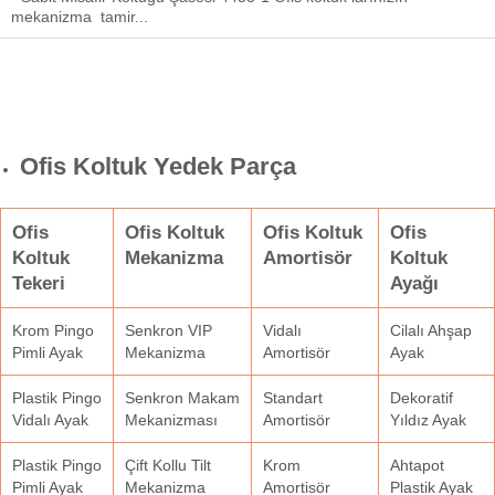
mekanizma tamir...
Ofis Koltuk Yedek Parça
Ofis
Ofis Koltuk
Ofis Koltuk
Ofis
Koltuk
Mekanizma
Amortisör
Koltuk
Tekeri
Ayağı
Krom Pingo
Senkron VIP
Vidalı
Cilalı Ahşap
Pimli Ayak
Mekanizma
Amortisör
Ayak
Plastik Pingo
Senkron Makam
Standart
Dekoratif
Vidalı Ayak
Mekanizması
Amortisör
Yıldız Ayak
Plastik Pingo
Çift Kollu Tilt
Krom
Ahtapot
Pimli Ayak
Mekanizma
Amortisör
Plastik Ayak