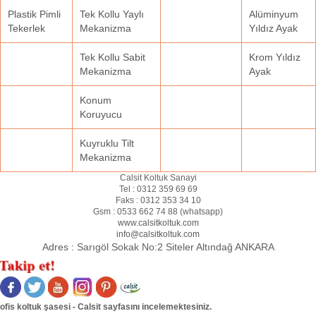
Plastik Pimli
Tek Kollu Yaylı
Alüminyum
Tekerlek
Mekanizma
Yıldız Ayak
Tek Kollu Sabit
Krom Yıldız
Mekanizma
Ayak
Konum
Koruyucu
Kuyruklu Tilt
Mekanizma
Calsit Koltuk Sanayi
Tel :
0312 359 69 69
Faks :
0312 353 34 10
Gsm :
0533 662 74 88 (
whatsapp
)
www.calsitkoltuk.com
info@calsitkoltuk.com
Adres :
Sarıgöl Sokak No:2 Siteler Altındağ ANKARA
ofis koltuk şasesi - Calsit sayfasını incelemektesiniz.