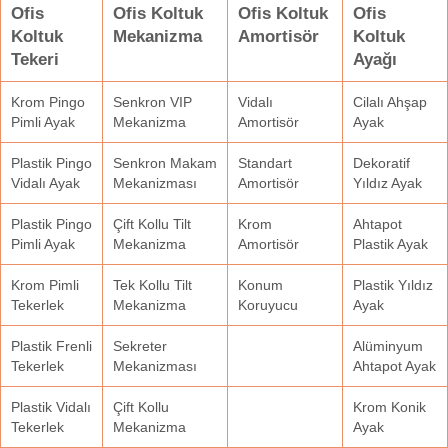
Ofis
Ofis Koltuk
Ofis Koltuk
Ofis
Koltuk
Mekanizma
Amortisör
Koltuk
Tekeri
Ayağı
Krom Pingo
Senkron VIP
Vidalı
Cilalı Ahşap
Pimli Ayak
Mekanizma
Amortisör
Ayak
Plastik Pingo
Senkron Makam
Standart
Dekoratif
Vidalı Ayak
Mekanizması
Amortisör
Yıldız Ayak
Plastik Pingo
Çift Kollu Tilt
Krom
Ahtapot
Pimli Ayak
Mekanizma
Amortisör
Plastik Ayak
Krom Pimli
Tek Kollu Tilt
Konum
Plastik Yıldız
Tekerlek
Mekanizma
Koruyucu
Ayak
Plastik Frenli
Sekreter
Alüminyum
Tekerlek
Mekanizması
Ahtapot Ayak
Plastik Vidalı
Çift Kollu
Krom Konik
Tekerlek
Mekanizma
Ayak