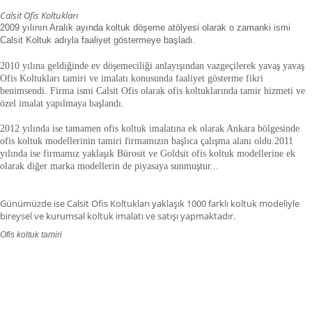
Calsit Ofis Koltukları
2009 yılının Aralık ayında koltuk döşeme atölyesi olarak o zamanki ismi
Calsit Koltuk adıyla faaliyet göstermeye başladı.
2010 yılına geldiğinde ev döşemeciliği anlayışından vazgeçilerek yavaş yavaş
Ofis Koltukları tamiri ve imalatı konusunda faaliyet gösterme fikri
benimsendi. Firma ismi Calsit Ofis olarak ofis koltuklarında tamir hizmeti ve
özel imalat yapılmaya başlandı.
2012 yılında ise tamamen ofis koltuk imalatına ek olarak Ankara bölgesinde
ofis koltuk modellerinin tamiri firmamızın başlıca çalışma alanı oldu.
2011
yılında ise firmamız yaklaşık
Bürosit ve Goldsit ofis koltuk modellerine ek
olarak diğer marka modellerin de piyasaya sunmuştur.
.
.
Günümüzde ise Calsit Ofis Koltukları yaklaşık 1000 farklı koltuk modeliyle
bireysel ve kurumsal koltuk imalatı ve satışı yapmaktadır.
Ofis koltuk tamiri
ofis koltuk tamiri adana,ofis koltuk tamiri adıyaman.ofis koltuk tamiri
afyonkarahisar,ofis koltuk tamiri ağrı.ofis koltuk tamiri aksaray,ofis koltuk
tamiri amasya,ofis koltuk tamiri ankara,ofis koltuk tamiri antalya,ofis koltuk
tamiri ardahan,ofis koltuk tamiri artvin,ofis koltuk tamiri aydın.ofis koltuk
tamiri balıkesir,ofis koltuk tamiri bartın,ofis koltuk tamiri batman,ofis koltuk