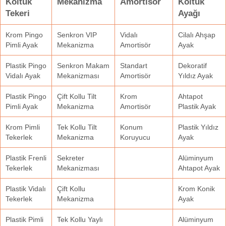
Koltuk
Mekanizma
Amortisör
Koltuk
Tekeri
Ayağı
Krom Pingo
Senkron VIP
Vidalı
Cilalı Ahşap
Pimli Ayak
Mekanizma
Amortisör
Ayak
Plastik Pingo
Senkron Makam
Standart
Dekoratif
Vidalı Ayak
Mekanizması
Amortisör
Yıldız Ayak
Plastik Pingo
Çift Kollu Tilt
Krom
Ahtapot
Pimli Ayak
Mekanizma
Amortisör
Plastik Ayak
Krom Pimli
Tek Kollu Tilt
Konum
Plastik Yıldız
Tekerlek
Mekanizma
Koruyucu
Ayak
Plastik Frenli
Sekreter
Alüminyum
Tekerlek
Mekanizması
Ahtapot Ayak
Plastik Vidalı
Çift Kollu
Krom Konik
Tekerlek
Mekanizma
Ayak
Plastik Pimli
Tek Kollu Yaylı
Alüminyum