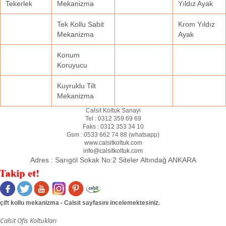
Tekerlek
Mekanizma
Yıldız Ayak
Tek Kollu Sabit
Krom Yıldız
Mekanizma
Ayak
Konum
Koruyucu
Kuyruklu Tilt
Mekanizma
Calsit Koltuk Sanayi
Tel :
0312 359 69 69
Faks :
0312 353 34 10
Gsm :
0533 662 74 88 (
whatsapp
)
www.calsitkoltuk.com
info@calsitkoltuk.com
Adres :
Sarıgöl Sokak No:2 Siteler Altındağ ANKARA
çift kollu mekanizma - Calsit sayfasını incelemektesiniz.
Calsit Ofis Koltukları