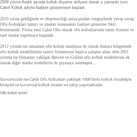
2009 yılının Aralık ayında koltuk döşeme atölyesi olarak o zamanki ismi
Calsit Koltuk adıyla faaliyet göstermeye başladı.
2010 yılına geldiğinde ev döşemeciliği anlayışından vazgeçilerek yavaş yavaş
Ofis Koltukları tamiri ve imalatı konusunda faaliyet gösterme fikri
benimsendi. Firma ismi Calsit Ofis olarak ofis koltuklarında tamir hizmeti ve
özel imalat yapılmaya başlandı.
2012 yılında ise tamamen ofis koltuk imalatına ek olarak Ankara bölgesinde
ofis koltuk modellerinin tamiri firmamızın başlıca çalışma alanı oldu.
2011
yılında ise firmamız yaklaşık
Bürosit ve Goldsit ofis koltuk modellerine ek
olarak diğer marka modellerin de piyasaya sunmuştur.
.
.
Günümüzde ise Calsit Ofis Koltukları yaklaşık 1000 farklı koltuk modeliyle
bireysel ve kurumsal koltuk imalatı ve satışı yapmaktadır.
Ofis koltuk tamiri
ofis koltuk tamiri adana,ofis koltuk tamiri adıyaman.ofis koltuk tamiri
afyonkarahisar,ofis koltuk tamiri ağrı.ofis koltuk tamiri aksaray,ofis koltuk
tamiri amasya,ofis koltuk tamiri ankara,ofis koltuk tamiri antalya,ofis koltuk
tamiri ardahan,ofis koltuk tamiri artvin,ofis koltuk tamiri aydın.ofis koltuk
tamiri balıkesir,ofis koltuk tamiri bartın,ofis koltuk tamiri batman,ofis koltuk
tamiri bayburt,ofis koltuk tamiri bilecik,ofis koltuk tamiri bingöl,ofis koltuk
tamiri bitlis,ofis koltuk tamiri bolu.ofis koltuk tamiri burdur,ofis koltuk tamiri