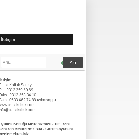
İletişim
Ara
İletişim
Calsit Koltuk Sanayi
Tel : 0312 359 69 69
Faks : 0312 353 34 10
Gsm : 0533 662 74 88 (whatsapp)
www.calsitkoltuk.com
info@calsitkoltuk.com
Oyuncu Koltuğu Mekanizması - Tilt Frenli
Senkron Mekanizma 304 - Calsit sayfasını
incelemektesiniz.