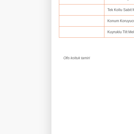
Tek Kollu Sabit
Konum Koruyuc
Kuyruklu Tilt M
Ofis koltuk tamiri
ofis koltuk tamiri adana,ofis koltuk tamir
amasya,ofis koltuk tamiri ankara,ofis kolt
balıkesir,ofis koltuk tamiri bartın,ofis kol
koltuk tamiri bolu.ofis koltuk tamiri burdu
tamiri çorum,ofis koltuk tamiri denizli,ofi
erzincan.fis koltuk tamiri erzurum,ofis ko
hatay,ofis koltuk tamiri ığdır,ofis koltuk 
kırklareli,ofis koltuk tamiri kars,ofis kol
kütahya,ofis koltuk tamiri kırşehir,ofis ko
manisa,ofis koltuk tamiri mardin,ofis kolt
koltuk tamiri ordu,ofis koltuk tamiri osman
samsun,ofis koltuk tamiri siirt,ofis koltuk
koltuk tamiri trabzon.ofis koltuk tamiri tu
zonguldak