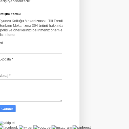
satışı yapmaktadır.
İletişim Formu
Oyuncu Koltuğu Mekanizması - Tilt Frenli
Senkron Mekanizma 304 ürünü hakkında
görüş ve önerilerinizi belirtmeniz önemle
rica olunur.
Ad
E-posta
*
Mesaj
*