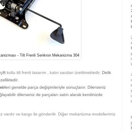
nizması - Tilt Frenli Senkron Mekanizma 304
çift
kollu tilt frenli tasarım , kalın sacdan üretilmektedir.
Delik
elliktedir.
mir
leri genelde parça değişimleriyle sonuçlanır. Dilerseniz
layabilir dilerseniz de parçaları satın alarak kendinizde
 vardır ve kargo ile gönderilir. Diğer mekanizma modellerimiz