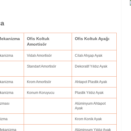
ça
 Mekanizma
Ofis Koltuk
Ofis Koltuk Ayağı
Amortisör
ekanizma
Vidalı Amortisör
Cilalı Ahşap Ayak
Standart Amortisör
Dekoratif Yıldız Ayak
Mekanizma
Krom Amortisör
Ahtapot Plastik Ayak
Mekanizma
Konum Koruyucu
Plastik Yıldız Ayak
izması
Alüminyum Ahtapot
Ayak
nizma
Krom Konik Ayak
 Mekanizma
Alüminyum Yıldız Ayak