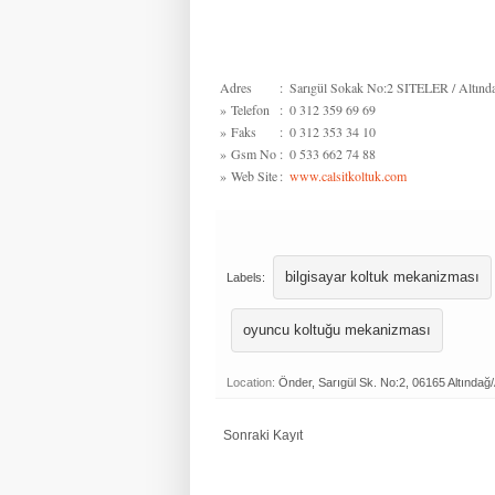
Adres
:
Sarıgül Sokak No:2 SITELER / Altında
»
Telefon
:
0 312 359 69 69
»
Faks
:
0 312 353 34 10
»
Gsm No
:
0 533 662 74 88
»
Web Site
:
www.calsitkoltuk.com
bilgisayar koltuk mekanizması
Labels:
oyuncu koltuğu mekanizması
Location:
Önder, Sarıgül Sk. No:2, 06165 Altındağ
Sonraki Kayıt