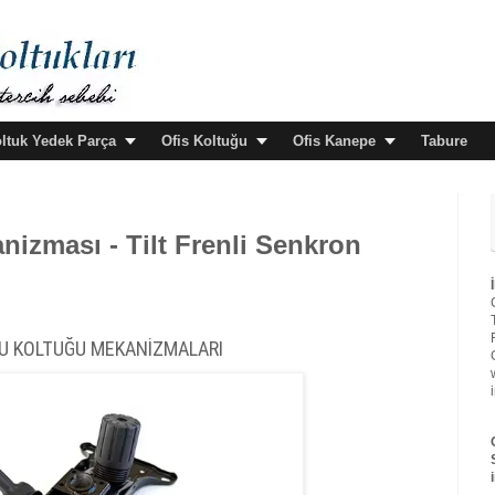
oltuk Yedek Parça
Ofis Koltuğu
Ofis Kanepe
Tabure
izması - Tilt Frenli Senkron
U KOLTUĞU MEKANİZMALARI