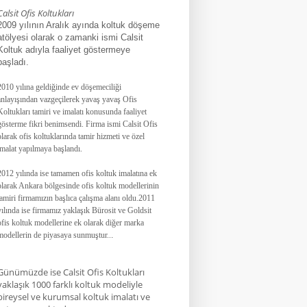
Calsit Ofis Koltukları
2009 yılının Aralık ayında koltuk döşeme
atölyesi olarak o zamanki ismi Calsit
Koltuk adıyla faaliyet göstermeye
başladı.
2010 yılına geldiğinde ev döşemeciliği
anlayışından vazgeçilerek yavaş yavaş Ofis
Koltukları tamiri ve imalatı konusunda faaliyet
gösterme fikri benimsendi. Firma ismi Calsit Ofis
olarak ofis koltuklarında tamir hizmeti ve özel
imalat yapılmaya başlandı.
2012 yılında ise tamamen ofis koltuk imalatına ek
olarak Ankara bölgesinde ofis koltuk modellerinin
tamiri firmamızın başlıca çalışma alanı oldu.
2011
yılında ise firmamız yaklaşık
Bürosit ve Goldsit
ofis koltuk modellerine ek olarak diğer marka
modellerin de piyasaya sunmuştur.
.
.
Günümüzde ise Calsit Ofis Koltukları
yaklaşık 1000 farklı koltuk modeliyle
bireysel ve kurumsal koltuk imalatı ve