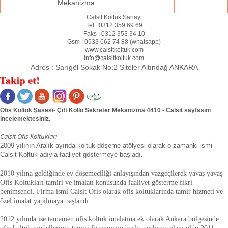
Mekanizma
Calsit Koltuk Sanayi
Tel :
0312 359 69 69
Faks :
0312 353 34 10
Gsm :
0533 662 74 88 (
whatsapp
)
www.calsitkoltuk.com
info@calsitkoltuk.com
Adres :
Sarıgöl Sokak No:2 Siteler Altındağ ANKARA
Ofis Koltuk Şasesi- Çift Kollu Sekreter Mekanizma 4410 - Calsit sayfasını
incelemektesiniz.
Calsit Ofis Koltukları
2009 yılının Aralık ayında koltuk döşeme atölyesi olarak o zamanki ismi
Calsit Koltuk adıyla faaliyet göstermeye başladı.
2010 yılına geldiğinde ev döşemeciliği anlayışından vazgeçilerek yavaş yavaş
Ofis Koltukları tamiri ve imalatı konusunda faaliyet gösterme fikri
benimsendi. Firma ismi Calsit Ofis olarak ofis koltuklarında tamir hizmeti ve
özel imalat yapılmaya başlandı.
2012 yılında ise tamamen ofis koltuk imalatına ek olarak Ankara bölgesinde
ofis koltuk modellerinin tamiri firmamızın başlıca çalışma alanı oldu.
2011