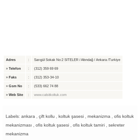
Adres
:
Sarıgül Sokak No:2 SITELER / Altındağ / Ankara /Turkiye
»
Telefon
:
(312) 359 69 69
»
Faks
:
(312) 353-34-10
»
Gsm No
:
(533) 662 74 88
»
Web Site
:
www.calsitkoltuk.com
Labels: ankara , çift kollu , koltuk şasesi , mekanizma , ofis koltuk
mekanizması , ofis koltuk şasesi , ofis koltuk tamiri , sekreter
mekanizma