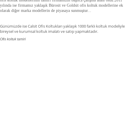
yılında ise firmamız yaklaşık
Bürosit ve Goldsit ofis koltuk modellerine ek
olarak diğer marka modellerin de piyasaya sunmuştur.
.
.
Günümüzde ise Calsit Ofis Koltukları yaklaşık 1000 farklı koltuk modeliyle
bireysel ve kurumsal koltuk imalatı ve satışı yapmaktadır.
Ofis koltuk tamiri
ofis koltuk tamiri adana,ofis koltuk tamiri adıyaman.ofis koltuk tamiri
afyonkarahisar,ofis koltuk tamiri ağrı.ofis koltuk tamiri aksaray,ofis koltuk
tamiri amasya,ofis koltuk tamiri ankara,ofis koltuk tamiri antalya,ofis koltuk
tamiri ardahan,ofis koltuk tamiri artvin,ofis koltuk tamiri aydın.ofis koltuk
tamiri balıkesir,ofis koltuk tamiri bartın,ofis koltuk tamiri batman,ofis koltuk
tamiri bayburt,ofis koltuk tamiri bilecik,ofis koltuk tamiri bingöl,ofis koltuk
tamiri bitlis,ofis koltuk tamiri bolu.ofis koltuk tamiri burdur,ofis koltuk tamiri
bursa.ofis koltuk tamiri düzce,ofis koltuk tamiri çanakkale.ofis koltuk tamiri
çankırı,,ofis koltuk tamiri çorum,ofis koltuk tamiri denizli,ofis koltuk tamiri
diyarbakır,ofis koltuk tamiri gaziantep,ofis koltuk tamiri edirne,ofis koltuk
tamiri elazığ,ofis koltuk tamiri erzincan.fis koltuk tamiri erzurum,ofis koltuk
tamiri eskişehir,ofis koltuk tamiri giresun,ofis koltuk tamiri, gümüşhane,ofis
koltuk tamiri hakkâri,ofis koltuk tamiri hatay,ofis koltuk tamiri ığdır,ofis koltuk
tamiri ısparta,ofis koltuk tamiri istanbul,ofis koltuk tamiri izmir,ofis koltuk
tamiri kahramanmaraş,ofis koltuk tamiri kırklareli,ofis koltuk tamiri kars,ofis