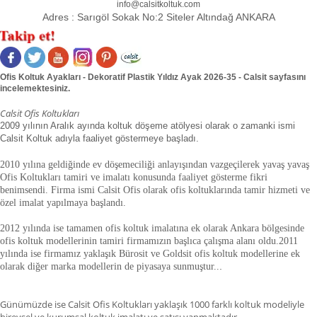
info@calsitkoltuk.com
Adres :
Sarıgöl Sokak No:2 Siteler Altındağ ANKARA
Ofis Koltuk Ayakları - Dekoratif Plastik Yıldız Ayak 2026-35 - Calsit sayfasını
incelemektesiniz.
Calsit Ofis Koltukları
2009 yılının Aralık ayında koltuk döşeme atölyesi olarak o zamanki ismi
Calsit Koltuk adıyla faaliyet göstermeye başladı.
2010 yılına geldiğinde ev döşemeciliği anlayışından vazgeçilerek yavaş yavaş
Ofis Koltukları tamiri ve imalatı konusunda faaliyet gösterme fikri
benimsendi. Firma ismi Calsit Ofis olarak ofis koltuklarında tamir hizmeti ve
özel imalat yapılmaya başlandı.
2012 yılında ise tamamen ofis koltuk imalatına ek olarak Ankara bölgesinde
ofis koltuk modellerinin tamiri firmamızın başlıca çalışma alanı oldu.
2011
yılında ise firmamız yaklaşık
Bürosit ve Goldsit ofis koltuk modellerine ek
olarak diğer marka modellerin de piyasaya sunmuştur.
.
.
Günümüzde ise Calsit Ofis Koltukları yaklaşık 1000 farklı koltuk modeliyle
bireysel ve kurumsal koltuk imalatı ve satışı yapmaktadır.