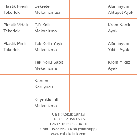
Plastik Frenli
Sekreter
Alüminyum
Tekerlek
Mekanizması
Ahtapot Ayak
Plastik Vidalı
Çift Kollu
Krom Konik
Tekerlek
Mekanizma
Ayak
Plastik Pimli
Tek Kollu Yaylı
Alüminyum
Tekerlek
Mekanizma
Yıldız Ayak
Tek Kollu Sabit
Krom Yıldız
Mekanizma
Ayak
Konum
Koruyucu
Kuyruklu Tilt
Mekanizma
Calsit Koltuk Sanayi
Tel :
0312 359 69 69
Faks :
0312 353 34 10
Gsm :
0533 662 74 88 (
whatsapp
)
www.calsitkoltuk.com