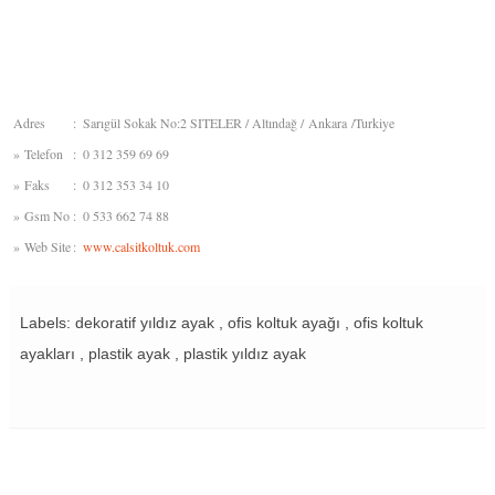
Adres
:
Sarıgül Sokak No:2 SITELER / Altındağ / Ankara /Turkiye
»
Telefon
:
0 312 359 69 69
»
Faks
:
0 312 353 34 10
»
Gsm No
:
0 533 662 74 88
»
Web Site
:
www.calsitkoltuk.com
Labels: dekoratif yıldız ayak , ofis koltuk ayağı , ofis koltuk
ayakları , plastik ayak , plastik yıldız ayak