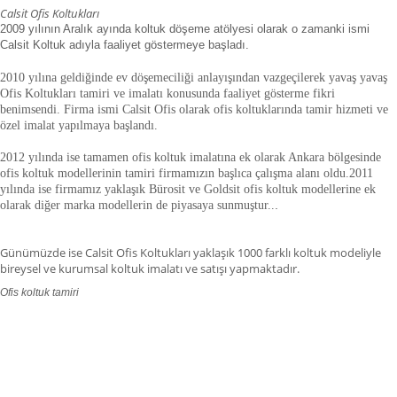
Calsit Ofis Koltukları
2009 yılının Aralık ayında koltuk döşeme atölyesi olarak o zamanki ismi
Calsit Koltuk adıyla faaliyet göstermeye başladı.
2010 yılına geldiğinde ev döşemeciliği anlayışından vazgeçilerek yavaş yavaş
Ofis Koltukları tamiri ve imalatı konusunda faaliyet gösterme fikri
benimsendi. Firma ismi Calsit Ofis olarak ofis koltuklarında tamir hizmeti ve
özel imalat yapılmaya başlandı.
2012 yılında ise tamamen ofis koltuk imalatına ek olarak Ankara bölgesinde
ofis koltuk modellerinin tamiri firmamızın başlıca çalışma alanı oldu.
2011
yılında ise firmamız yaklaşık
Bürosit ve Goldsit ofis koltuk modellerine ek
olarak diğer marka modellerin de piyasaya sunmuştur.
.
.
Günümüzde ise Calsit Ofis Koltukları yaklaşık 1000 farklı koltuk modeliyle
bireysel ve kurumsal koltuk imalatı ve satışı yapmaktadır.
Ofis koltuk tamiri
ofis koltuk tamiri adana,ofis koltuk tamiri adıyaman.ofis koltuk tamiri
afyonkarahisar,ofis koltuk tamiri ağrı.ofis koltuk tamiri aksaray,ofis koltuk
tamiri amasya,ofis koltuk tamiri ankara,ofis koltuk tamiri antalya,ofis koltuk
tamiri ardahan,ofis koltuk tamiri artvin,ofis koltuk tamiri aydın.ofis koltuk
tamiri balıkesir,ofis koltuk tamiri bartın,ofis koltuk tamiri batman,ofis koltuk