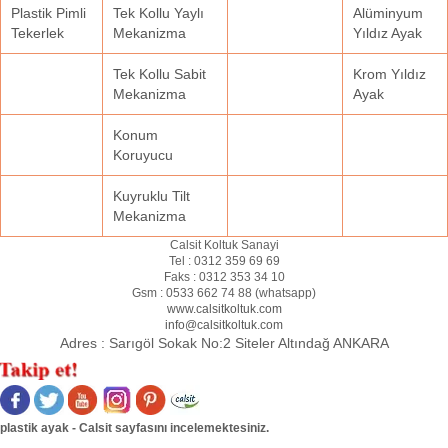
Plastik Pimli
Tek Kollu Yaylı
Alüminyum
Tekerlek
Mekanizma
Yıldız Ayak
Tek Kollu Sabit
Krom Yıldız
Mekanizma
Ayak
Konum
Koruyucu
Kuyruklu Tilt
Mekanizma
Calsit Koltuk Sanayi
Tel :
0312 359 69 69
Faks :
0312 353 34 10
Gsm :
0533 662 74 88 (
whatsapp
)
www.calsitkoltuk.com
info@calsitkoltuk.com
Adres :
Sarıgöl Sokak No:2 Siteler Altındağ ANKARA
plastik ayak - Calsit sayfasını incelemektesiniz.