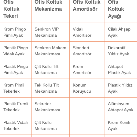
Ofis
Ofis Koltuk
Ofis Koltuk
Ofis
Koltuk
Mekanizma
Amortisör
Koltuk
Tekeri
Ayağı
Krom Pingo
Senkron VIP
Vidalı
Cilalı Ahşap
Pimli Ayak
Mekanizma
Amortisör
Ayak
Plastik Pingo
Senkron Makam
Standart
Dekoratif
Vidalı Ayak
Mekanizması
Amortisör
Yıldız Ayak
Plastik Pingo
Çift Kollu Tilt
Krom
Ahtapot
Pimli Ayak
Mekanizma
Amortisör
Plastik Ayak
Krom Pimli
Tek Kollu Tilt
Konum
Plastik Yıldız
Tekerlek
Mekanizma
Koruyucu
Ayak
Plastik Frenli
Sekreter
Alüminyum
Tekerlek
Mekanizması
Ahtapot Ayak
Plastik Vidalı
Çift Kollu
Krom Konik
Tekerlek
Mekanizma
Ayak