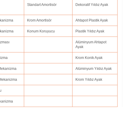
Standart Amortisör
Dekoratif Yıldız Ayak
Mekanizma
Krom Amortisör
Ahtapot Plastik Ayak
Mekanizma
Konum Koruyucu
Plastik Yıldız Ayak
izması
Alüminyum Ahtapot
Ayak
nizma
Krom Konik Ayak
 Mekanizma
Alüminyum Yıldız Ayak
 Mekanizma
Krom Yıldız Ayak
u
ekanizma
i adıyaman.ofis koltuk tamiri afyonkarahisar,ofis koltuk tamiri ağrı.ofis koltuk t