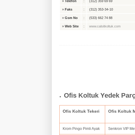
»
Telefon
:
(312) 359 69 69
»
Faks
:
(312) 353-34-10
»
Gsm No
:
(533) 662 74 88
»
Web Site
:
www.calsitkoltuk.com
Ofis Koltuk Yedek Par
Ofis Koltuk Tekeri
Ofis Koltuk
Krom Pingo Pimli Ayak
Senkron VIP M