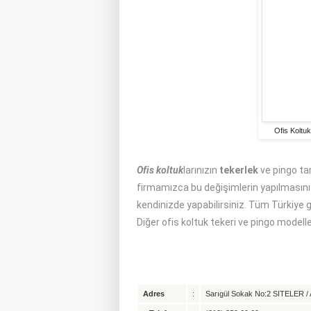
Ofis Koltuk
Ofis koltuk
larınızın
tekerlek
ve pingo tam
firmamızca bu değişimlerin yapılmasını sa
kendinizde yapabilirsiniz. Tüm Türkiye ge
Diğer ofis koltuk tekeri ve pingo modeller
Adres
:
Sarıgül Sokak No:2 SITELER / A