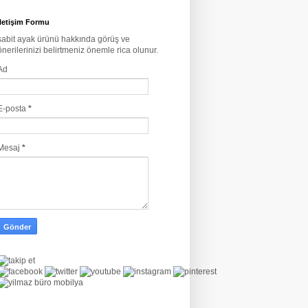
İletişim Formu
sabit ayak ürünü hakkında görüş ve
önerilerinizi belirtmeniz önemle rica olunur.
Ad
E-posta
*
Mesaj
*