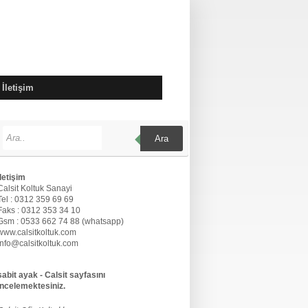
İletişim
Ara
İletişim
Calsit Koltuk Sanayi
Tel : 0312 359 69 69
Faks : 0312 353 34 10
Gsm : 0533 662 74 88 (whatsapp)
www.calsitkoltuk.com
info@calsitkoltuk.com
sabit ayak - Calsit sayfasını
incelemektesiniz.