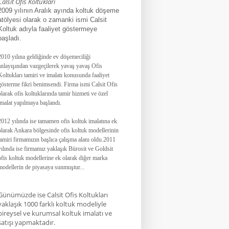
Calsit Ofis Koltukları
2009 yılının Aralık ayında koltuk döşeme
atölyesi olarak o zamanki ismi Calsit
Koltuk adıyla faaliyet göstermeye
başladı.
2010 yılına geldiğinde ev döşemeciliği
anlayışından vazgeçilerek yavaş yavaş Ofis
Koltukları tamiri ve imalatı konusunda faaliyet
gösterme fikri benimsendi. Firma ismi Calsit Ofis
olarak ofis koltuklarında tamir hizmeti ve özel
imalat yapılmaya başlandı.
2012 yılında ise tamamen ofis koltuk imalatına ek
olarak Ankara bölgesinde ofis koltuk modellerinin
tamiri firmamızın başlıca çalışma alanı oldu.
2011
yılında ise firmamız yaklaşık
Bürosit ve Goldsit
ofis koltuk modellerine ek olarak diğer marka
modellerin de piyasaya sunmuştur.
.
.
Günümüzde ise Calsit Ofis Koltukları
yaklaşık 1000 farklı koltuk modeliyle
bireysel ve kurumsal koltuk imalatı ve
satışı yapmaktadır.