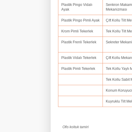
Plastik Pingo Vidalı
Senkron Makam
Ayak
Mekanizması
Plastik Pingo Pimli Ayak
Çift Kollu Tilt 
Krom Pimli Tekerlek
Tek Kollu Tilt 
Plastik Frenli Tekerlek
Sekreter Mekan
Plastik Vidalı Tekerlek
Çift Kollu Meka
Plastik Pimli Tekerlek
Tek Kollu Yaylı
Tek Kollu Sabit
Konum Koruyuc
Kuyruklu Tilt M
Ofis koltuk tamiri
ofis koltuk tamiri adana,ofis koltuk tamir