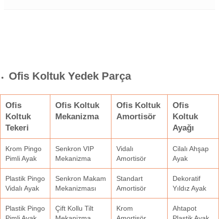
Ofis Koltuk Yedek Parça
Ofis
Ofis Koltuk
Ofis Koltuk
Ofis
Koltuk
Mekanizma
Amortisör
Koltuk
Tekeri
Ayağı
Krom Pingo
Senkron VIP
Vidalı
Cilalı Ahşap
Pimli Ayak
Mekanizma
Amortisör
Ayak
Plastik Pingo
Senkron Makam
Standart
Dekoratif
Vidalı Ayak
Mekanizması
Amortisör
Yıldız Ayak
Plastik Pingo
Çift Kollu Tilt
Krom
Ahtapot
Pimli Ayak
Mekanizma
Amortisör
Plastik Ayak