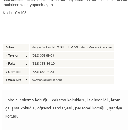
imalatdan satış yapmaktayım.
Kodu : CA108
Adres
:
Sarıgül Sokak No:2 SITELER / Altındağ / Ankara /Turkiye
»
Telefon
:
(312) 359 69 69
»
Faks
:
(312) 353-34-10
»
Gsm No
:
(533) 662 74 88
»
Web Site
:
www.calsitkoltuk.com
Labels: çalışma koltuğu , çalışma koltukları , iş güvenliği , krom
çalışma koltuğu , öğrenci sandalyesi , personel koltuğu , şantiye
koltuğu