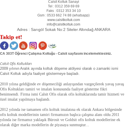
Calsit Koltuk Sanayi
Tel :
0312 359 69 69
Faks :
0312 353 34 10
Gsm :
0533 662 74 88 (
whatsapp
)
www.calsitkoltuk.com
info@calsitkoltuk.com
Adres :
Sarıgöl Sokak No:2 Siteler Altındağ ANKARA
CA 303T Öğrenci Çalışma Koltuğu - Calsit sayfasını incelemektesiniz.
Calsit Ofis Koltukları
2009 yılının Aralık ayında koltuk döşeme atölyesi olarak o zamanki ismi
Calsit Koltuk adıyla faaliyet göstermeye başladı.
2010 yılına geldiğinde ev döşemeciliği anlayışından vazgeçilerek yavaş yavaş
Ofis Koltukları tamiri ve imalatı konusunda faaliyet gösterme fikri
benimsendi. Firma ismi Calsit Ofis olarak ofis koltuklarında tamir hizmeti ve
özel imalat yapılmaya başlandı.
2012 yılında ise tamamen ofis koltuk imalatına ek olarak Ankara bölgesinde
ofis koltuk modellerinin tamiri firmamızın başlıca çalışma alanı oldu.
2011
yılında ise firmamız yaklaşık
Bürosit ve Goldsit ofis koltuk modellerine ek
olarak diğer marka modellerin de piyasaya sunmuştur.
.
.