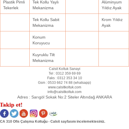
Plastik Pimli
Tek Kollu Yaylı
Alüminyum
Tekerlek
Mekanizma
Yıldız Ayak
Tek Kollu Sabit
Krom Yıldız
Mekanizma
Ayak
Konum
Koruyucu
Kuyruklu Tilt
Mekanizma
Calsit Koltuk Sanayi
Tel :
0312 359 69 69
Faks :
0312 353 34 10
Gsm :
0533 662 74 88 (
whatsapp
)
www.calsitkoltuk.com
info@calsitkoltuk.com
Adres :
Sarıgöl Sokak No:2 Siteler Altındağ ANKARA
CA 310 Ofis Çalışma Koltuğu - Calsit sayfasını incelemektesiniz.