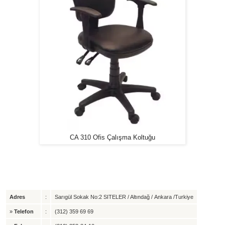
CA 310 Ofis Çalışma Koltuğu
Adres
:
Sarıgül Sokak No:2 SITELER / Altındağ / Ankara /Turkiye
»
Telefon
:
(312) 359 69 69