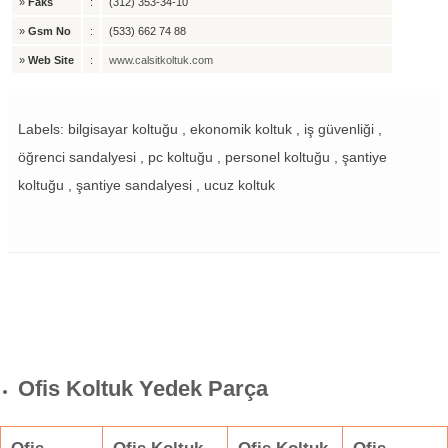
»
Faks
:
(312) 353-34-10
»
Gsm No
:
(533) 662 74 88
»
Web Site
:
www.calsitkoltuk.com
Labels: bilgisayar koltuğu , ekonomik koltuk , iş güvenliği ,
öğrenci sandalyesi , pc koltuğu , personel koltuğu , şantiye
koltuğu , şantiye sandalyesi , ucuz koltuk
Ofis Koltuk Yedek Parça