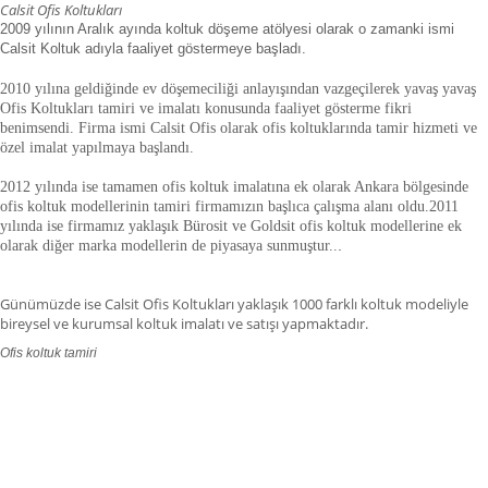
Calsit Ofis Koltukları
2009 yılının Aralık ayında koltuk döşeme atölyesi olarak o zamanki ismi
Calsit Koltuk adıyla faaliyet göstermeye başladı.
2010 yılına geldiğinde ev döşemeciliği anlayışından vazgeçilerek yavaş yavaş
Ofis Koltukları tamiri ve imalatı konusunda faaliyet gösterme fikri
benimsendi. Firma ismi Calsit Ofis olarak ofis koltuklarında tamir hizmeti ve
özel imalat yapılmaya başlandı.
2012 yılında ise tamamen ofis koltuk imalatına ek olarak Ankara bölgesinde
ofis koltuk modellerinin tamiri firmamızın başlıca çalışma alanı oldu.
2011
yılında ise firmamız yaklaşık
Bürosit ve Goldsit ofis koltuk modellerine ek
olarak diğer marka modellerin de piyasaya sunmuştur.
.
.
Günümüzde ise Calsit Ofis Koltukları yaklaşık 1000 farklı koltuk modeliyle
bireysel ve kurumsal koltuk imalatı ve satışı yapmaktadır.
Ofis koltuk tamiri
ofis koltuk tamiri adana,ofis koltuk tamiri adıyaman.ofis koltuk tamiri
afyonkarahisar,ofis koltuk tamiri ağrı.ofis koltuk tamiri aksaray,ofis koltuk
tamiri amasya,ofis koltuk tamiri ankara,ofis koltuk tamiri antalya,ofis koltuk
tamiri ardahan,ofis koltuk tamiri artvin,ofis koltuk tamiri aydın.ofis koltuk
tamiri balıkesir,ofis koltuk tamiri bartın,ofis koltuk tamiri batman,ofis koltuk
tamiri bayburt,ofis koltuk tamiri bilecik,ofis koltuk tamiri bingöl,ofis koltuk