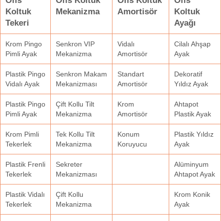
Ofis
Ofis Koltuk
Ofis Koltuk
Ofis
Koltuk
Mekanizma
Amortisör
Koltuk
Tekeri
Ayağı
Krom Pingo
Senkron VIP
Vidalı
Cilalı Ahşap
Pimli Ayak
Mekanizma
Amortisör
Ayak
Plastik Pingo
Senkron Makam
Standart
Dekoratif
Vidalı Ayak
Mekanizması
Amortisör
Yıldız Ayak
Plastik Pingo
Çift Kollu Tilt
Krom
Ahtapot
Pimli Ayak
Mekanizma
Amortisör
Plastik Ayak
Krom Pimli
Tek Kollu Tilt
Konum
Plastik Yıldız
Tekerlek
Mekanizma
Koruyucu
Ayak
Plastik Frenli
Sekreter
Alüminyum
Tekerlek
Mekanizması
Ahtapot Ayak
Plastik Vidalı
Çift Kollu
Krom Konik
Tekerlek
Mekanizma
Ayak