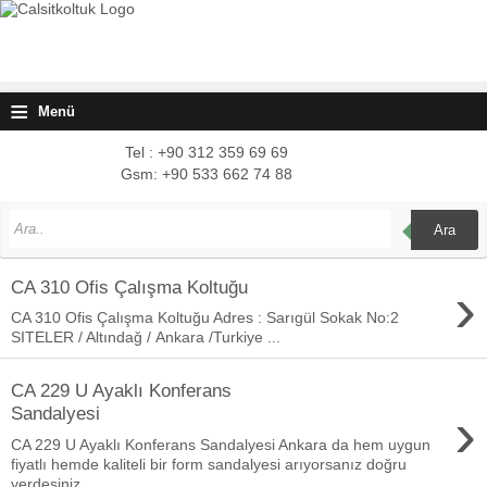
≡
Menü
Tel : +90 312 359 69 69
Gsm: +90 533 662 74 88
Ara
›
CA 310 Ofis Çalışma Koltuğu
CA 310 Ofis Çalışma Koltuğu Adres : Sarıgül Sokak No:2
SITELER / Altındağ / Ankara /Turkiye ...
CA 229 U Ayaklı Konferans
›
Sandalyesi
CA 229 U Ayaklı Konferans Sandalyesi Ankara da hem uygun
fiyatlı hemde kaliteli bir form sandalyesi arıyorsanız doğru
yerdesiniz....