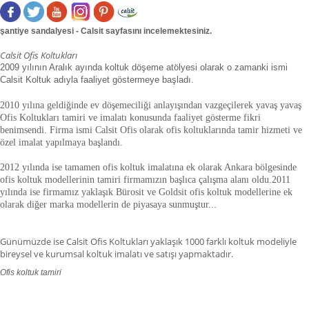
şantiye sandalyesi - Calsit sayfasını incelemektesiniz.
Calsit Ofis Koltukları
2009 yılının Aralık ayında koltuk döşeme atölyesi olarak o zamanki ismi
Calsit Koltuk adıyla faaliyet göstermeye başladı.
2010 yılına geldiğinde ev döşemeciliği anlayışından vazgeçilerek yavaş yavaş
Ofis Koltukları tamiri ve imalatı konusunda faaliyet gösterme fikri
benimsendi. Firma ismi Calsit Ofis olarak ofis koltuklarında tamir hizmeti ve
özel imalat yapılmaya başlandı.
2012 yılında ise tamamen ofis koltuk imalatına ek olarak Ankara bölgesinde
ofis koltuk modellerinin tamiri firmamızın başlıca çalışma alanı oldu.
2011
yılında ise firmamız yaklaşık
Bürosit ve Goldsit ofis koltuk modellerine ek
olarak diğer marka modellerin de piyasaya sunmuştur.
.
.
Günümüzde ise Calsit Ofis Koltukları yaklaşık 1000 farklı koltuk modeliyle
bireysel ve kurumsal koltuk imalatı ve satışı yapmaktadır.
Ofis koltuk tamiri
ofis koltuk tamiri adana,ofis koltuk tamiri adıyaman.ofis koltuk tamiri
afyonkarahisar,ofis koltuk tamiri ağrı.ofis koltuk tamiri aksaray,ofis koltuk