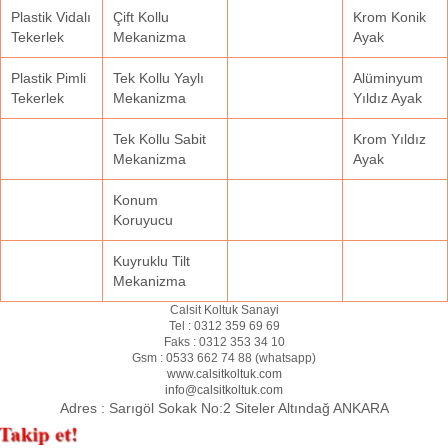
Plastik Vidalı
Çift Kollu
Krom Konik
Tekerlek
Mekanizma
Ayak
Plastik Pimli
Tek Kollu Yaylı
Alüminyum
Tekerlek
Mekanizma
Yıldız Ayak
Tek Kollu Sabit
Krom Yıldız
Mekanizma
Ayak
Konum
Koruyucu
Kuyruklu Tilt
Mekanizma
Calsit Koltuk Sanayi
Tel :
0312 359 69 69
Faks :
0312 353 34 10
Gsm :
0533 662 74 88 (
whatsapp
)
www.calsitkoltuk.com
info@calsitkoltuk.com
Adres :
Sarıgöl Sokak No:2 Siteler Altındağ ANKARA