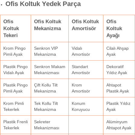
Ofis Koltuk Yedek Parça
Ofis
Ofis Koltuk
Ofis Koltuk
Ofis
Koltuk
Mekanizma
Amortisör
Koltuk
Tekeri
Ayağı
Krom Pingo
Senkron VIP
Vidalı
Cilalı Ahşap
Pimli Ayak
Mekanizma
Amortisör
Ayak
Plastik Pingo
Senkron Makam
Standart
Dekoratif
Vidalı Ayak
Mekanizması
Amortisör
Yıldız Ayak
Plastik Pingo
Çift Kollu Tilt
Krom
Ahtapot
Pimli Ayak
Mekanizma
Amortisör
Plastik Ayak
Krom Pimli
Tek Kollu Tilt
Konum
Plastik Yıldız
Tekerlek
Mekanizma
Koruyucu
Ayak
Plastik Frenli
Sekreter
Alüminyum
Tekerlek
Mekanizması
Ahtapot Ayak