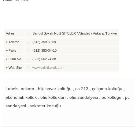
Adres
:
Sarıgül Sokak No:2 SITELER / Altındağ / Ankara /Türkiye
»
Telefon
:
(312) 359 69 69
»
Faks
:
(312) 353-34-10
»
Gsm No
:
(533) 662 74 88
»
Web Site
:
www.calsitkoltuk.com
Labels: ankara , bilgisayar koltuğu , ca 213 , çalışma koltuğu ,
ekonomik koltuk , ofis koltukları , ofis sandalyesi , pc koltuğu , pc
sandalyesi , sekreter koltuğu