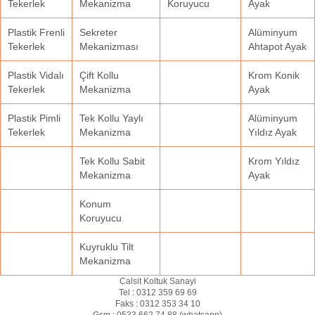
Tekerlek
Mekanizma
Koruyucu
Ayak
Plastik Frenli
Sekreter
Alüminyum
Tekerlek
Mekanizması
Ahtapot Ayak
Plastik Vidalı
Çift Kollu
Krom Konik
Tekerlek
Mekanizma
Ayak
Plastik Pimli
Tek Kollu Yaylı
Alüminyum
Tekerlek
Mekanizma
Yıldız Ayak
Tek Kollu Sabit
Krom Yıldız
Mekanizma
Ayak
Konum
Koruyucu
Kuyruklu Tilt
Mekanizma
Calsit Koltuk Sanayi
Tel :
0312 359 69 69
Faks :
0312 353 34 10
Gsm :
0533 662 74 88 (
whatsapp
)