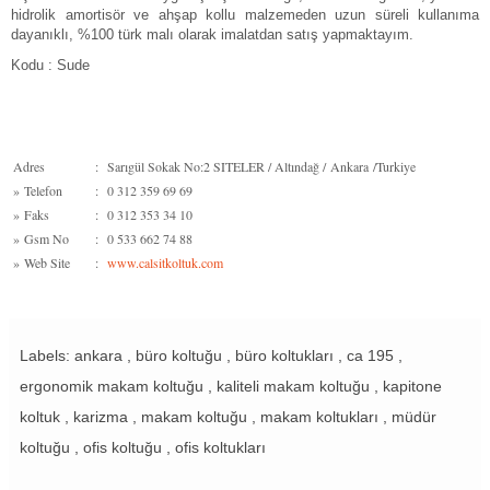
hidrolik amortisör ve ahşap kollu malzemeden uzun süreli kullanıma
dayanıklı, %100 türk malı olarak imalatdan satış yapmaktayım.
Kodu : Sude
Adres
:
Sarıgül Sokak No:2 SITELER / Altındağ / Ankara /Turkiye
»
Telefon
:
0 312 359 69 69
»
Faks
:
0 312 353 34 10
»
Gsm No
:
0 533 662 74 88
»
Web Site
:
www.calsitkoltuk.com
Labels: ankara , büro koltuğu , büro koltukları , ca 195 ,
ergonomik makam koltuğu , kaliteli makam koltuğu , kapitone
koltuk , karizma , makam koltuğu , makam koltukları , müdür
koltuğu , ofis koltuğu , ofis koltukları