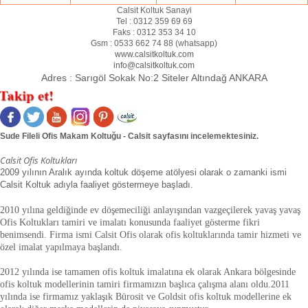
Calsit Koltuk Sanayi
Tel :
0312 359 69 69
Faks :
0312 353 34 10
Gsm :
0533 662 74 88 (
whatsapp
)
www.calsitkoltuk.com
info@calsitkoltuk.com
Adres :
Sarıgöl Sokak No:2 Siteler Altındağ ANKARA
Sude Fileli Ofis Makam Koltuğu - Calsit sayfasını incelemektesiniz.
Calsit Ofis Koltukları
2009 yılının Aralık ayında koltuk döşeme atölyesi olarak o zamanki ismi
Calsit Koltuk adıyla faaliyet göstermeye başladı.
2010 yılına geldiğinde ev döşemeciliği anlayışından vazgeçilerek yavaş yavaş
Ofis Koltukları tamiri ve imalatı konusunda faaliyet gösterme fikri
benimsendi. Firma ismi Calsit Ofis olarak ofis koltuklarında tamir hizmeti ve
özel imalat yapılmaya başlandı.
2012 yılında ise tamamen ofis koltuk imalatına ek olarak Ankara bölgesinde
ofis koltuk modellerinin tamiri firmamızın başlıca çalışma alanı oldu.
2011
yılında ise firmamız yaklaşık
Bürosit ve Goldsit ofis koltuk modellerine ek