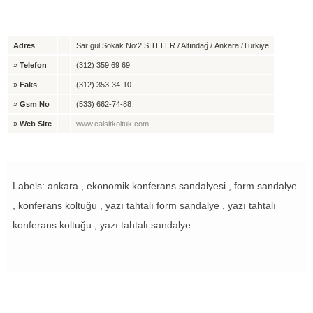
Adres
:
Sarıgül Sokak No:2 SITELER / Altındağ / Ankara /Turkiye
»
Telefon
:
(312) 359 69 69
»
Faks
:
(312) 353-34-10
»
Gsm No
:
(533) 662-74-88
»
Web Site
:
www.calsitkoltuk.com
Labels: ankara , ekonomik konferans sandalyesi , form sandalye
, konferans koltuğu , yazı tahtalı form sandalye , yazı tahtalı
konferans koltuğu , yazı tahtalı sandalye