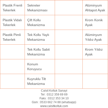
Plastik Frenli
Sekreter
Alüminyum
Tekerlek
Mekanizması
Ahtapot Ayak
Plastik Vidalı
Çift Kollu
Krom Konik
Tekerlek
Mekanizma
Ayak
Plastik Pimli
Tek Kollu Yaylı
Alüminyum
Tekerlek
Mekanizma
Yıldız Ayak
Tek Kollu Sabit
Krom Yıldız
Mekanizma
Ayak
Konum
Koruyucu
Kuyruklu Tilt
Mekanizma
Calsit Koltuk Sanayi
Tel :
0312 359 69 69
Faks :
0312 353 34 10
Gsm :
0533 662 74 88 (
whatsapp
)
www.calsitkoltuk.com