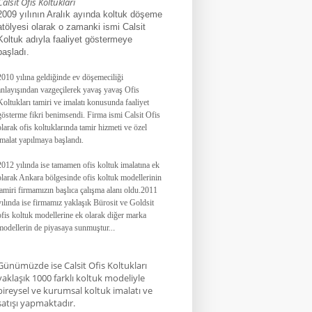
Calsit Ofis Koltukları
2009 yılının Aralık ayında koltuk döşeme
atölyesi olarak o zamanki ismi Calsit
Koltuk adıyla faaliyet göstermeye
başladı.
2010 yılına geldiğinde ev döşemeciliği
anlayışından vazgeçilerek yavaş yavaş Ofis
Koltukları tamiri ve imalatı konusunda faaliyet
gösterme fikri benimsendi. Firma ismi Calsit Ofis
olarak ofis koltuklarında tamir hizmeti ve özel
imalat yapılmaya başlandı.
2012 yılında ise tamamen ofis koltuk imalatına ek
olarak Ankara bölgesinde ofis koltuk modellerinin
tamiri firmamızın başlıca çalışma alanı oldu.
2011
yılında ise firmamız yaklaşık
Bürosit ve Goldsit
ofis koltuk modellerine ek olarak diğer marka
modellerin de piyasaya sunmuştur.
.
.
Günümüzde ise Calsit Ofis Koltukları
yaklaşık 1000 farklı koltuk modeliyle
bireysel ve kurumsal koltuk imalatı ve
satışı yapmaktadır.