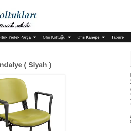
oltuk Yedek Parça
Ofis Koltuğu
Ofis Kanepe
Tabure
dalye ( Siyah )