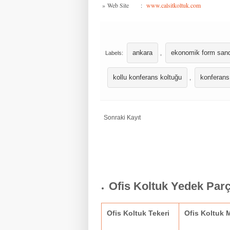
»
Web Site
:
www.calsitkoltuk.com
ankara
ekonomik form san
Labels:
,
kollu konferans koltuğu
konferans
,
Sonraki Kayıt
Ofis Koltuk Yedek Par
Ofis Koltuk Tekeri
Ofis Koltuk