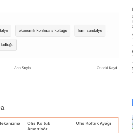
dalye
ekonomik konferans koltuğu
form sandalye
,
,
,
 koltuğu
Ana Sayfa
Önceki Kayıt
ça
 Mekanizma
Ofis Koltuk
Ofis Koltuk Ayağı
Amortisör