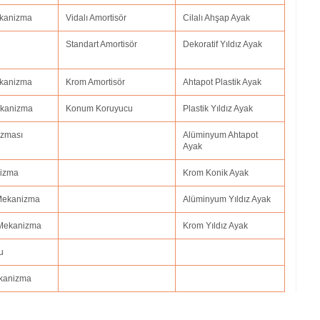
ekanizma
Vidalı Amortisör
Cilalı Ahşap Ayak
Standart Amortisör
Dekoratif Yıldız Ayak
Mekanizma
Krom Amortisör
Ahtapot Plastik Ayak
Mekanizma
Konum Koruyucu
Plastik Yıldız Ayak
izması
Alüminyum Ahtapot
Ayak
nizma
Krom Konik Ayak
 Mekanizma
Alüminyum Yıldız Ayak
 Mekanizma
Krom Yıldız Ayak
u
ekanizma