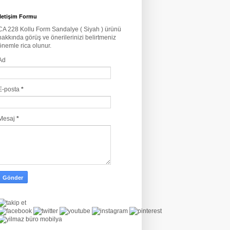
İletişim Formu
CA 228 Kollu Form Sandalye ( Siyah ) ürünü
hakkında görüş ve önerilerinizi belirtmeniz
önemle rica olunur.
Ad
E-posta
*
Mesaj
*