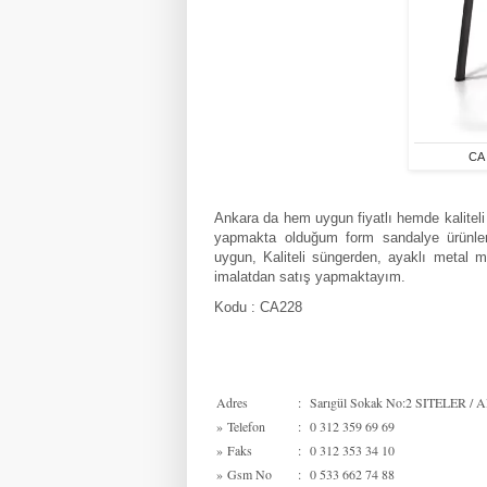
CA 
Ankara da hem uygun fiyatlı hemde kaliteli 
yapmakta olduğum form sandalye ürünleri
uygun, Kaliteli süngerden, ayaklı metal 
imalatdan satış yapmaktayım.
Kodu : CA228
Adres
:
Sarıgül Sokak No:2 SITELER / Al
»
Telefon
:
0 312 359 69 69
»
Faks
:
0 312 353 34 10
»
Gsm No
:
0 533 662 74 88