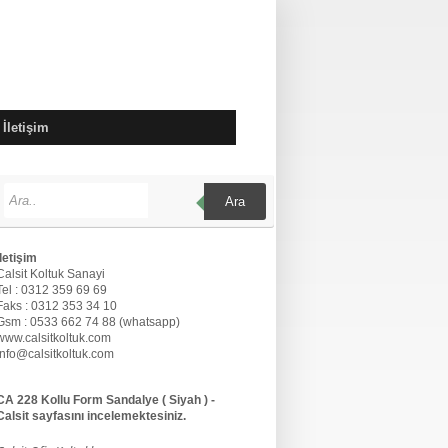
İletişim
Ara
İletişim
Calsit Koltuk Sanayi
Tel : 0312 359 69 69
Faks : 0312 353 34 10
Gsm : 0533 662 74 88 (whatsapp)
www.calsitkoltuk.com
info@calsitkoltuk.com
CA 228 Kollu Form Sandalye ( Siyah ) -
Calsit sayfasını incelemektesiniz.