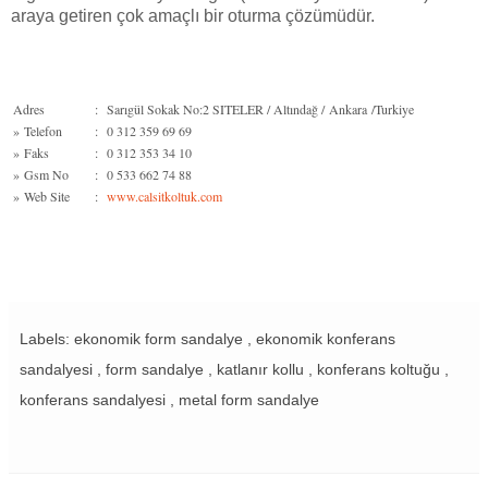
araya getiren çok amaçlı bir oturma çözümüdür.
Adres
:
Sarıgül Sokak No:2 SITELER / Altındağ / Ankara /Turkiye
»
Telefon
:
0 312 359 69 69
»
Faks
:
0 312 353 34 10
»
Gsm No
:
0 533 662 74 88
»
Web Site
:
www.calsitkoltuk.com
Labels: ekonomik form sandalye , ekonomik konferans
sandalyesi , form sandalye , katlanır kollu , konferans koltuğu ,
konferans sandalyesi , metal form sandalye