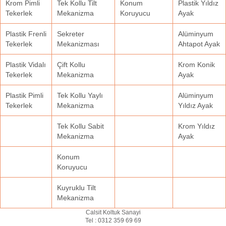
Krom Pimli
Tek Kollu Tilt
Konum
Plastik Yıldız
Tekerlek
Mekanizma
Koruyucu
Ayak
Plastik Frenli
Sekreter
Alüminyum
Tekerlek
Mekanizması
Ahtapot Ayak
Plastik Vidalı
Çift Kollu
Krom Konik
Tekerlek
Mekanizma
Ayak
Plastik Pimli
Tek Kollu Yaylı
Alüminyum
Tekerlek
Mekanizma
Yıldız Ayak
Tek Kollu Sabit
Krom Yıldız
Mekanizma
Ayak
Konum
Koruyucu
Kuyruklu Tilt
Mekanizma
Calsit Koltuk Sanayi
Tel :
0312 359 69 69