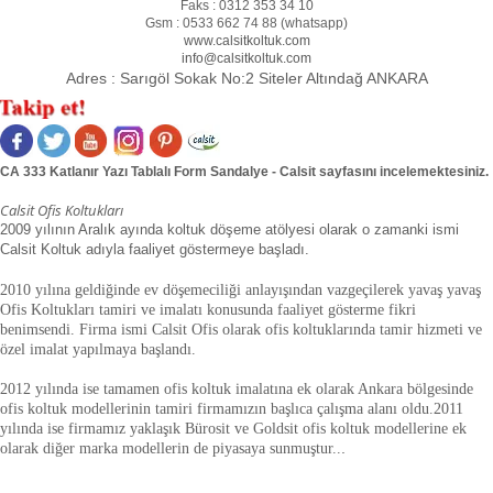
Faks :
0312 353 34 10
Gsm :
0533 662 74 88 (
whatsapp
)
www.calsitkoltuk.com
info@calsitkoltuk.com
Adres :
Sarıgöl Sokak No:2 Siteler Altındağ ANKARA
CA 333 Katlanır Yazı Tablalı Form Sandalye - Calsit sayfasını incelemektesiniz.
Calsit Ofis Koltukları
2009 yılının Aralık ayında koltuk döşeme atölyesi olarak o zamanki ismi
Calsit Koltuk adıyla faaliyet göstermeye başladı.
2010 yılına geldiğinde ev döşemeciliği anlayışından vazgeçilerek yavaş yavaş
Ofis Koltukları tamiri ve imalatı konusunda faaliyet gösterme fikri
benimsendi. Firma ismi Calsit Ofis olarak ofis koltuklarında tamir hizmeti ve
özel imalat yapılmaya başlandı.
2012 yılında ise tamamen ofis koltuk imalatına ek olarak Ankara bölgesinde
ofis koltuk modellerinin tamiri firmamızın başlıca çalışma alanı oldu.
2011
yılında ise firmamız yaklaşık
Bürosit ve Goldsit ofis koltuk modellerine ek
olarak diğer marka modellerin de piyasaya sunmuştur.
.
.