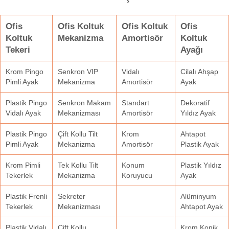
Ofis
Ofis Koltuk
Ofis Koltuk
Ofis
Koltuk
Mekanizma
Amortisör
Koltuk
Tekeri
Ayağı
Krom Pingo
Senkron VIP
Vidalı
Cilalı Ahşap
Pimli Ayak
Mekanizma
Amortisör
Ayak
Plastik Pingo
Senkron Makam
Standart
Dekoratif
Vidalı Ayak
Mekanizması
Amortisör
Yıldız Ayak
Plastik Pingo
Çift Kollu Tilt
Krom
Ahtapot
Pimli Ayak
Mekanizma
Amortisör
Plastik Ayak
Krom Pimli
Tek Kollu Tilt
Konum
Plastik Yıldız
Tekerlek
Mekanizma
Koruyucu
Ayak
Plastik Frenli
Sekreter
Alüminyum
Tekerlek
Mekanizması
Ahtapot Ayak
Plastik Vidalı
Çift Kollu
Krom Konik