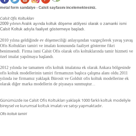
metal form sandalye - Calsit sayfasını incelemektesiniz.
Calsit Ofis Koltukları
2009 yılının Aralık ayında koltuk döşeme atölyesi olarak o zamanki ismi
Calsit Koltuk adıyla faaliyet göstermeye başladı.
2010 yılına geldiğinde ev döşemeciliği anlayışından vazgeçilerek yavaş yavaş
Ofis Koltukları tamiri ve imalatı konusunda faaliyet gösterme fikri
benimsendi. Firma ismi Calsit Ofis olarak ofis koltuklarında tamir hizmeti ve
özel imalat yapılmaya başlandı.
2012 yılında ise tamamen ofis koltuk imalatına ek olarak Ankara bölgesinde
ofis koltuk modellerinin tamiri firmamızın başlıca çalışma alanı oldu.
2011
yılında ise firmamız yaklaşık
Bürosit ve Goldsit ofis koltuk modellerine ek
olarak diğer marka modellerin de piyasaya sunmuştur.
.
.
Günümüzde ise Calsit Ofis Koltukları yaklaşık 1000 farklı koltuk modeliyle
bireysel ve kurumsal koltuk imalatı ve satışı yapmaktadır.
Ofis koltuk tamiri
ofis koltuk tamiri adana,ofis koltuk tamiri adıyaman.ofis koltuk tamiri
afyonkarahisar,ofis koltuk tamiri ağrı.ofis koltuk tamiri aksaray,ofis koltuk
tamiri amasya,ofis koltuk tamiri ankara,ofis koltuk tamiri antalya,ofis koltuk