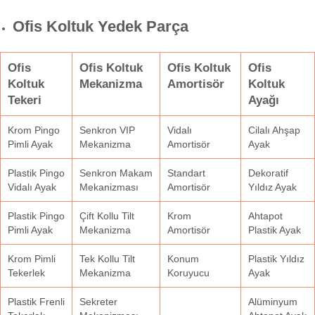
Ofis Koltuk Yedek Parça
Ofis
Ofis Koltuk
Ofis Koltuk
Ofis
Koltuk
Mekanizma
Amortisör
Koltuk
Tekeri
Ayağı
Krom Pingo
Senkron VIP
Vidalı
Cilalı Ahşap
Pimli Ayak
Mekanizma
Amortisör
Ayak
Plastik Pingo
Senkron Makam
Standart
Dekoratif
Vidalı Ayak
Mekanizması
Amortisör
Yıldız Ayak
Plastik Pingo
Çift Kollu Tilt
Krom
Ahtapot
Pimli Ayak
Mekanizma
Amortisör
Plastik Ayak
Krom Pimli
Tek Kollu Tilt
Konum
Plastik Yıldız
Tekerlek
Mekanizma
Koruyucu
Ayak
Plastik Frenli
Sekreter
Alüminyum