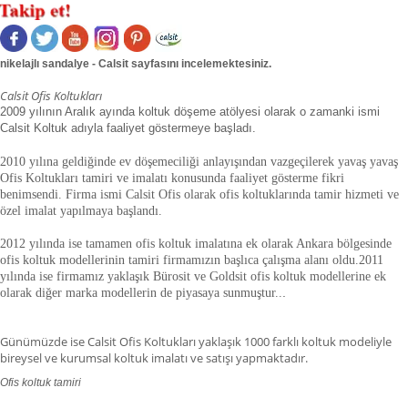
nikelajlı sandalye - Calsit sayfasını incelemektesiniz.
Calsit Ofis Koltukları
2009 yılının Aralık ayında koltuk döşeme atölyesi olarak o zamanki ismi
Calsit Koltuk adıyla faaliyet göstermeye başladı.
2010 yılına geldiğinde ev döşemeciliği anlayışından vazgeçilerek yavaş yavaş
Ofis Koltukları tamiri ve imalatı konusunda faaliyet gösterme fikri
benimsendi. Firma ismi Calsit Ofis olarak ofis koltuklarında tamir hizmeti ve
özel imalat yapılmaya başlandı.
2012 yılında ise tamamen ofis koltuk imalatına ek olarak Ankara bölgesinde
ofis koltuk modellerinin tamiri firmamızın başlıca çalışma alanı oldu.
2011
yılında ise firmamız yaklaşık
Bürosit ve Goldsit ofis koltuk modellerine ek
olarak diğer marka modellerin de piyasaya sunmuştur.
.
.
Günümüzde ise Calsit Ofis Koltukları yaklaşık 1000 farklı koltuk modeliyle
bireysel ve kurumsal koltuk imalatı ve satışı yapmaktadır.
Ofis koltuk tamiri
ofis koltuk tamiri adana,ofis koltuk tamiri adıyaman.ofis koltuk tamiri