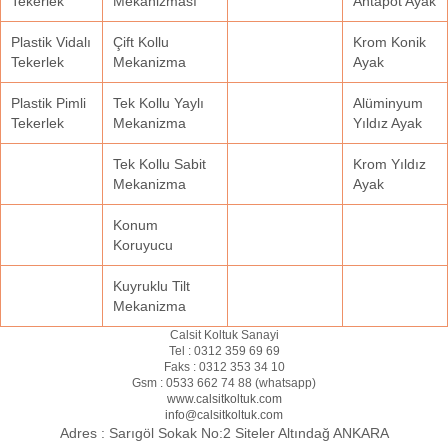
Tekerlek
Mekanizması
Ahtapot Ayak
Plastik Vidalı
Çift Kollu
Krom Konik
Tekerlek
Mekanizma
Ayak
Plastik Pimli
Tek Kollu Yaylı
Alüminyum
Tekerlek
Mekanizma
Yıldız Ayak
Tek Kollu Sabit
Krom Yıldız
Mekanizma
Ayak
Konum
Koruyucu
Kuyruklu Tilt
Mekanizma
Calsit Koltuk Sanayi
Tel :
0312 359 69 69
Faks :
0312 353 34 10
Gsm :
0533 662 74 88 (
whatsapp
)
www.calsitkoltuk.com
info@calsitkoltuk.com
Adres :
Sarıgöl Sokak No:2 Siteler Altındağ ANKARA