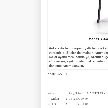
CA 121 Sabit
Ankara da hem uygun fiyatlı hemde kalit
yerdesiniz. Siteler de imalatını yapmak
metal ayaklı form sandalye, özellikle, 
süngerden, ayaklı metal malzemeden uzu
dan satış yapmaktayım.
Kodu : CA121
Adres
:
Sarıgül Sokak No:2 SITELER / Al
»
Telefon
:
0 312 359 69 69
»
Faks
:
0 312 353 34 10