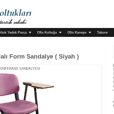
oltuk Yedek Parça
Ofis Koltuğu
Ofis Kanepe
Tabure
lalı Form Sandalye ( Siyah )
ONFERANS SANDALYESİ