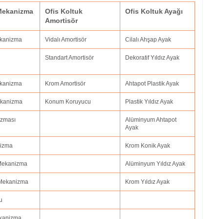
 Mekanizma
Ofis Koltuk
Ofis Koltuk Ayağı
Amortisör
ekanizma
Vidalı Amortisör
Cilalı Ahşap Ayak
Standart Amortisör
Dekoratif Yıldız Ayak
Mekanizma
Krom Amortisör
Ahtapot Plastik Ayak
Mekanizma
Konum Koruyucu
Plastik Yıldız Ayak
izması
Alüminyum Ahtapot
Ayak
nizma
Krom Konik Ayak
 Mekanizma
Alüminyum Yıldız Ayak
 Mekanizma
Krom Yıldız Ayak
u
ekanizma