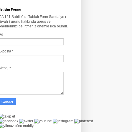
İletişim Formu
CA 121 Sabit Yazı Tablalı Form Sandalye (
Siyah ) ürünü hakkında görüş ve
önerilerinizi belirtmeniz önemle rica olunur.
Ad
E-posta
*
Mesaj
*