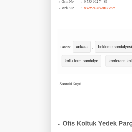
»
Gsm No
:
0 533 662 74 88
»
Web Site
:
www.calsitkoltuk.com
ankara
bekleme sandalyesi
Labels:
,
kollu form sandalye
konferans kol
,
Sonraki Kayıt
Ofis Koltuk Yedek Par