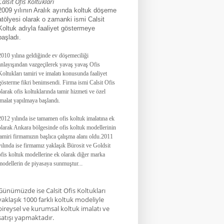
Calsit Ofis Koltukları
2009 yılının Aralık ayında koltuk döşeme
atölyesi olarak o zamanki ismi Calsit
Koltuk adıyla faaliyet göstermeye
başladı.
2010 yılına geldiğinde ev döşemeciliği
anlayışından vazgeçilerek yavaş yavaş Ofis
Koltukları tamiri ve imalatı konusunda faaliyet
gösterme fikri benimsendi. Firma ismi Calsit Ofis
olarak ofis koltuklarında tamir hizmeti ve özel
imalat yapılmaya başlandı.
2012 yılında ise tamamen ofis koltuk imalatına ek
olarak Ankara bölgesinde ofis koltuk modellerinin
tamiri firmamızın başlıca çalışma alanı oldu.
2011
yılında ise firmamız yaklaşık
Bürosit ve Goldsit
ofis koltuk modellerine ek olarak diğer marka
modellerin de piyasaya sunmuştur.
.
.
Günümüzde ise Calsit Ofis Koltukları
yaklaşık 1000 farklı koltuk modeliyle
bireysel ve kurumsal koltuk imalatı ve
satışı yapmaktadır.