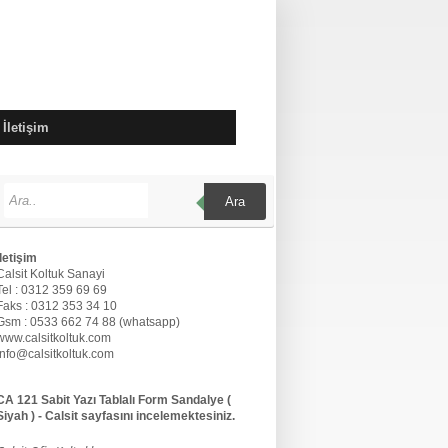
İletişim
Ara
İletişim
Calsit Koltuk Sanayi
Tel : 0312 359 69 69
Faks : 0312 353 34 10
Gsm : 0533 662 74 88 (whatsapp)
www.calsitkoltuk.com
info@calsitkoltuk.com
CA 121 Sabit Yazı Tablalı Form Sandalye (
Siyah ) - Calsit sayfasını incelemektesiniz.