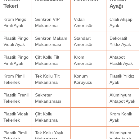
Tekeri
Ayağı
Krom Pingo
Senkron VIP
Vidalı
Cilalı Ahşap
Pimli Ayak
Mekanizma
Amortisör
Ayak
Plastik Pingo
Senkron Makam
Standart
Dekoratif
Vidalı Ayak
Mekanizması
Amortisör
Yıldız Ayak
Plastik Pingo
Çift Kollu Tilt
Krom
Ahtapot
Pimli Ayak
Mekanizma
Amortisör
Plastik Ayak
Krom Pimli
Tek Kollu Tilt
Konum
Plastik Yıldız
Tekerlek
Mekanizma
Koruyucu
Ayak
Plastik Frenli
Sekreter
Alüminyum
Tekerlek
Mekanizması
Ahtapot Ayak
Plastik Vidalı
Çift Kollu
Krom Konik
Tekerlek
Mekanizma
Ayak
Plastik Pimli
Tek Kollu Yaylı
Alüminyum
Tekerlek
Mekanizma
Yıldız Ayak