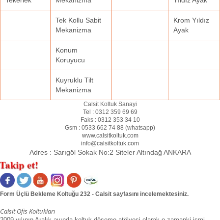
Tek Kollu Sabit
Krom Yıldız
Mekanizma
Ayak
Konum
Koruyucu
Kuyruklu Tilt
Mekanizma
Calsit Koltuk Sanayi
Tel :
0312 359 69 69
Faks :
0312 353 34 10
Gsm :
0533 662 74 88 (
whatsapp
)
www.calsitkoltuk.com
info@calsitkoltuk.com
Adres :
Sarıgöl Sokak No:2 Siteler Altındağ ANKARA
Form Üçlü Bekleme Koltuğu 232 - Calsit sayfasını incelemektesiniz.
Calsit Ofis Koltukları
2009 yılının Aralık ayında koltuk döşeme atölyesi olarak o zamanki ismi