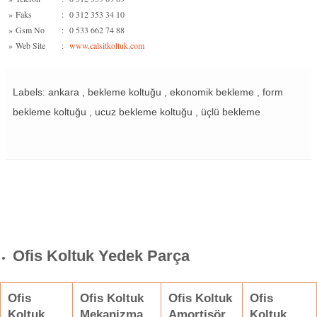
»
Faks
:
0 312 353 34 10
»
Gsm No
:
0 533 662 74 88
»
Web Site
:
www.calsitkoltuk.com
Labels: ankara , bekleme koltuğu , ekonomik bekleme , form
bekleme koltuğu , ucuz bekleme koltuğu , üçlü bekleme
Ofis Koltuk Yedek Parça
Ofis
Ofis Koltuk
Ofis Koltuk
Ofis
Koltuk
Mekanizma
Amortisör
Koltuk