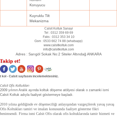
Koruyucu
Kuyruklu Tilt
Mekanizma
Calsit Koltuk Sanayi
Tel :
0312 359 69 69
Faks :
0312 353 34 10
Gsm :
0533 662 74 88 (
whatsapp
)
www.calsitkoltuk.com
info@calsitkoltuk.com
Adres :
Sarıgöl Sokak No:2 Siteler Altındağ ANKARA
t kol - Calsit sayfasını incelemektesiniz.
Calsit Ofis Koltukları
2009 yılının Aralık ayında koltuk döşeme atölyesi olarak o zamanki ismi
Calsit Koltuk adıyla faaliyet göstermeye başladı.
2010 yılına geldiğinde ev döşemeciliği anlayışından vazgeçilerek yavaş yavaş
Ofis Koltukları tamiri ve imalatı konusunda faaliyet gösterme fikri
benimsendi. Firma ismi Calsit Ofis olarak ofis koltuklarında tamir hizmeti ve