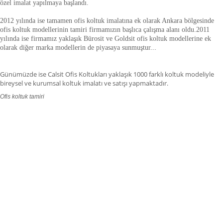
özel imalat yapılmaya başlandı.
2012 yılında ise tamamen ofis koltuk imalatına ek olarak Ankara bölgesinde
ofis koltuk modellerinin tamiri firmamızın başlıca çalışma alanı oldu.
2011
yılında ise firmamız yaklaşık
Bürosit ve Goldsit ofis koltuk modellerine ek
olarak diğer marka modellerin de piyasaya sunmuştur.
.
.
Günümüzde ise Calsit Ofis Koltukları yaklaşık 1000 farklı koltuk modeliyle
bireysel ve kurumsal koltuk imalatı ve satışı yapmaktadır.
Ofis koltuk tamiri
ofis koltuk tamiri adana,ofis koltuk tamiri adıyaman.ofis koltuk tamiri
afyonkarahisar,ofis koltuk tamiri ağrı.ofis koltuk tamiri aksaray,ofis koltuk
tamiri amasya,ofis koltuk tamiri ankara,ofis koltuk tamiri antalya,ofis koltuk
tamiri ardahan,ofis koltuk tamiri artvin,ofis koltuk tamiri aydın.ofis koltuk
tamiri balıkesir,ofis koltuk tamiri bartın,ofis koltuk tamiri batman,ofis koltuk
tamiri bayburt,ofis koltuk tamiri bilecik,ofis koltuk tamiri bingöl,ofis koltuk
tamiri bitlis,ofis koltuk tamiri bolu.ofis koltuk tamiri burdur,ofis koltuk tamiri
bursa.ofis koltuk tamiri düzce,ofis koltuk tamiri çanakkale.ofis koltuk tamiri
çankırı,,ofis koltuk tamiri çorum,ofis koltuk tamiri denizli,ofis koltuk tamiri
diyarbakır,ofis koltuk tamiri gaziantep,ofis koltuk tamiri edirne,ofis koltuk
tamiri elazığ,ofis koltuk tamiri erzincan.fis koltuk tamiri erzurum,ofis koltuk
tamiri eskişehir,ofis koltuk tamiri giresun,ofis koltuk tamiri, gümüşhane,ofis