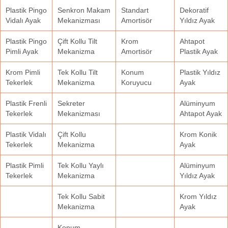
Plastik Pingo
Senkron Makam
Standart
Dekoratif
Vidalı Ayak
Mekanizması
Amortisör
Yıldız Ayak
Plastik Pingo
Çift Kollu Tilt
Krom
Ahtapot
Pimli Ayak
Mekanizma
Amortisör
Plastik Ayak
Krom Pimli
Tek Kollu Tilt
Konum
Plastik Yıldız
Tekerlek
Mekanizma
Koruyucu
Ayak
Plastik Frenli
Sekreter
Alüminyum
Tekerlek
Mekanizması
Ahtapot Ayak
Plastik Vidalı
Çift Kollu
Krom Konik
Tekerlek
Mekanizma
Ayak
Plastik Pimli
Tek Kollu Yaylı
Alüminyum
Tekerlek
Mekanizma
Yıldız Ayak
Tek Kollu Sabit
Krom Yıldız
Mekanizma
Ayak
Konum