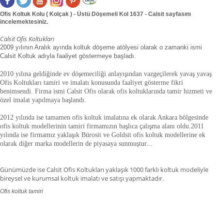
Ofis Koltuk Kolu ( Kolçak ) - Üstü Döşemeli Kol 1637 - Calsit sayfasını
incelemektesiniz.
Calsit Ofis Koltukları
2009 yılının Aralık ayında koltuk döşeme atölyesi olarak o zamanki ismi
Calsit Koltuk adıyla faaliyet göstermeye başladı.
2010 yılına geldiğinde ev döşemeciliği anlayışından vazgeçilerek yavaş yavaş
Ofis Koltukları tamiri ve imalatı konusunda faaliyet gösterme fikri
benimsendi. Firma ismi Calsit Ofis olarak ofis koltuklarında tamir hizmeti ve
özel imalat yapılmaya başlandı.
2012 yılında ise tamamen ofis koltuk imalatına ek olarak Ankara bölgesinde
ofis koltuk modellerinin tamiri firmamızın başlıca çalışma alanı oldu.
2011
yılında ise firmamız yaklaşık
Bürosit ve Goldsit ofis koltuk modellerine ek
olarak diğer marka modellerin de piyasaya sunmuştur.
.
.
Günümüzde ise Calsit Ofis Koltukları yaklaşık 1000 farklı koltuk modeliyle
bireysel ve kurumsal koltuk imalatı ve satışı yapmaktadır.
Ofis koltuk tamiri
ofis koltuk tamiri adana,ofis koltuk tamiri adıyaman.ofis koltuk tamiri
afyonkarahisar,ofis koltuk tamiri ağrı.ofis koltuk tamiri aksaray,ofis koltuk