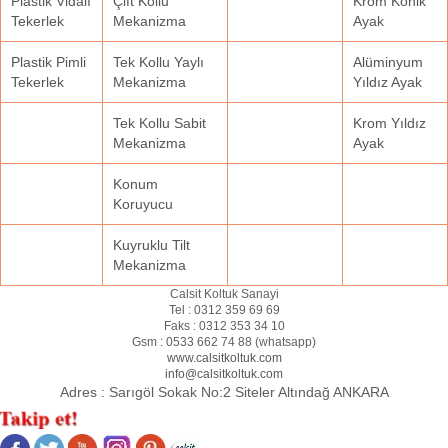
Plastik Vidalı
Çift Kollu
Krom Konik
Tekerlek
Mekanizma
Ayak
Plastik Pimli
Tek Kollu Yaylı
Alüminyum
Tekerlek
Mekanizma
Yıldız Ayak
Tek Kollu Sabit
Krom Yıldız
Mekanizma
Ayak
Konum
Koruyucu
Kuyruklu Tilt
Mekanizma
Calsit Koltuk Sanayi
Tel :
0312 359 69 69
Faks :
0312 353 34 10
Gsm :
0533 662 74 88 (
whatsapp
)
www.calsitkoltuk.com
info@calsitkoltuk.com
Adres :
Sarıgöl Sokak No:2 Siteler Altındağ ANKARA