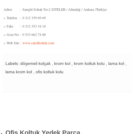
Adres
:
Sarıgül Sokak No:2 SITELER / Altındağ / Ankara /Turkiye
»
Telefon
:
0 312 359 69 69
»
Faks
:
0 312 353 34 10
»
Gsm No
:
0 533 662 74 88
»
Web Site
:
www.calsitkoltuk.com
Labels: döşemeli kolçak , krom kol , krom koltuk kolu , lama kol ,
lama krom kol , ofis koltuk kolu
Ofis Koltuk Yedek Parça