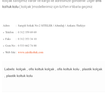
kolçak satışımız vardır ve kargo ile adresinize gönderilir. Diğer
ofis
koltuk kolu
( kolçak )modellerimiz için lütfen irtibata geçiniz.
Adres
:
Sarıgül Sokak No:2 SITELER / Altındağ / Ankara /Turkiye
»
Telefon
:
0 312 359 69 69
»
Faks
:
0 312 353 34 10
»
Gsm No
:
0 533 662 74 88
»
Web Site
:
www.calsitkoltuk.com
Labels: kolçak , ofis koltuk kolçak , ofis koltuk kolu , plastik kolçak
, plastik koltuk kolu