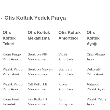
Ofis Koltuk Yedek Parça
Ofis
Ofis Koltuk
Ofis Koltuk
Ofis
Koltuk
Mekanizma
Amortisör
Koltuk
Tekeri
Ayağı
Krom Pingo
Senkron VIP
Vidalı
Cilalı Ahşap
Pimli Ayak
Mekanizma
Amortisör
Ayak
Plastik Pingo
Senkron Makam
Standart
Dekoratif
Vidalı Ayak
Mekanizması
Amortisör
Yıldız Ayak
Plastik Pingo
Çift Kollu Tilt
Krom
Ahtapot
Pimli Ayak
Mekanizma
Amortisör
Plastik Ayak
Krom Pimli
Tek Kollu Tilt
Konum
Plastik Yıldız
Tekerlek
Mekanizma
Koruyucu
Ayak