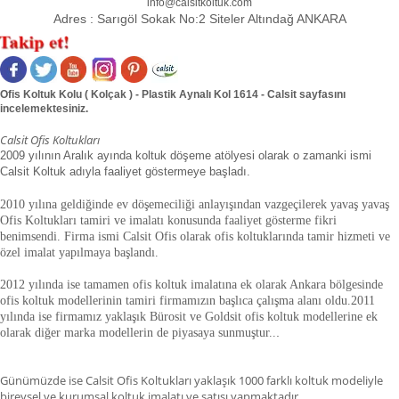
info@calsitkoltuk.com
Adres :
Sarıgöl Sokak No:2 Siteler Altındağ ANKARA
Ofis Koltuk Kolu ( Kolçak ) - Plastik Aynalı Kol 1614 - Calsit sayfasını
incelemektesiniz.
Calsit Ofis Koltukları
2009 yılının Aralık ayında koltuk döşeme atölyesi olarak o zamanki ismi
Calsit Koltuk adıyla faaliyet göstermeye başladı.
2010 yılına geldiğinde ev döşemeciliği anlayışından vazgeçilerek yavaş yavaş
Ofis Koltukları tamiri ve imalatı konusunda faaliyet gösterme fikri
benimsendi. Firma ismi Calsit Ofis olarak ofis koltuklarında tamir hizmeti ve
özel imalat yapılmaya başlandı.
2012 yılında ise tamamen ofis koltuk imalatına ek olarak Ankara bölgesinde
ofis koltuk modellerinin tamiri firmamızın başlıca çalışma alanı oldu.
2011
yılında ise firmamız yaklaşık
Bürosit ve Goldsit ofis koltuk modellerine ek
olarak diğer marka modellerin de piyasaya sunmuştur.
.
.
Günümüzde ise Calsit Ofis Koltukları yaklaşık 1000 farklı koltuk modeliyle
bireysel ve kurumsal koltuk imalatı ve satışı yapmaktadır.