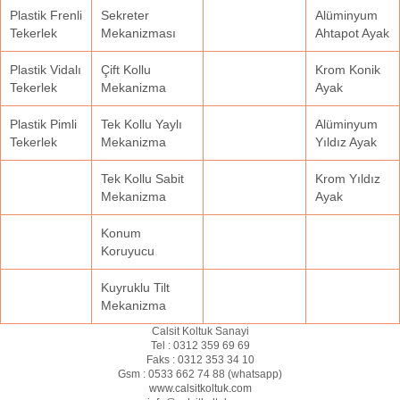
Plastik Frenli
Sekreter
Alüminyum
Tekerlek
Mekanizması
Ahtapot Ayak
Plastik Vidalı
Çift Kollu
Krom Konik
Tekerlek
Mekanizma
Ayak
Plastik Pimli
Tek Kollu Yaylı
Alüminyum
Tekerlek
Mekanizma
Yıldız Ayak
Tek Kollu Sabit
Krom Yıldız
Mekanizma
Ayak
Konum
Koruyucu
Kuyruklu Tilt
Mekanizma
Calsit Koltuk Sanayi
Tel :
0312 359 69 69
Faks :
0312 353 34 10
Gsm :
0533 662 74 88 (
whatsapp
)
www.calsitkoltuk.com