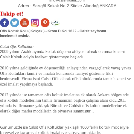
info@calsitkoltuk.com
Adres :
Sarıgöl Sokak No:2 Siteler Altındağ ANKARA
Ofis Koltuk Kolu ( Kolçak ) - Krom D Kol 1622 - Calsit sayfasını
incelemektesiniz.
Calsit Ofis Koltukları
2009 yılının Aralık ayında koltuk döşeme atölyesi olarak o zamanki ismi
Calsit Koltuk adıyla faaliyet göstermeye başladı.
2010 yılına geldiğinde ev döşemeciliği anlayışından vazgeçilerek yavaş yavaş
Ofis Koltukları tamiri ve imalatı konusunda faaliyet gösterme fikri
benimsendi. Firma ismi Calsit Ofis olarak ofis koltuklarında tamir hizmeti ve
özel imalat yapılmaya başlandı.
2012 yılında ise tamamen ofis koltuk imalatına ek olarak Ankara bölgesinde
ofis koltuk modellerinin tamiri firmamızın başlıca çalışma alanı oldu.
2011
yılında ise firmamız yaklaşık
Bürosit ve Goldsit ofis koltuk modellerine ek
olarak diğer marka modellerin de piyasaya sunmuştur.
.
.
Günümüzde ise Calsit Ofis Koltukları yaklaşık 1000 farklı koltuk modeliyle
bireysel ve kurumsal koltuk imalatı ve satışı yapmaktadır.