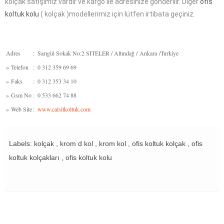
kolçak satışımız vardır ve kargo ile adresinize gönderilir. Diğer
ofis
koltuk kolu
( kolçak )modellerimiz için lütfen irtibata geçiniz.
Adres
:
Sarıgül Sokak No:2 SITELER / Altındağ / Ankara /Turkiye
»
Telefon
:
0 312 359 69 69
»
Faks
:
0 312 353 34 10
»
Gsm No
:
0 533 662 74 88
»
Web Site
:
www.calsitkoltuk.com
Labels: kolçak , krom d kol , krom kol , ofis koltuk kolçak , ofis
koltuk kolçakları , ofis koltuk kolu