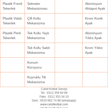
Plastik Frenli
Sekreter
Alüminyum
Tekerlek
Mekanizması
Ahtapot Ayak
Plastik Vidalı
Çift Kollu
Krom Konik
Tekerlek
Mekanizma
Ayak
Plastik Pimli
Tek Kollu Yaylı
Alüminyum
Tekerlek
Mekanizma
Yıldız Ayak
Tek Kollu Sabit
Krom Yıldız
Mekanizma
Ayak
Konum
Koruyucu
Kuyruklu Tilt
Mekanizma
Calsit Koltuk Sanayi
Tel :
0312 359 69 69
Faks :
0312 353 34 10
Gsm :
0533 662 74 88 (
whatsapp
)
www.calsitkoltuk.com