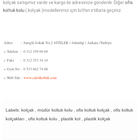
kolçak satışımız vardır ve kargo ile adresinize gönderilir. Diğer
ofis
koltuk kolu
( kolçak )modellerimiz için lütfen irtibata geçiniz.
Adres
:
Sarıgül Sokak No:2 SITELER / Altındağ / Ankara /Turkiye
»
Telefon
:
0 312 359 69 69
»
Faks
:
0 312 353 34 10
»
Gsm No
:
0 533 662 74 88
»
Web Site
:
www.calsitkoltuk.com
Labels: kolçak , müdür koltuk kolu , ofis koltuk kolçak , ofis koltuk
kolçakları , ofis koltuk kolu , plastik kol , plastik kolçak