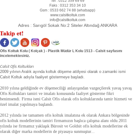
Tel :
0312 359 69 69
Faks :
0312 353 34 10
Gsm :
0533 662 74 88 (
whatsapp
)
www.calsitkoltuk.com
info@calsitkoltuk.com
Adres :
Sarıgöl Sokak No:2 Siteler Altındağ ANKARA
Ofis Koltuk Kolu ( Kolçak ) - Plastik Müdür L Kolu 1513 - Calsit sayfasını
incelemektesiniz.
Calsit Ofis Koltukları
2009 yılının Aralık ayında koltuk döşeme atölyesi olarak o zamanki ismi
Calsit Koltuk adıyla faaliyet göstermeye başladı.
2010 yılına geldiğinde ev döşemeciliği anlayışından vazgeçilerek yavaş yavaş
Ofis Koltukları tamiri ve imalatı konusunda faaliyet gösterme fikri
benimsendi. Firma ismi Calsit Ofis olarak ofis koltuklarında tamir hizmeti ve
özel imalat yapılmaya başlandı.
2012 yılında ise tamamen ofis koltuk imalatına ek olarak Ankara bölgesinde
ofis koltuk modellerinin tamiri firmamızın başlıca çalışma alanı oldu.
2011
yılında ise firmamız yaklaşık
Bürosit ve Goldsit ofis koltuk modellerine ek
olarak diğer marka modellerin de piyasaya sunmuştur.
.
.