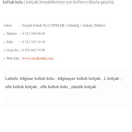
koltuk kolu
( kolçak )modellerimiz için lütfen irtibata geçiniz.
Adres
:
Sarıgül Sokak No:2 SITELER / Altındağ / Ankara /Turkiye
»
Telefon
:
0 312 359 69 69
»
Faks
:
0 312 353 34 10
»
Gsm No
:
0 533 662 74 88
»
Web Site
:
www.calsitkoltuk.com
Labels: bilgisar koltuk kolu , bilgisayar koltuk kolçak , L kolçak ,
ofis koltuk kolçak , ofis koltuk kolu , plastik kolçak