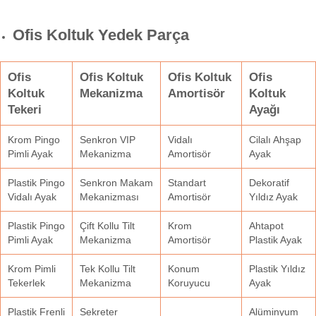
Ofis Koltuk Yedek Parça
Ofis
Ofis Koltuk
Ofis Koltuk
Ofis
Koltuk
Mekanizma
Amortisör
Koltuk
Tekeri
Ayağı
Krom Pingo
Senkron VIP
Vidalı
Cilalı Ahşap
Pimli Ayak
Mekanizma
Amortisör
Ayak
Plastik Pingo
Senkron Makam
Standart
Dekoratif
Vidalı Ayak
Mekanizması
Amortisör
Yıldız Ayak
Plastik Pingo
Çift Kollu Tilt
Krom
Ahtapot
Pimli Ayak
Mekanizma
Amortisör
Plastik Ayak
Krom Pimli
Tek Kollu Tilt
Konum
Plastik Yıldız
Tekerlek
Mekanizma
Koruyucu
Ayak
Plastik Frenli
Sekreter
Alüminyum