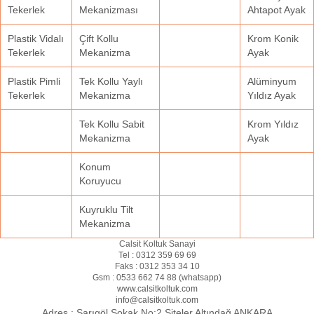
Tekerlek
Mekanizması
Ahtapot Ayak
Plastik Vidalı
Çift Kollu
Krom Konik
Tekerlek
Mekanizma
Ayak
Plastik Pimli
Tek Kollu Yaylı
Alüminyum
Tekerlek
Mekanizma
Yıldız Ayak
Tek Kollu Sabit
Krom Yıldız
Mekanizma
Ayak
Konum
Koruyucu
Kuyruklu Tilt
Mekanizma
Calsit Koltuk Sanayi
Tel :
0312 359 69 69
Faks :
0312 353 34 10
Gsm :
0533 662 74 88 (
whatsapp
)
www.calsitkoltuk.com
info@calsitkoltuk.com
Adres :
Sarıgöl Sokak No:2 Siteler Altındağ ANKARA