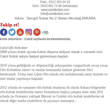
Faks :
0312 353 34 10
Gsm :
0533 662 74 88 (
whatsapp
)
www.calsitkoltuk.com
info@calsitkoltuk.com
Adres :
Sarıgöl Sokak No:2 Siteler Altındağ ANKARA
krom amortisör - Calsit sayfasını incelemektesiniz.
Calsit Ofis Koltukları
2009 yılının Aralık ayında koltuk döşeme atölyesi olarak o zamanki ismi
Calsit Koltuk adıyla faaliyet göstermeye başladı.
2010 yılına geldiğinde ev döşemeciliği anlayışından vazgeçilerek yavaş yavaş
Ofis Koltukları tamiri ve imalatı konusunda faaliyet gösterme fikri
benimsendi. Firma ismi Calsit Ofis olarak ofis koltuklarında tamir hizmeti ve
özel imalat yapılmaya başlandı.
2012 yılında ise tamamen ofis koltuk imalatına ek olarak Ankara bölgesinde
ofis koltuk modellerinin tamiri firmamızın başlıca çalışma alanı oldu.
2011
yılında ise firmamız yaklaşık
Bürosit ve Goldsit ofis koltuk modellerine ek
olarak diğer marka modellerin de piyasaya sunmuştur.
.
.