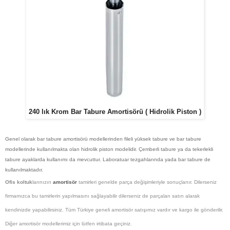
240 lık Krom Bar Tabure Amortisörü ( Hidrolik Piston )
Genel olarak bar tabure amortisörü modellerinden fileli yüksek tabure ve bar tabure
modellerinde kullanılmakta olan hidrolik piston modelidir. Çemberli tabure ya da tekerlekli
tabure ayaklarda kullanımı da mevcuttur. Laboratuar tezgahlarında yada bar tabure de
kullanılmaktadır.
Ofis koltuk
larınızın
amortisör
tamirleri genelde parça değişimleriyle sonuçlanır. Dilerseniz
firmamızca bu tamirlerin yapılmasını sağlayabilir dilerseniz de parçaları satın alarak
kendinizde yapabilirsiniz. Tüm Türkiye geneli amortisör satışımız vardır ve kargo ile gönderilir.
Diğer amortisör modellerimiz için lütfen irtibata geçiniz.