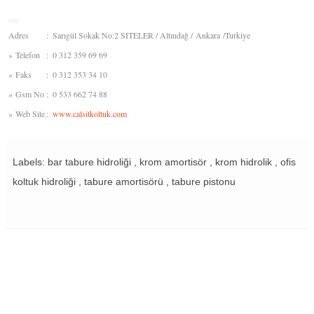
Adres
:
Sarıgül Sokak No:2 SITELER / Altındağ / Ankara /Turkiye
»
Telefon
:
0 312 359 69 69
»
Faks
:
0 312 353 34 10
»
Gsm No
:
0 533 662 74 88
»
Web Site
:
www.calsitkoltuk.com
Labels: bar tabure hidroliği , krom amortisör , krom hidrolik , ofis
koltuk hidroliği , tabure amortisörü , tabure pistonu