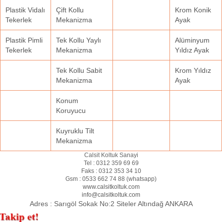
Plastik Vidalı
Çift Kollu
Krom Konik
Tekerlek
Mekanizma
Ayak
Plastik Pimli
Tek Kollu Yaylı
Alüminyum
Tekerlek
Mekanizma
Yıldız Ayak
Tek Kollu Sabit
Krom Yıldız
Mekanizma
Ayak
Konum
Koruyucu
Kuyruklu Tilt
Mekanizma
Calsit Koltuk Sanayi
Tel :
0312 359 69 69
Faks :
0312 353 34 10
Gsm :
0533 662 74 88 (
whatsapp
)
www.calsitkoltuk.com
info@calsitkoltuk.com
Adres :
Sarıgöl Sokak No:2 Siteler Altındağ ANKARA