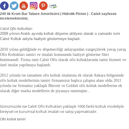
240 lık Krom Bar Tabure Amortisörü ( Hidrolik Piston ) - Calsit sayfasını
incelemektesiniz.
Calsit Ofis Koltukları
2009 yılının Aralık ayında koltuk döşeme atölyesi olarak o zamanki ismi
Calsit Koltuk adıyla faaliyet göstermeye başladı.
2010 yılına geldiğinde ev döşemeciliği anlayışından vazgeçilerek yavaş yavaş
Ofis Koltukları tamiri ve imalatı konusunda faaliyet gösterme fikri
benimsendi. Firma ismi Calsit Ofis olarak ofis koltuklarında tamir hizmeti ve
özel imalat yapılmaya başlandı.
2012 yılında ise tamamen ofis koltuk imalatına ek olarak Ankara bölgesinde
ofis koltuk modellerinin tamiri firmamızın başlıca çalışma alanı oldu.
2011
yılında ise firmamız yaklaşık
Bürosit ve Goldsit ofis koltuk modellerine ek
olarak diğer marka modellerin de piyasaya sunmuştur.
.
.
Günümüzde ise Calsit Ofis Koltukları yaklaşık 1000 farklı koltuk modeliyle
bireysel ve kurumsal koltuk imalatı ve satışı yapmaktadır.
Ofis koltuk tamiri
ofis koltuk tamiri adana,ofis koltuk tamiri adıyaman.ofis koltuk tamiri