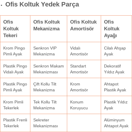
Ofis Koltuk Yedek Parça
Ofis
Ofis Koltuk
Ofis Koltuk
Ofis
Koltuk
Mekanizma
Amortisör
Koltuk
Tekeri
Ayağı
Krom Pingo
Senkron VIP
Vidalı
Cilalı Ahşap
Pimli Ayak
Mekanizma
Amortisör
Ayak
Plastik Pingo
Senkron Makam
Standart
Dekoratif
Vidalı Ayak
Mekanizması
Amortisör
Yıldız Ayak
Plastik Pingo
Çift Kollu Tilt
Krom
Ahtapot
Pimli Ayak
Mekanizma
Amortisör
Plastik Ayak
Krom Pimli
Tek Kollu Tilt
Konum
Plastik Yıldız
Tekerlek
Mekanizma
Koruyucu
Ayak
Plastik Frenli
Sekreter
Alüminyum
Tekerlek
Mekanizması
Ahtapot Ayak