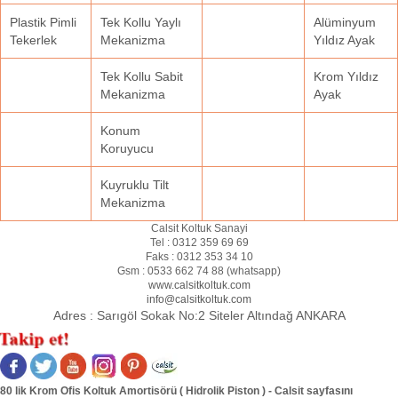
Plastik Pimli
Tek Kollu Yaylı
Alüminyum
Tekerlek
Mekanizma
Yıldız Ayak
Tek Kollu Sabit
Krom Yıldız
Mekanizma
Ayak
Konum
Koruyucu
Kuyruklu Tilt
Mekanizma
Calsit Koltuk Sanayi
Tel :
0312 359 69 69
Faks :
0312 353 34 10
Gsm :
0533 662 74 88 (
whatsapp
)
www.calsitkoltuk.com
info@calsitkoltuk.com
Adres :
Sarıgöl Sokak No:2 Siteler Altındağ ANKARA
80 lik Krom Ofis Koltuk Amortisörü ( Hidrolik Piston ) - Calsit sayfasını