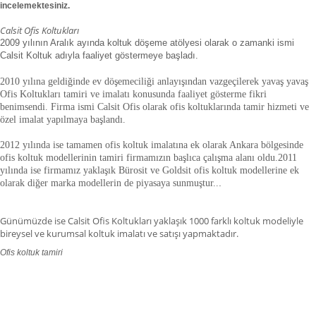
incelemektesiniz.
Calsit Ofis Koltukları
2009 yılının Aralık ayında koltuk döşeme atölyesi olarak o zamanki ismi
Calsit Koltuk adıyla faaliyet göstermeye başladı.
2010 yılına geldiğinde ev döşemeciliği anlayışından vazgeçilerek yavaş yavaş
Ofis Koltukları tamiri ve imalatı konusunda faaliyet gösterme fikri
benimsendi. Firma ismi Calsit Ofis olarak ofis koltuklarında tamir hizmeti ve
özel imalat yapılmaya başlandı.
2012 yılında ise tamamen ofis koltuk imalatına ek olarak Ankara bölgesinde
ofis koltuk modellerinin tamiri firmamızın başlıca çalışma alanı oldu.
2011
yılında ise firmamız yaklaşık
Bürosit ve Goldsit ofis koltuk modellerine ek
olarak diğer marka modellerin de piyasaya sunmuştur.
.
.
Günümüzde ise Calsit Ofis Koltukları yaklaşık 1000 farklı koltuk modeliyle
bireysel ve kurumsal koltuk imalatı ve satışı yapmaktadır.
Ofis koltuk tamiri
ofis koltuk tamiri adana,ofis koltuk tamiri adıyaman.ofis koltuk tamiri
afyonkarahisar,ofis koltuk tamiri ağrı.ofis koltuk tamiri aksaray,ofis koltuk
tamiri amasya,ofis koltuk tamiri ankara,ofis koltuk tamiri antalya,ofis koltuk
tamiri ardahan,ofis koltuk tamiri artvin,ofis koltuk tamiri aydın.ofis koltuk