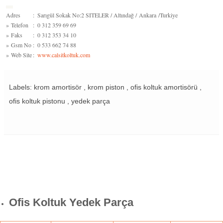
Adres
:
Sarıgül Sokak No:2 SITELER / Altındağ / Ankara /Turkiye
»
Telefon
:
0 312 359 69 69
»
Faks
:
0 312 353 34 10
»
Gsm No
:
0 533 662 74 88
»
Web Site
:
www.calsitkoltuk.com
Labels: krom amortisör , krom piston , ofis koltuk amortisörü ,
ofis koltuk pistonu , yedek parça
Ofis Koltuk Yedek Parça