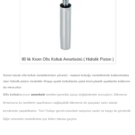
80 lik Krom Ofis Koltuk Amortisörü ( Hidrolik Piston )
Genel olarak ofis koltuk modellerinden yönetici - makam koltuğu modellerinde kullanılmakta
olan hidrolik piston modelidir. Ahşap ayaklı koltuklarda yada krom,plastik ayaklarda kullanımı
da mevcuttur.
Ofis koltuk
larınızın
amortisör
tamirleri genelde parça değişimleriyle sonuçlanır. Dilerseniz
firmamızca bu tamirlerin yapılmasını sağlayabilir dilerseniz de parçaları satın alarak
kendinizde yapabilirsiniz. Tüm Türkiye geneli amortisör satışımız vardır ve kargo ile gönderilir.
Diğer amortisör modellerimiz için lütfen irtibata geçiniz.