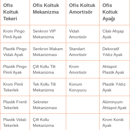
Ofis
Ofis Koltuk
Ofis Koltuk
Ofis
Koltuk
Mekanizma
Amortisör
Koltuk
Tekeri
Ayağı
Krom Pingo
Senkron VIP
Vidalı
Cilalı Ahşap
Pimli Ayak
Mekanizma
Amortisör
Ayak
Plastik Pingo
Senkron Makam
Standart
Dekoratif
Vidalı Ayak
Mekanizması
Amortisör
Yıldız Ayak
Plastik Pingo
Çift Kollu Tilt
Krom
Ahtapot
Pimli Ayak
Mekanizma
Amortisör
Plastik Ayak
Krom Pimli
Tek Kollu Tilt
Konum
Plastik Yıldız
Tekerlek
Mekanizma
Koruyucu
Ayak
Plastik Frenli
Sekreter
Alüminyum
Tekerlek
Mekanizması
Ahtapot Ayak
Plastik Vidalı
Çift Kollu
Krom Konik
Tekerlek
Mekanizma
Ayak