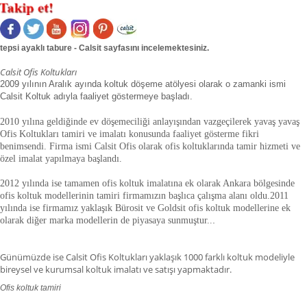
tepsi ayaklı tabure - Calsit sayfasını incelemektesiniz.
Calsit Ofis Koltukları
2009 yılının Aralık ayında koltuk döşeme atölyesi olarak o zamanki ismi
Calsit Koltuk adıyla faaliyet göstermeye başladı.
2010 yılına geldiğinde ev döşemeciliği anlayışından vazgeçilerek yavaş yavaş
Ofis Koltukları tamiri ve imalatı konusunda faaliyet gösterme fikri
benimsendi. Firma ismi Calsit Ofis olarak ofis koltuklarında tamir hizmeti ve
özel imalat yapılmaya başlandı.
2012 yılında ise tamamen ofis koltuk imalatına ek olarak Ankara bölgesinde
ofis koltuk modellerinin tamiri firmamızın başlıca çalışma alanı oldu.
2011
yılında ise firmamız yaklaşık
Bürosit ve Goldsit ofis koltuk modellerine ek
olarak diğer marka modellerin de piyasaya sunmuştur.
.
.
Günümüzde ise Calsit Ofis Koltukları yaklaşık 1000 farklı koltuk modeliyle
bireysel ve kurumsal koltuk imalatı ve satışı yapmaktadır.
Ofis koltuk tamiri
ofis koltuk tamiri adana,ofis koltuk tamiri adıyaman.ofis koltuk tamiri