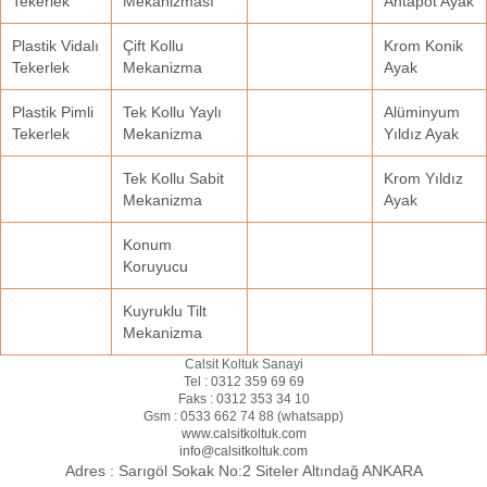
Tekerlek
Mekanizması
Ahtapot Ayak
Plastik Vidalı
Çift Kollu
Krom Konik
Tekerlek
Mekanizma
Ayak
Plastik Pimli
Tek Kollu Yaylı
Alüminyum
Tekerlek
Mekanizma
Yıldız Ayak
Tek Kollu Sabit
Krom Yıldız
Mekanizma
Ayak
Konum
Koruyucu
Kuyruklu Tilt
Mekanizma
Calsit Koltuk Sanayi
Tel :
0312 359 69 69
Faks :
0312 353 34 10
Gsm :
0533 662 74 88 (
whatsapp
)
www.calsitkoltuk.com
info@calsitkoltuk.com
Adres :
Sarıgöl Sokak No:2 Siteler Altındağ ANKARA