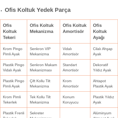
Ofis Koltuk Yedek Parça
Ofis
Ofis Koltuk
Ofis Koltuk
Ofis
Koltuk
Mekanizma
Amortisör
Koltuk
Tekeri
Ayağı
Krom Pingo
Senkron VIP
Vidalı
Cilalı Ahşap
Pimli Ayak
Mekanizma
Amortisör
Ayak
Plastik Pingo
Senkron Makam
Standart
Dekoratif
Vidalı Ayak
Mekanizması
Amortisör
Yıldız Ayak
Plastik Pingo
Çift Kollu Tilt
Krom
Ahtapot
Pimli Ayak
Mekanizma
Amortisör
Plastik Ayak
Krom Pimli
Tek Kollu Tilt
Konum
Plastik Yıldız
Tekerlek
Mekanizma
Koruyucu
Ayak
Plastik Frenli
Sekreter
Alüminyum