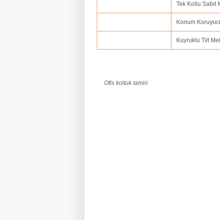
Tek Kollu Sabit
Konum Koruyuc
Kuyruklu Tilt M
Ofis koltuk tamiri
ofis koltuk tamiri adana,ofis koltuk tamir
amasya,ofis koltuk tamiri ankara,ofis kolt
balıkesir,ofis koltuk tamiri bartın,ofis kol
koltuk tamiri bolu.ofis koltuk tamiri burdu
tamiri çorum,ofis koltuk tamiri denizli,ofi
erzincan.fis koltuk tamiri erzurum,ofis ko
hatay,ofis koltuk tamiri ığdır,ofis koltuk 
kırklareli,ofis koltuk tamiri kars,ofis kol
kütahya,ofis koltuk tamiri kırşehir,ofis ko
manisa,ofis koltuk tamiri mardin,ofis kolt
koltuk tamiri ordu,ofis koltuk tamiri osman
samsun,ofis koltuk tamiri siirt,ofis koltuk
koltuk tamiri trabzon.ofis koltuk tamiri tu
zonguldak