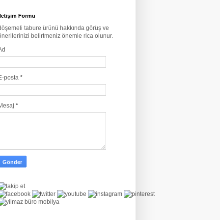
İletişim Formu
döşemeli tabure ürünü hakkında görüş ve
önerilerinizi belirtmeniz önemle rica olunur.
Ad
E-posta
*
Mesaj
*