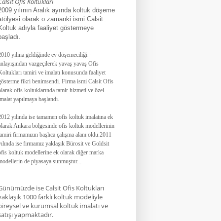
Calsit Ofis Koltukları
2009 yılının Aralık ayında koltuk döşeme
atölyesi olarak o zamanki ismi Calsit
Koltuk adıyla faaliyet göstermeye
başladı.
2010 yılına geldiğinde ev döşemeciliği
anlayışından vazgeçilerek yavaş yavaş Ofis
Koltukları tamiri ve imalatı konusunda faaliyet
gösterme fikri benimsendi. Firma ismi Calsit Ofis
olarak ofis koltuklarında tamir hizmeti ve özel
imalat yapılmaya başlandı.
2012 yılında ise tamamen ofis koltuk imalatına ek
olarak Ankara bölgesinde ofis koltuk modellerinin
tamiri firmamızın başlıca çalışma alanı oldu.
2011
yılında ise firmamız yaklaşık
Bürosit ve Goldsit
ofis koltuk modellerine ek olarak diğer marka
modellerin de piyasaya sunmuştur.
.
.
Günümüzde ise Calsit Ofis Koltukları
yaklaşık 1000 farklı koltuk modeliyle
bireysel ve kurumsal koltuk imalatı ve
satışı yapmaktadır.