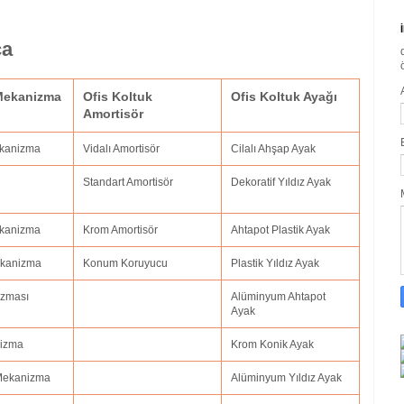
ça
 Mekanizma
Ofis Koltuk
Ofis Koltuk Ayağı
Amortisör
ekanizma
Vidalı Amortisör
Cilalı Ahşap Ayak
Standart Amortisör
Dekoratif Yıldız Ayak
Mekanizma
Krom Amortisör
Ahtapot Plastik Ayak
Mekanizma
Konum Koruyucu
Plastik Yıldız Ayak
izması
Alüminyum Ahtapot
Ayak
nizma
Krom Konik Ayak
 Mekanizma
Alüminyum Yıldız Ayak