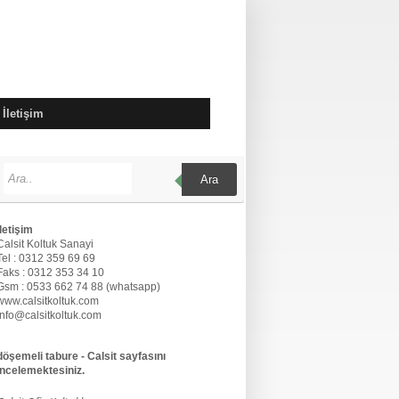
İletişim
Ara
İletişim
Calsit Koltuk Sanayi
Tel : 0312 359 69 69
Faks : 0312 353 34 10
Gsm : 0533 662 74 88 (whatsapp)
www.calsitkoltuk.com
info@calsitkoltuk.com
döşemeli tabure - Calsit sayfasını
incelemektesiniz.