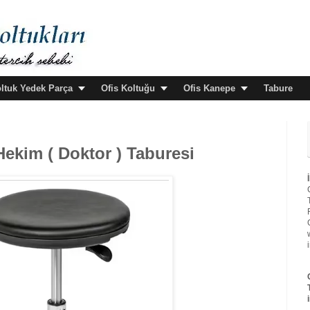
oltuk Yedek Parça
Ofis Koltuğu
Ofis Kanepe
Tabure
Hekim ( Doktor ) Taburesi