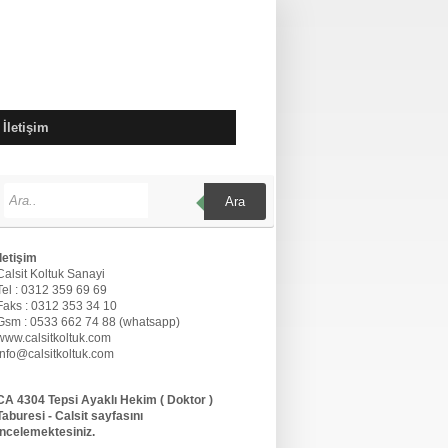
İletişim
Ara
İletişim
Calsit Koltuk Sanayi
Tel : 0312 359 69 69
Faks : 0312 353 34 10
Gsm : 0533 662 74 88 (whatsapp)
www.calsitkoltuk.com
info@calsitkoltuk.com
CA 4304 Tepsi Ayaklı Hekim ( Doktor )
Taburesi - Calsit sayfasını
incelemektesiniz.