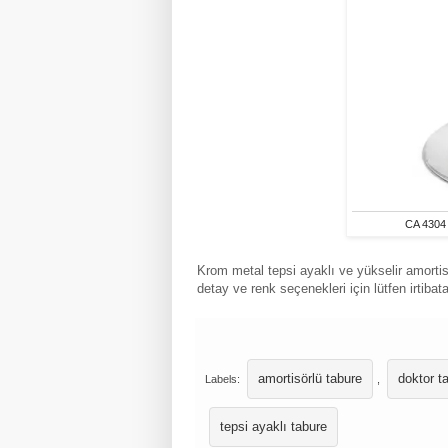
CA 4304 
Krom metal tepsi ayaklı ve yükselir amortisör
detay ve renk seçenekleri için lütfen irtibat
amortisörlü tabure
doktor t
Labels:
,
tepsi ayaklı tabure