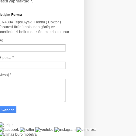
satışı yapmaktadır.
İletişim Formu
CA 4304 Tepsi Ayaklı Hekim ( Doktor )
Taburesi ürünü hakkında görüş ve
önerilerinizi belirtmeniz önemle rica olunur.
Ad
E-posta
*
Mesaj
*