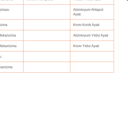
izması
Alüminyum Ahtapot
Ayak
nizma
Krom Konik Ayak
 Mekanizma
Alüminyum Yıldız Ayak
 Mekanizma
Krom Yıldız Ayak
u
ekanizma
i adıyaman.ofis koltuk tamiri afyonkarahisar,ofis koltuk tamiri ağrı.ofis koltuk t
uk tamiri antalya,ofis koltuk tamiri ardahan,ofis koltuk tamiri artvin,ofis koltuk
tuk tamiri batman,ofis koltuk tamiri bayburt,ofis koltuk tamiri bilecik,ofis koltuk 
r,ofis koltuk tamiri bursa.ofis koltuk tamiri düzce,ofis koltuk tamiri çanakkale.o
s koltuk tamiri diyarbakır,ofis koltuk tamiri gaziantep,ofis koltuk tamiri edirne,o
ltuk tamiri eskişehir,ofis koltuk tamiri giresun,ofis koltuk tamiri, gümüşhane,ofi
tamiri ısparta,ofis koltuk tamiri istanbul,ofis koltuk tamiri izmir,ofis koltuk ta