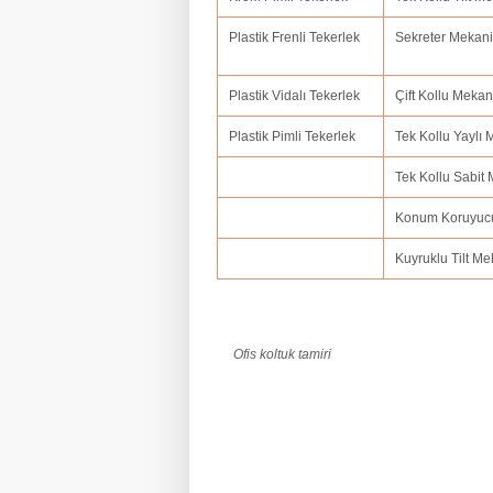
Plastik Frenli Tekerlek
Sekreter Mekan
Plastik Vidalı Tekerlek
Çift Kollu Meka
Plastik Pimli Tekerlek
Tek Kollu Yaylı
Tek Kollu Sabit
Konum Koruyuc
Kuyruklu Tilt M
Ofis koltuk tamiri
ofis koltuk tamiri adana,ofis koltuk tamir
amasya,ofis koltuk tamiri ankara,ofis kolt
balıkesir,ofis koltuk tamiri bartın,ofis kol
koltuk tamiri bolu.ofis koltuk tamiri burdu
tamiri çorum,ofis koltuk tamiri denizli,ofi
erzincan.fis koltuk tamiri erzurum,ofis ko
hatay,ofis koltuk tamiri ığdır,ofis koltuk 