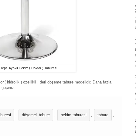
Tepsi Ayaklı Hekim ( Doktor ) Taburesi
,( hidrolik ) özellikli , deri döşeme tabure modelidir. Daha fazla
a geçiniz.
aburesi
döşemeli tabure
hekim taburesi
tabure
,
,
,
,