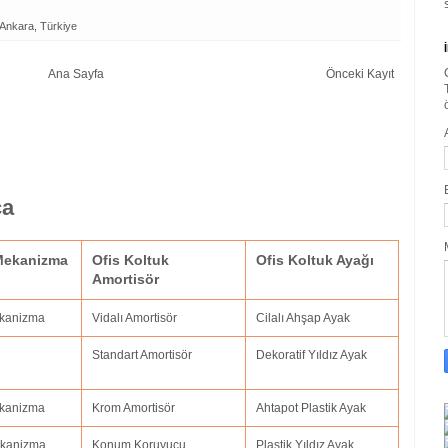
/Ankara, Türkiye
Ana Sayfa
Önceki Kayıt
ça
 Mekanizma
Ofis Koltuk
Ofis Koltuk Ayağı
Amortisör
ekanizma
Vidalı Amortisör
Cilalı Ahşap Ayak
Standart Amortisör
Dekoratif Yıldız Ayak
Mekanizma
Krom Amortisör
Ahtapot Plastik Ayak
Mekanizma
Konum Koruyucu
Plastik Yıldız Ayak