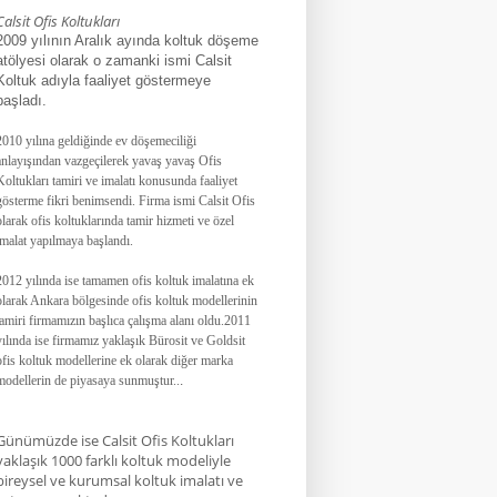
Calsit Ofis Koltukları
2009 yılının Aralık ayında koltuk döşeme
atölyesi olarak o zamanki ismi Calsit
Koltuk adıyla faaliyet göstermeye
başladı.
2010 yılına geldiğinde ev döşemeciliği
anlayışından vazgeçilerek yavaş yavaş Ofis
Koltukları tamiri ve imalatı konusunda faaliyet
gösterme fikri benimsendi. Firma ismi Calsit Ofis
olarak ofis koltuklarında tamir hizmeti ve özel
imalat yapılmaya başlandı.
2012 yılında ise tamamen ofis koltuk imalatına ek
olarak Ankara bölgesinde ofis koltuk modellerinin
tamiri firmamızın başlıca çalışma alanı oldu.
2011
yılında ise firmamız yaklaşık
Bürosit ve Goldsit
ofis koltuk modellerine ek olarak diğer marka
modellerin de piyasaya sunmuştur.
.
.
Günümüzde ise Calsit Ofis Koltukları
yaklaşık 1000 farklı koltuk modeliyle
bireysel ve kurumsal koltuk imalatı ve