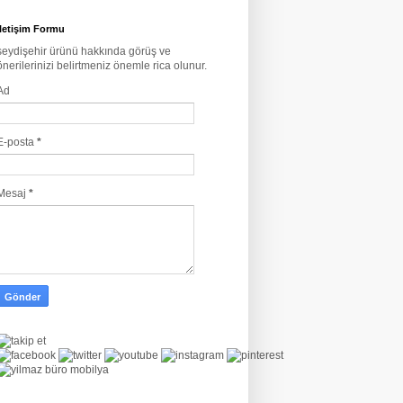
İletişim Formu
seydişehir ürünü hakkında görüş ve
önerilerinizi belirtmeniz önemle rica olunur.
Ad
E-posta
*
Mesaj
*