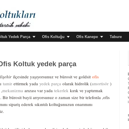
oltuk Yedek Parça
Ofis Koltuğu
Ofis Kanepe
Tabure
Ofis Koltuk yedek parça
dişehir
ilçesinde yaşıyorsunuz ve bürosit ve goldsit
ofis
zu
tamir
ettirmek yada
yedek parça
olarak hidrolik (
amortisör
)
,
mekanizma
arızası var yada
tekerlek
kırık ve yaptırmak
. Bir bürosit bayii arıyorsunuz o zaman size bir telefonla ,ofis
mını sipariş ederek sıkıntılı koltuğunuzun onarımını
iz.