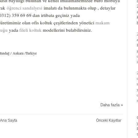
ldsit bayiiligi bulunan ve kendi imalathanemizde büro mobilya
arak
öğrenci sandalyesi
imalatı da bulunmakta olup , detaylar
(0312) 359 69 69 dan irtibata geçiniz yada
üretimimiz olan ofis koltuk çeşitlerinden yönetici
makam
ltuğu
yada
fileli koltuk
modellerini bulabilirsiniz.
tındağ / Ankara /Turkiye
Daha fazla »
Ana Sayfa
Önceki Kayıtlar