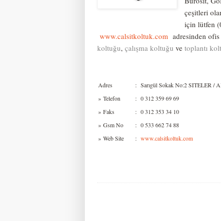
Bürosit, Go
çeşitleri ol
için lütfen 
www.calsitkoltuk.com
adresinden ofis 
koltuğu
,
çalışma koltuğu
ve
toplantı ko
Adres
:
Sarıgül Sokak No:2 SITELER / Al
»
Telefon
:
0 312 359 69 69
»
Faks
:
0 312 353 34 10
»
Gsm No
:
0 533 662 74 88
»
Web Site
:
www.calsitkoltuk.com