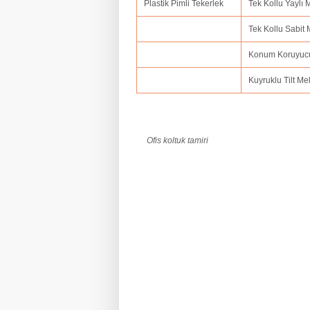
Plastik Pimli Tekerlek
Tek Kollu Yaylı
Tek Kollu Sabit
Konum Koruyuc
Kuyruklu Tilt M
Ofis koltuk tamiri
ofis koltuk tamiri adana,ofis koltuk tamir
amasya,ofis koltuk tamiri ankara,ofis kolt
balıkesir,ofis koltuk tamiri bartın,ofis kol
koltuk tamiri bolu.ofis koltuk tamiri burdu
tamiri çorum,ofis koltuk tamiri denizli,ofi
erzincan.fis koltuk tamiri erzurum,ofis ko
hatay,ofis koltuk tamiri ığdır,ofis koltuk 
kırklareli,ofis koltuk tamiri kars,ofis kol
kütahya,ofis koltuk tamiri kırşehir,ofis ko
manisa,ofis koltuk tamiri mardin,ofis kolt
koltuk tamiri ordu,ofis koltuk tamiri osman
samsun,ofis koltuk tamiri siirt,ofis koltuk
koltuk tamiri trabzon.ofis koltuk tamiri tu