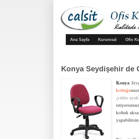
Ana Sayfa
Kurumsal
Ofis K
Konya Seydişehir de 
Konya
Sey
koltuğu
nu
,
yıldız ayak
istiyorsunuz
koltuk aksa
yapabilirsin