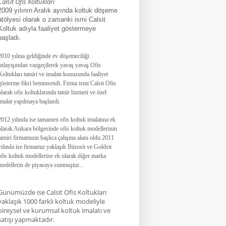
Calsit Ofis Koltukları
2009 yılının Aralık ayında koltuk döşeme
atölyesi olarak o zamanki ismi Calsit
Koltuk adıyla faaliyet göstermeye
başladı.
2010 yılına geldiğinde ev döşemeciliği
anlayışından vazgeçilerek yavaş yavaş Ofis
Koltukları tamiri ve imalatı konusunda faaliyet
gösterme fikri benimsendi. Firma ismi Calsit Ofis
olarak ofis koltuklarında tamir hizmeti ve özel
imalat yapılmaya başlandı.
2012 yılında ise tamamen ofis koltuk imalatına ek
olarak Ankara bölgesinde ofis koltuk modellerinin
tamiri firmamızın başlıca çalışma alanı oldu.
2011
yılında ise firmamız yaklaşık
Bürosit ve Goldsit
ofis koltuk modellerine ek olarak diğer marka
modellerin de piyasaya sunmuştur.
.
.
Günümüzde ise Calsit Ofis Koltukları
yaklaşık 1000 farklı koltuk modeliyle
bireysel ve kurumsal koltuk imalatı ve
satışı yapmaktadır.