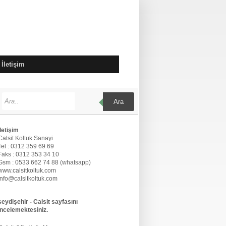
İletişim
Ara
İletişim
Calsit Koltuk Sanayi
Tel : 0312 359 69 69
Faks : 0312 353 34 10
Gsm : 0533 662 74 88 (whatsapp)
www.calsitkoltuk.com
info@calsitkoltuk.com
seydişehir - Calsit sayfasını
incelemektesiniz.