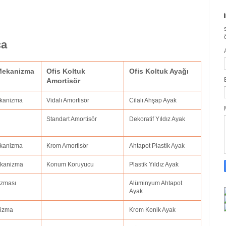
ça
 Mekanizma
Ofis Koltuk
Ofis Koltuk Ayağı
Amortisör
ekanizma
Vidalı Amortisör
Cilalı Ahşap Ayak
Standart Amortisör
Dekoratif Yıldız Ayak
Mekanizma
Krom Amortisör
Ahtapot Plastik Ayak
Mekanizma
Konum Koruyucu
Plastik Yıldız Ayak
izması
Alüminyum Ahtapot
Ayak
nizma
Krom Konik Ayak