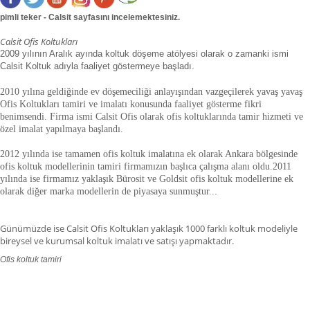
pimli teker - Calsit sayfasını incelemektesiniz.
Calsit Ofis Koltukları
2009 yılının Aralık ayında koltuk döşeme atölyesi olarak o zamanki ismi
Calsit Koltuk adıyla faaliyet göstermeye başladı.
2010 yılına geldiğinde ev döşemeciliği anlayışından vazgeçilerek yavaş yavaş
Ofis Koltukları tamiri ve imalatı konusunda faaliyet gösterme fikri
benimsendi. Firma ismi Calsit Ofis olarak ofis koltuklarında tamir hizmeti ve
özel imalat yapılmaya başlandı.
2012 yılında ise tamamen ofis koltuk imalatına ek olarak Ankara bölgesinde
ofis koltuk modellerinin tamiri firmamızın başlıca çalışma alanı oldu.
2011
yılında ise firmamız yaklaşık
Bürosit ve Goldsit ofis koltuk modellerine ek
olarak diğer marka modellerin de piyasaya sunmuştur.
.
.
Günümüzde ise Calsit Ofis Koltukları yaklaşık 1000 farklı koltuk modeliyle
bireysel ve kurumsal koltuk imalatı ve satışı yapmaktadır.
Ofis koltuk tamiri
ofis koltuk tamiri adana,ofis koltuk tamiri adıyaman.ofis koltuk tamiri
afyonkarahisar,ofis koltuk tamiri ağrı.ofis koltuk tamiri aksaray,ofis koltuk
tamiri amasya,ofis koltuk tamiri ankara,ofis koltuk tamiri antalya,ofis koltuk