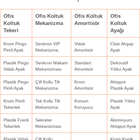
Ofis
Ofis Koltuk
Ofis Koltuk
Ofis
Koltuk
Mekanizma
Amortisör
Koltuk
Tekeri
Ayağı
Krom Pingo
Senkron VIP
Vidalı
Cilalı Ahşap
Pimli Ayak
Mekanizma
Amortisör
Ayak
Plastik Pingo
Senkron Makam
Standart
Dekoratif
Vidalı Ayak
Mekanizması
Amortisör
Yıldız Ayak
Plastik Pingo
Çift Kollu Tilt
Krom
Ahtapot
Pimli Ayak
Mekanizma
Amortisör
Plastik Ayak
Krom Pimli
Tek Kollu Tilt
Konum
Plastik Yıldız
Tekerlek
Mekanizma
Koruyucu
Ayak
Plastik Frenli
Sekreter
Alüminyum
Tekerlek
Mekanizması
Ahtapot Ayak
Plastik Vidalı
Çift Kollu
Krom Konik