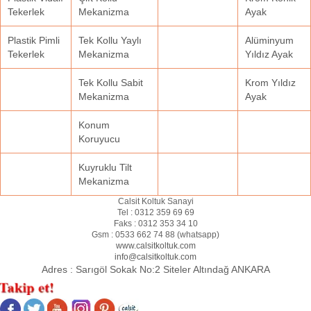
Tekerlek
Mekanizma
Ayak
Plastik Pimli
Tek Kollu Yaylı
Alüminyum
Tekerlek
Mekanizma
Yıldız Ayak
Tek Kollu Sabit
Krom Yıldız
Mekanizma
Ayak
Konum
Koruyucu
Kuyruklu Tilt
Mekanizma
Calsit Koltuk Sanayi
Tel :
0312 359 69 69
Faks :
0312 353 34 10
Gsm :
0533 662 74 88 (
whatsapp
)
www.calsitkoltuk.com
info@calsitkoltuk.com
Adres :
Sarıgöl Sokak No:2 Siteler Altındağ ANKARA