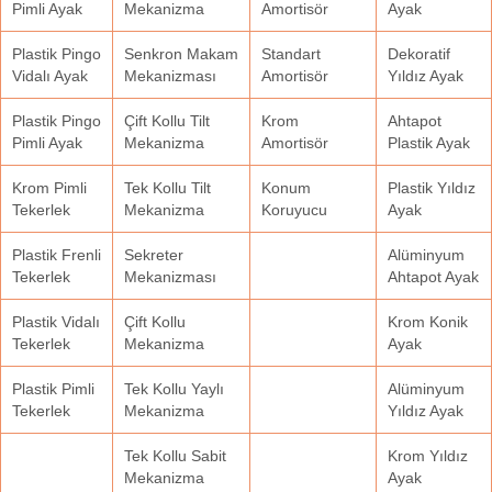
Pimli Ayak
Mekanizma
Amortisör
Ayak
Plastik Pingo
Senkron Makam
Standart
Dekoratif
Vidalı Ayak
Mekanizması
Amortisör
Yıldız Ayak
Plastik Pingo
Çift Kollu Tilt
Krom
Ahtapot
Pimli Ayak
Mekanizma
Amortisör
Plastik Ayak
Krom Pimli
Tek Kollu Tilt
Konum
Plastik Yıldız
Tekerlek
Mekanizma
Koruyucu
Ayak
Plastik Frenli
Sekreter
Alüminyum
Tekerlek
Mekanizması
Ahtapot Ayak
Plastik Vidalı
Çift Kollu
Krom Konik
Tekerlek
Mekanizma
Ayak
Plastik Pimli
Tek Kollu Yaylı
Alüminyum
Tekerlek
Mekanizma
Yıldız Ayak
Tek Kollu Sabit
Krom Yıldız
Mekanizma
Ayak