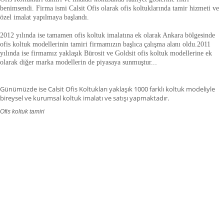
benimsendi. Firma ismi Calsit Ofis olarak ofis koltuklarında tamir hizmeti ve
özel imalat yapılmaya başlandı.
2012 yılında ise tamamen ofis koltuk imalatına ek olarak Ankara bölgesinde
ofis koltuk modellerinin tamiri firmamızın başlıca çalışma alanı oldu.
2011
yılında ise firmamız yaklaşık
Bürosit ve Goldsit ofis koltuk modellerine ek
olarak diğer marka modellerin de piyasaya sunmuştur.
.
.
Günümüzde ise Calsit Ofis Koltukları yaklaşık 1000 farklı koltuk modeliyle
bireysel ve kurumsal koltuk imalatı ve satışı yapmaktadır.
Ofis koltuk tamiri
ofis koltuk tamiri adana,ofis koltuk tamiri adıyaman.ofis koltuk tamiri
afyonkarahisar,ofis koltuk tamiri ağrı.ofis koltuk tamiri aksaray,ofis koltuk
tamiri amasya,ofis koltuk tamiri ankara,ofis koltuk tamiri antalya,ofis koltuk
tamiri ardahan,ofis koltuk tamiri artvin,ofis koltuk tamiri aydın.ofis koltuk
tamiri balıkesir,ofis koltuk tamiri bartın,ofis koltuk tamiri batman,ofis koltuk
tamiri bayburt,ofis koltuk tamiri bilecik,ofis koltuk tamiri bingöl,ofis koltuk
tamiri bitlis,ofis koltuk tamiri bolu.ofis koltuk tamiri burdur,ofis koltuk tamiri
bursa.ofis koltuk tamiri düzce,ofis koltuk tamiri çanakkale.ofis koltuk tamiri
çankırı,,ofis koltuk tamiri çorum,ofis koltuk tamiri denizli,ofis koltuk tamiri
diyarbakır,ofis koltuk tamiri gaziantep,ofis koltuk tamiri edirne,ofis koltuk
tamiri elazığ,ofis koltuk tamiri erzincan.fis koltuk tamiri erzurum,ofis koltuk