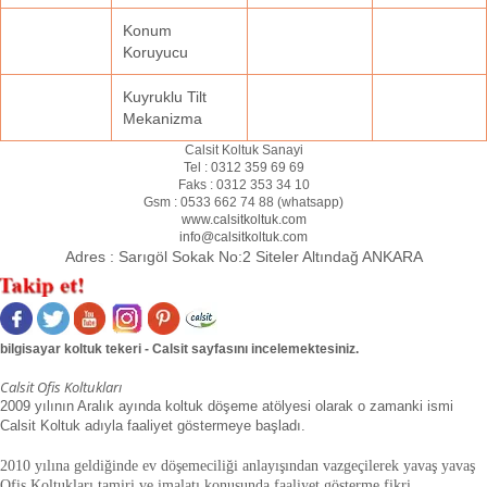
Konum
Koruyucu
Kuyruklu Tilt
Mekanizma
Calsit Koltuk Sanayi
Tel :
0312 359 69 69
Faks :
0312 353 34 10
Gsm :
0533 662 74 88 (
whatsapp
)
www.calsitkoltuk.com
info@calsitkoltuk.com
Adres :
Sarıgöl Sokak No:2 Siteler Altındağ ANKARA
bilgisayar koltuk tekeri - Calsit sayfasını incelemektesiniz.
Calsit Ofis Koltukları
2009 yılının Aralık ayında koltuk döşeme atölyesi olarak o zamanki ismi
Calsit Koltuk adıyla faaliyet göstermeye başladı.
2010 yılına geldiğinde ev döşemeciliği anlayışından vazgeçilerek yavaş yavaş
Ofis Koltukları tamiri ve imalatı konusunda faaliyet gösterme fikri