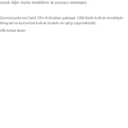
olarak diğer marka modellerin de piyasaya sunmuştur.
.
.
Günümüzde ise Calsit Ofis Koltukları yaklaşık 1000 farklı koltuk modeliyle
bireysel ve kurumsal koltuk imalatı ve satışı yapmaktadır.
Ofis koltuk tamiri
ofis koltuk tamiri adana,ofis koltuk tamiri adıyaman.ofis koltuk tamiri
afyonkarahisar,ofis koltuk tamiri ağrı.ofis koltuk tamiri aksaray,ofis koltuk
tamiri amasya,ofis koltuk tamiri ankara,ofis koltuk tamiri antalya,ofis koltuk
tamiri ardahan,ofis koltuk tamiri artvin,ofis koltuk tamiri aydın.ofis koltuk
tamiri balıkesir,ofis koltuk tamiri bartın,ofis koltuk tamiri batman,ofis koltuk
tamiri bayburt,ofis koltuk tamiri bilecik,ofis koltuk tamiri bingöl,ofis koltuk
tamiri bitlis,ofis koltuk tamiri bolu.ofis koltuk tamiri burdur,ofis koltuk tamiri
bursa.ofis koltuk tamiri düzce,ofis koltuk tamiri çanakkale.ofis koltuk tamiri
çankırı,,ofis koltuk tamiri çorum,ofis koltuk tamiri denizli,ofis koltuk tamiri
diyarbakır,ofis koltuk tamiri gaziantep,ofis koltuk tamiri edirne,ofis koltuk
tamiri elazığ,ofis koltuk tamiri erzincan.fis koltuk tamiri erzurum,ofis koltuk
tamiri eskişehir,ofis koltuk tamiri giresun,ofis koltuk tamiri, gümüşhane,ofis
koltuk tamiri hakkâri,ofis koltuk tamiri hatay,ofis koltuk tamiri ığdır,ofis koltuk
tamiri ısparta,ofis koltuk tamiri istanbul,ofis koltuk tamiri izmir,ofis koltuk
tamiri kahramanmaraş,ofis koltuk tamiri kırklareli,ofis koltuk tamiri kars,ofis
koltuk tamiri kastamonu,ofis koltuk tamiri kayseri,ofis koltuk tamiri
karaman,ofis koltuk tamiri kırıkkale,ofis koltuk tamiri kütahya,ofis koltuk