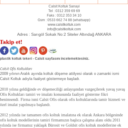
Calsit Koltuk Sanayi
Tel :
0312 359 69 69
Faks :
0312 353 34 10
Gsm :
0533 662 74 88 (
whatsapp
)
www.calsitkoltuk.com
info@calsitkoltuk.com
Adres :
Sarıgöl Sokak No:2 Siteler Altındağ ANKARA
plastik koltuk tekeri - Calsit sayfasını incelemektesiniz.
Calsit Ofis Koltukları
2009 yılının Aralık ayında koltuk döşeme atölyesi olarak o zamanki ismi
Calsit Koltuk adıyla faaliyet göstermeye başladı.
2010 yılına geldiğinde ev döşemeciliği anlayışından vazgeçilerek yavaş yavaş
Ofis Koltukları tamiri ve imalatı konusunda faaliyet gösterme fikri
benimsendi. Firma ismi Calsit Ofis olarak ofis koltuklarında tamir hizmeti ve
özel imalat yapılmaya başlandı.
2012 yılında ise tamamen ofis koltuk imalatına ek olarak Ankara bölgesinde
ofis koltuk modellerinin tamiri firmamızın başlıca çalışma alanı oldu.
2011
yılında ise firmamız yaklaşık
Bürosit ve Goldsit ofis koltuk modellerine ek