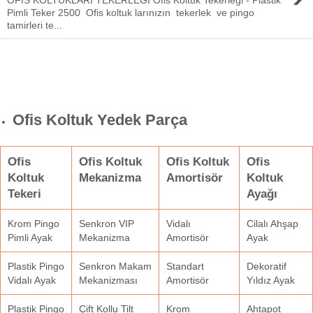
Pimli Teker 2500 Ofis koltuk larınızın tekerlek ve pingo
tamirleri te...
Ofis Koltuk Yedek Parça
Ofis
Ofis Koltuk
Ofis Koltuk
Ofis
Koltuk
Mekanizma
Amortisör
Koltuk
Tekeri
Ayağı
Krom Pingo
Senkron VIP
Vidalı
Cilalı Ahşap
Pimli Ayak
Mekanizma
Amortisör
Ayak
Plastik Pingo
Senkron Makam
Standart
Dekoratif
Vidalı Ayak
Mekanizması
Amortisör
Yıldız Ayak
Plastik Pingo
Çift Kollu Tilt
Krom
Ahtapot