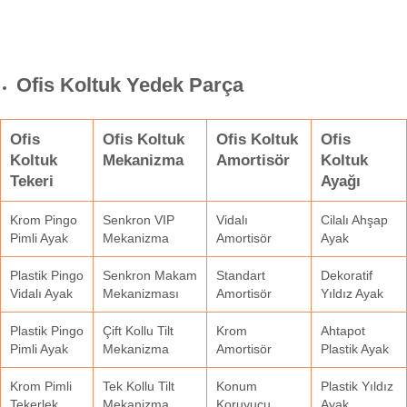
Ofis Koltuk Yedek Parça
Ofis
Ofis Koltuk
Ofis Koltuk
Ofis
Koltuk
Mekanizma
Amortisör
Koltuk
Tekeri
Ayağı
Krom Pingo
Senkron VIP
Vidalı
Cilalı Ahşap
Pimli Ayak
Mekanizma
Amortisör
Ayak
Plastik Pingo
Senkron Makam
Standart
Dekoratif
Vidalı Ayak
Mekanizması
Amortisör
Yıldız Ayak
Plastik Pingo
Çift Kollu Tilt
Krom
Ahtapot
Pimli Ayak
Mekanizma
Amortisör
Plastik Ayak
Krom Pimli
Tek Kollu Tilt
Konum
Plastik Yıldız
Tekerlek
Mekanizma
Koruyucu
Ayak