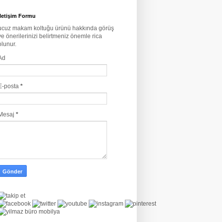
İletişim Formu
ucuz makam koltuğu ürünü hakkında görüş
ve önerilerinizi belirtmeniz önemle rica
olunur.
Ad
E-posta
*
Mesaj
*