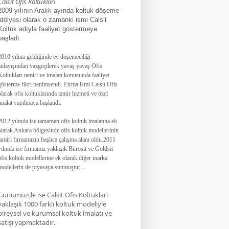
Calsit Ofis Koltukları
2009 yılının Aralık ayında koltuk döşeme
atölyesi olarak o zamanki ismi Calsit
Koltuk adıyla faaliyet göstermeye
başladı.
2010 yılına geldiğinde ev döşemeciliği
anlayışından vazgeçilerek yavaş yavaş Ofis
Koltukları tamiri ve imalatı konusunda faaliyet
gösterme fikri benimsendi. Firma ismi Calsit Ofis
olarak ofis koltuklarında tamir hizmeti ve özel
imalat yapılmaya başlandı.
2012 yılında ise tamamen ofis koltuk imalatına ek
olarak Ankara bölgesinde ofis koltuk modellerinin
tamiri firmamızın başlıca çalışma alanı oldu.
2011
yılında ise firmamız yaklaşık
Bürosit ve Goldsit
ofis koltuk modellerine ek olarak diğer marka
modellerin de piyasaya sunmuştur.
.
.
Günümüzde ise Calsit Ofis Koltukları
yaklaşık 1000 farklı koltuk modeliyle
bireysel ve kurumsal koltuk imalatı ve
satışı yapmaktadır.