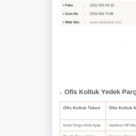
»
Faks
:
(312) 353-34-10
»
Gsm No
:
(533) 662 74 88
»
Web Site
:
www.calsitkoltuk.com
Ofis Koltuk Yedek Par
Ofis Koltuk Tekeri
Ofis Koltuk
Krom Pingo Pimli Ayak
Senkron VIP M