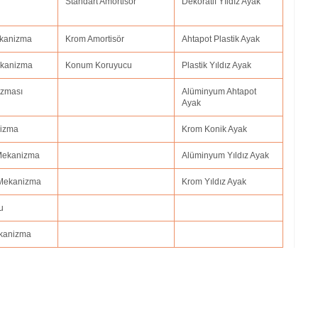
Standart Amortisör
Dekoratif Yıldız Ayak
Mekanizma
Krom Amortisör
Ahtapot Plastik Ayak
Mekanizma
Konum Koruyucu
Plastik Yıldız Ayak
izması
Alüminyum Ahtapot
Ayak
nizma
Krom Konik Ayak
 Mekanizma
Alüminyum Yıldız Ayak
 Mekanizma
Krom Yıldız Ayak
u
ekanizma
i adıyaman.ofis koltuk tamiri afyonkarahisar,ofis koltuk tamiri ağrı.ofis koltuk t