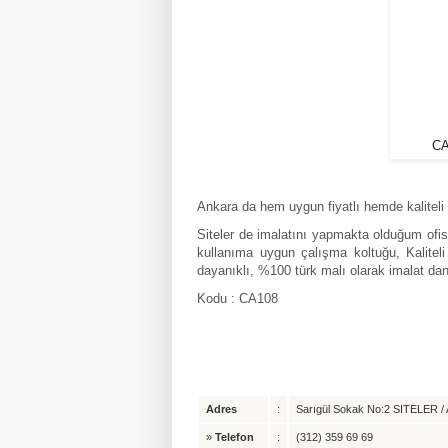
CA
Ankara da hem uygun fiyatlı hemde kaliteli 
Siteler de imalatını yapmakta olduğum ofis k
kullanıma uygun çalışma koltuğu, Kalite
dayanıklı, %100 türk malı olarak imalat d
Kodu : CA108
Adres
:
Sarıgül Sokak No:2 SITELER / A
»
Telefon
:
(312) 359 69 69