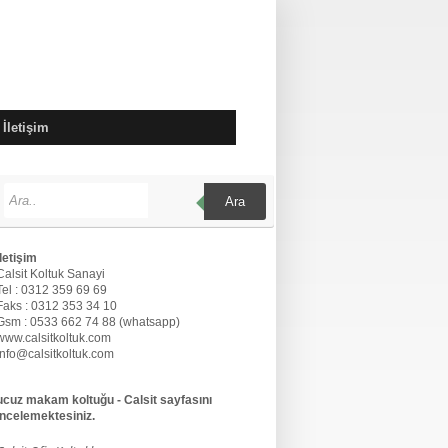
İletişim
Ara
İletişim
Calsit Koltuk Sanayi
Tel : 0312 359 69 69
Faks : 0312 353 34 10
Gsm : 0533 662 74 88 (whatsapp)
www.calsitkoltuk.com
info@calsitkoltuk.com
ucuz makam koltuğu - Calsit sayfasını
incelemektesiniz.