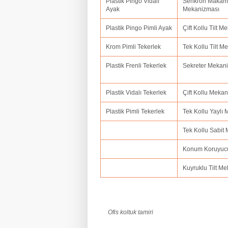
Plastik Pingo Vidalı
Senkron Makam
Ayak
Mekanizması
Plastik Pingo Pimli Ayak
Çift Kollu Tilt 
Krom Pimli Tekerlek
Tek Kollu Tilt 
Plastik Frenli Tekerlek
Sekreter Mekan
Plastik Vidalı Tekerlek
Çift Kollu Meka
Plastik Pimli Tekerlek
Tek Kollu Yaylı
Tek Kollu Sabit
Konum Koruyuc
Kuyruklu Tilt M
Ofis koltuk tamiri
ofis koltuk tamiri adana,ofis koltuk tamir