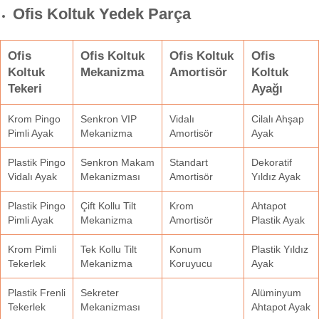
Ofis Koltuk Yedek Parça
Ofis
Ofis Koltuk
Ofis Koltuk
Ofis
Koltuk
Mekanizma
Amortisör
Koltuk
Tekeri
Ayağı
Krom Pingo
Senkron VIP
Vidalı
Cilalı Ahşap
Pimli Ayak
Mekanizma
Amortisör
Ayak
Plastik Pingo
Senkron Makam
Standart
Dekoratif
Vidalı Ayak
Mekanizması
Amortisör
Yıldız Ayak
Plastik Pingo
Çift Kollu Tilt
Krom
Ahtapot
Pimli Ayak
Mekanizma
Amortisör
Plastik Ayak
Krom Pimli
Tek Kollu Tilt
Konum
Plastik Yıldız
Tekerlek
Mekanizma
Koruyucu
Ayak
Plastik Frenli
Sekreter
Alüminyum
Tekerlek
Mekanizması
Ahtapot Ayak