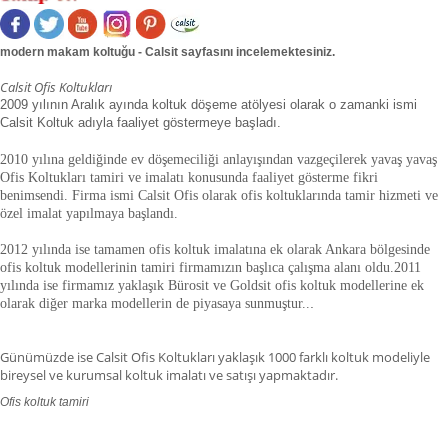
modern makam koltuğu - Calsit sayfasını incelemektesiniz.
Calsit Ofis Koltukları
2009 yılının Aralık ayında koltuk döşeme atölyesi olarak o zamanki ismi
Calsit Koltuk adıyla faaliyet göstermeye başladı.
2010 yılına geldiğinde ev döşemeciliği anlayışından vazgeçilerek yavaş yavaş
Ofis Koltukları tamiri ve imalatı konusunda faaliyet gösterme fikri
benimsendi. Firma ismi Calsit Ofis olarak ofis koltuklarında tamir hizmeti ve
özel imalat yapılmaya başlandı.
2012 yılında ise tamamen ofis koltuk imalatına ek olarak Ankara bölgesinde
ofis koltuk modellerinin tamiri firmamızın başlıca çalışma alanı oldu.
2011
yılında ise firmamız yaklaşık
Bürosit ve Goldsit ofis koltuk modellerine ek
olarak diğer marka modellerin de piyasaya sunmuştur.
.
.
Günümüzde ise Calsit Ofis Koltukları yaklaşık 1000 farklı koltuk modeliyle
bireysel ve kurumsal koltuk imalatı ve satışı yapmaktadır.
Ofis koltuk tamiri
ofis koltuk tamiri adana,ofis koltuk tamiri adıyaman.ofis koltuk tamiri
afyonkarahisar,ofis koltuk tamiri ağrı.ofis koltuk tamiri aksaray,ofis koltuk