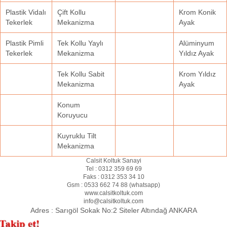
Plastik Vidalı
Çift Kollu
Krom Konik
Tekerlek
Mekanizma
Ayak
Plastik Pimli
Tek Kollu Yaylı
Alüminyum
Tekerlek
Mekanizma
Yıldız Ayak
Tek Kollu Sabit
Krom Yıldız
Mekanizma
Ayak
Konum
Koruyucu
Kuyruklu Tilt
Mekanizma
Calsit Koltuk Sanayi
Tel :
0312 359 69 69
Faks :
0312 353 34 10
Gsm :
0533 662 74 88 (
whatsapp
)
www.calsitkoltuk.com
info@calsitkoltuk.com
Adres :
Sarıgöl Sokak No:2 Siteler Altındağ ANKARA