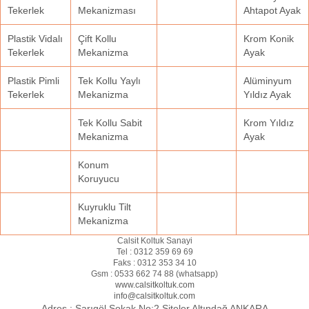
Tekerlek
Mekanizması
Ahtapot Ayak
Plastik Vidalı
Çift Kollu
Krom Konik
Tekerlek
Mekanizma
Ayak
Plastik Pimli
Tek Kollu Yaylı
Alüminyum
Tekerlek
Mekanizma
Yıldız Ayak
Tek Kollu Sabit
Krom Yıldız
Mekanizma
Ayak
Konum
Koruyucu
Kuyruklu Tilt
Mekanizma
Calsit Koltuk Sanayi
Tel :
0312 359 69 69
Faks :
0312 353 34 10
Gsm :
0533 662 74 88 (
whatsapp
)
www.calsitkoltuk.com
info@calsitkoltuk.com
Adres :
Sarıgöl Sokak No:2 Siteler Altındağ ANKARA