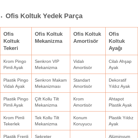
Ofis Koltuk Yedek Parça
Ofis
Ofis Koltuk
Ofis Koltuk
Ofis
Koltuk
Mekanizma
Amortisör
Koltuk
Tekeri
Ayağı
Krom Pingo
Senkron VIP
Vidalı
Cilalı Ahşap
Pimli Ayak
Mekanizma
Amortisör
Ayak
Plastik Pingo
Senkron Makam
Standart
Dekoratif
Vidalı Ayak
Mekanizması
Amortisör
Yıldız Ayak
Plastik Pingo
Çift Kollu Tilt
Krom
Ahtapot
Pimli Ayak
Mekanizma
Amortisör
Plastik Ayak
Krom Pimli
Tek Kollu Tilt
Konum
Plastik Yıldız
Tekerlek
Mekanizma
Koruyucu
Ayak
Plastik Frenli
Sekreter
Alüminyum