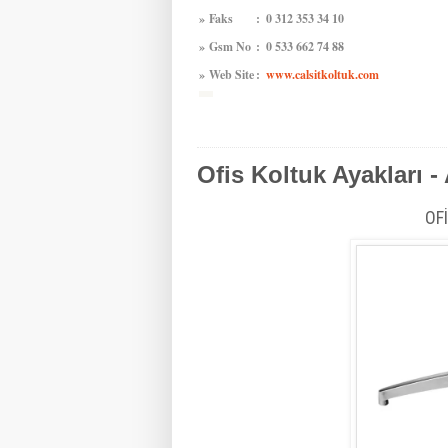
»
Faks
:
0 312 353 34 10
»
Gsm No
:
0 533 662 74 88
»
Web Site
:
www.calsitkoltuk.com
Ofis Koltuk Ayakları 
OF