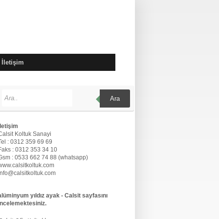
İletişim
Ara
İletişim
Calsit Koltuk Sanayi
Tel : 0312 359 69 69
Faks : 0312 353 34 10
Gsm : 0533 662 74 88 (whatsapp)
www.calsitkoltuk.com
info@calsitkoltuk.com
alüminyum yıldız ayak - Calsit sayfasını
incelemektesiniz.