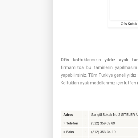
Ofis Koltuk
Ofis koltuk
larınızın
yıldız ayak ta
firmamızca bu tamirlerin yapılmasını 
yapabilirsiniz. Tüm Türkiye geneli yıldız
Koltukları ayak modellerimiz için lütfen 
Adres
:
Sarıgül Sokak No:2 SITELER / A
»
Telefon
:
(312) 359 69 69
»
Faks
:
(312) 353-34-10