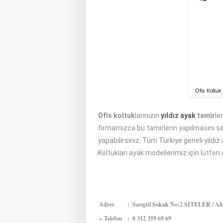
Ofis Koltuk
Ofis koltuk
larınızın
yıldız ayak
tamir
le
firmamızca bu tamirlerin yapılmasını sağ
yapabilirsiniz. Tüm Türkiye geneli yıldız
Koltukları ayak modellerimiz için lütfen 
Adres
:
Sarıgül Sokak No:2 SITELER / Alt
»
Telefon
:
0 312 359 69 69