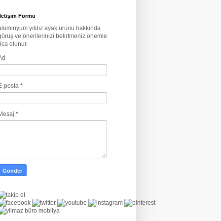
İletişim Formu
alüminyum yıldız ayak ürünü hakkında
görüş ve önerilerinizi belirtmeniz önemle
rica olunur.
Ad
E-posta
*
Mesaj
*