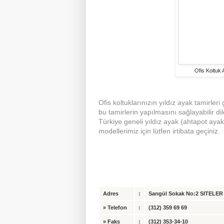
Ofis Koltuk
Ofis koltuk
larınızın
yıldız ayak tamir
leri
bu tamirlerin yapılmasını sağlayabilir di
Türkiye geneli yıldız ayak (ahtapot ayak)
modellerimiz için lütfen irtibata geçiniz.
Adres
:
Sarıgül Sokak No:2 SITELER /
»
Telefon
:
(312) 359 69 69
»
Faks
:
(312) 353-34-10