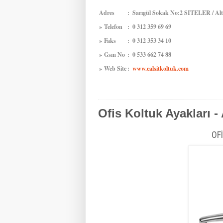
Adres
:
Sarıgül Sokak No:2 SITELER / Alt
»
Telefon
:
0 312 359 69 69
»
Faks
:
0 312 353 34 10
»
Gsm No
:
0 533 662 74 88
»
Web Site
:
www.calsitkoltuk.com
Ofis Koltuk Ayakları 
OF