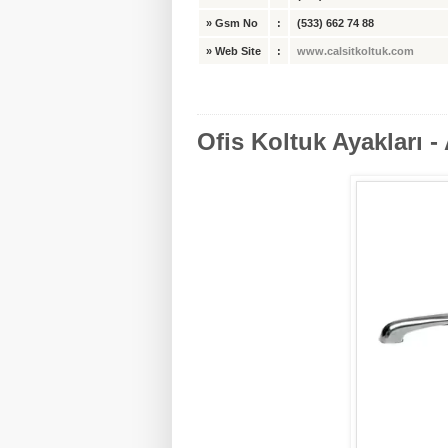
»
Gsm No
:
(533) 662 74 88
»
Web Site
:
www.calsitkoltuk.com
Ofis Koltuk Ayakları 