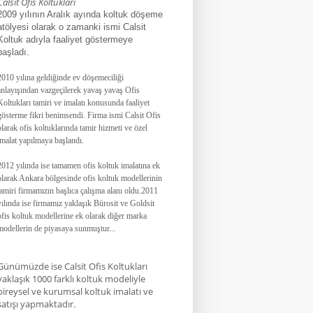
Calsit Ofis Koltukları
2009 yılının Aralık ayında koltuk döşeme
atölyesi olarak o zamanki ismi Calsit
Koltuk adıyla faaliyet göstermeye
başladı.
2010 yılına geldiğinde ev döşemeciliği
anlayışından vazgeçilerek yavaş yavaş Ofis
Koltukları tamiri ve imalatı konusunda faaliyet
gösterme fikri benimsendi. Firma ismi Calsit Ofis
olarak ofis koltuklarında tamir hizmeti ve özel
imalat yapılmaya başlandı.
2012 yılında ise tamamen ofis koltuk imalatına ek
olarak Ankara bölgesinde ofis koltuk modellerinin
tamiri firmamızın başlıca çalışma alanı oldu.
2011
yılında ise firmamız yaklaşık
Bürosit ve Goldsit
ofis koltuk modellerine ek olarak diğer marka
modellerin de piyasaya sunmuştur.
.
.
Günümüzde ise Calsit Ofis Koltukları
yaklaşık 1000 farklı koltuk modeliyle
bireysel ve kurumsal koltuk imalatı ve
satışı yapmaktadır.