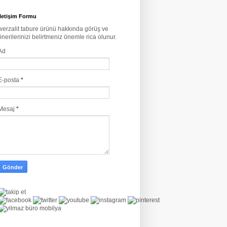
İletişim Formu
werzalit tabure ürünü hakkında görüş ve
önerilerinizi belirtmeniz önemle rica olunur.
Ad
E-posta
*
Mesaj
*