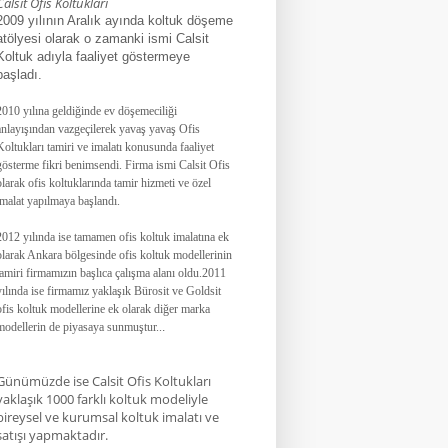
Calsit Ofis Koltukları
2009 yılının Aralık ayında koltuk döşeme
atölyesi olarak o zamanki ismi Calsit
Koltuk adıyla faaliyet göstermeye
başladı.
2010 yılına geldiğinde ev döşemeciliği
anlayışından vazgeçilerek yavaş yavaş Ofis
Koltukları tamiri ve imalatı konusunda faaliyet
gösterme fikri benimsendi. Firma ismi Calsit Ofis
olarak ofis koltuklarında tamir hizmeti ve özel
imalat yapılmaya başlandı.
2012 yılında ise tamamen ofis koltuk imalatına ek
olarak Ankara bölgesinde ofis koltuk modellerinin
tamiri firmamızın başlıca çalışma alanı oldu.
2011
yılında ise firmamız yaklaşık
Bürosit ve Goldsit
ofis koltuk modellerine ek olarak diğer marka
modellerin de piyasaya sunmuştur.
.
.
Günümüzde ise Calsit Ofis Koltukları
yaklaşık 1000 farklı koltuk modeliyle
bireysel ve kurumsal koltuk imalatı ve
satışı yapmaktadır.