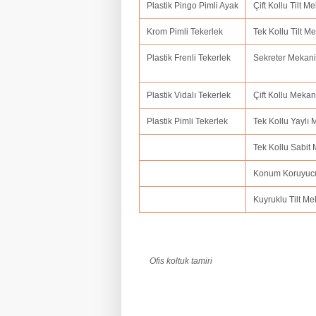
Plastik Pingo Pimli Ayak
Çift Kollu Tilt 
Krom Pimli Tekerlek
Tek Kollu Tilt 
Plastik Frenli Tekerlek
Sekreter Mekan
Plastik Vidalı Tekerlek
Çift Kollu Meka
Plastik Pimli Tekerlek
Tek Kollu Yaylı
Tek Kollu Sabit
Konum Koruyuc
Kuyruklu Tilt M
Ofis koltuk tamiri
ofis koltuk tamiri adana,ofis koltuk tamir
amasya,ofis koltuk tamiri ankara,ofis kolt
balıkesir,ofis koltuk tamiri bartın,ofis kol
koltuk tamiri bolu.ofis koltuk tamiri burdu