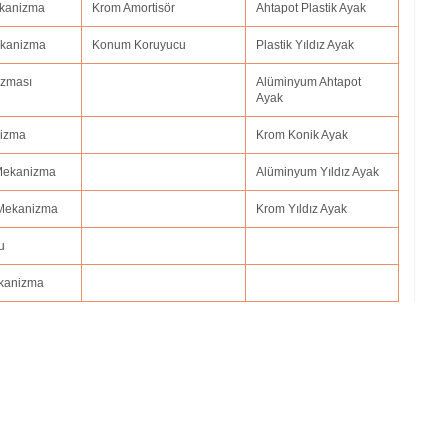
Mekanizma
Krom Amortisör
Ahtapot Plastik Ayak
Mekanizma
Konum Koruyucu
Plastik Yıldız Ayak
izması
Alüminyum Ahtapot
Ayak
nizma
Krom Konik Ayak
 Mekanizma
Alüminyum Yıldız Ayak
 Mekanizma
Krom Yıldız Ayak
u
ekanizma
i adıyaman.ofis koltuk tamiri afyonkarahisar,ofis koltuk tamiri ağrı.ofis koltuk t
uk tamiri antalya,ofis koltuk tamiri ardahan,ofis koltuk tamiri artvin,ofis koltuk
tuk tamiri batman,ofis koltuk tamiri bayburt,ofis koltuk tamiri bilecik,ofis koltuk 
r,ofis koltuk tamiri bursa.ofis koltuk tamiri düzce,ofis koltuk tamiri çanakkale.o