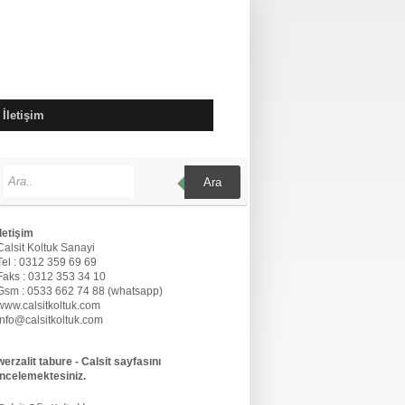
İletişim
Ara
İletişim
Calsit Koltuk Sanayi
Tel : 0312 359 69 69
Faks : 0312 353 34 10
Gsm : 0533 662 74 88 (whatsapp)
www.calsitkoltuk.com
info@calsitkoltuk.com
werzalit tabure - Calsit sayfasını
incelemektesiniz.