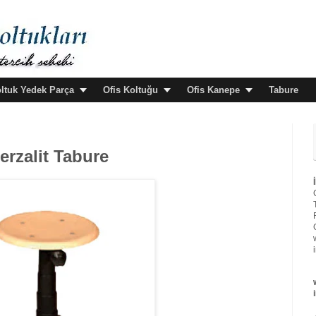
oltuk Yedek Parça
Ofis Koltuğu
Ofis Kanepe
Tabure
rzalit Tabure