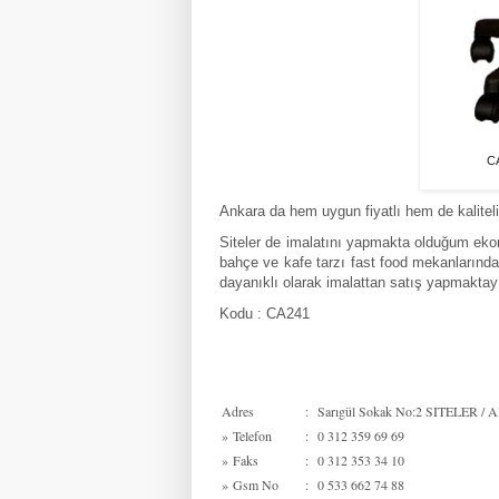
CA
Ankara da hem uygun fiyatlı hem de kaliteli
Siteler de imalatını yapmakta olduğum ekono
bahçe ve kafe tarzı fast food mekanlarında
dayanıklı olarak imalattan satış yapmakta
Kodu : CA241
Adres
:
Sarıgül Sokak No:2 SITELER / Al
»
Telefon
:
0 312 359 69 69
»
Faks
:
0 312 353 34 10
»
Gsm No
:
0 533 662 74 88