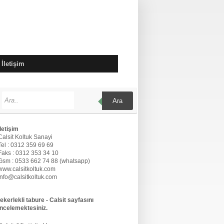
İletişim
Ara
İletişim
Calsit Koltuk Sanayi
Tel : 0312 359 69 69
Faks : 0312 353 34 10
Gsm : 0533 662 74 88 (whatsapp)
www.calsitkoltuk.com
info@calsitkoltuk.com
tekerlekli tabure - Calsit sayfasını
incelemektesiniz.