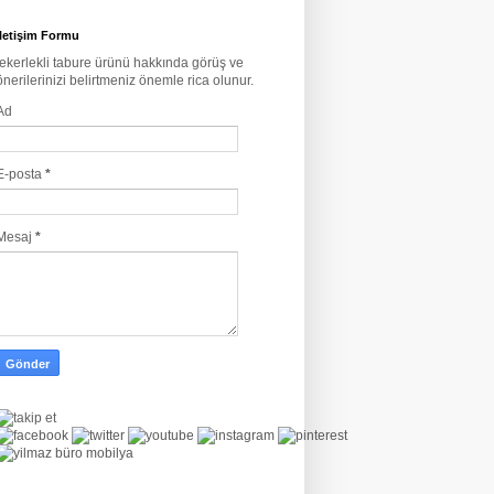
İletişim Formu
tekerlekli tabure ürünü hakkında görüş ve
önerilerinizi belirtmeniz önemle rica olunur.
Ad
E-posta
*
Mesaj
*