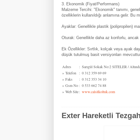
3. Ekonomik (Fiyat/Performans)
Malzeme Tercihi: "Ekonomik" tanımı, genel
özelliklerin kullanıldığı anlamına gelir. Bu 
Ayaklar: Genellikle plastik (polipropilen) m
Oturak: Genellikle daha az konforlu, ancak da
Ek Özellikler: Sırtlık, kolçak veya ayak day
düşük tutulmuş basit versiyonları mevcuttu
Adres
:
Sarıgül Sokak No:2 SITELER / Altında
»
Telefon
:
0 312 359 69 69
»
Faks
:
0 312 353 34 10
»
Gsm No
:
0 533 662 74 88
»
Web Site
:
www.calsitkoltuk.com
Exter Hareketli Tezga