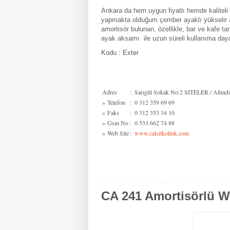
Ankara da hem uygun fiyatlı hemde kaliteli b
yapmakta olduğum çember ayaklı yükselir a
amortisör bulunan, özellikle, bar ve kafe ta
ayak aksamı ile uzun süreli kullanıma day
Kodu : Exter
Adres
:
Sarıgül Sokak No:2 SITELER / Altında
»
Telefon
:
0 312 359 69 69
»
Faks
:
0 312 353 34 10
»
Gsm No
:
0 533 662 74 88
»
Web Site
:
www.calsitkoltuk.com
CA 241 Amortisörlü We