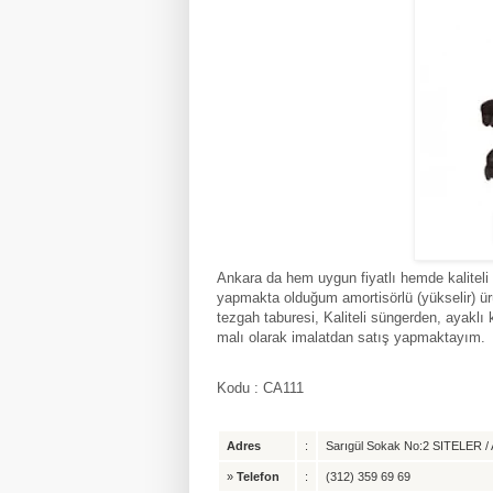
Ankara da hem uygun fiyatlı hemde kaliteli b
yapmakta olduğum amortisörlü (yükselir) ürün
tezgah taburesi, Kaliteli süngerden, ayakl
malı olarak imalatdan satış yapmaktayım.
Kodu : CA111
Adres
:
Sarıgül Sokak No:2 SITELER / A
»
Telefon
:
(312) 359 69 69