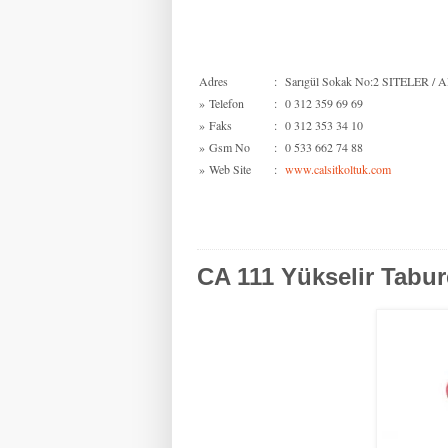
Adres
:
Sarıgül Sokak No:2 SITELER / Al
»
Telefon
:
0 312 359 69 69
»
Faks
:
0 312 353 34 10
»
Gsm No
:
0 533 662 74 88
»
Web Site
:
www.calsitkoltuk.com
CA 111 Yükselir Tabur