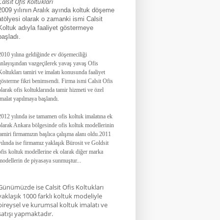
Calsit Ofis Koltukları
2009 yılının Aralık ayında koltuk döşeme
atölyesi olarak o zamanki ismi Calsit
Koltuk adıyla faaliyet göstermeye
başladı.
2010 yılına geldiğinde ev döşemeciliği
anlayışından vazgeçilerek yavaş yavaş Ofis
Koltukları tamiri ve imalatı konusunda faaliyet
gösterme fikri benimsendi. Firma ismi Calsit Ofis
olarak ofis koltuklarında tamir hizmeti ve özel
imalat yapılmaya başlandı.
2012 yılında ise tamamen ofis koltuk imalatına ek
olarak Ankara bölgesinde ofis koltuk modellerinin
tamiri firmamızın başlıca çalışma alanı oldu.
2011
yılında ise firmamız yaklaşık
Bürosit ve Goldsit
ofis koltuk modellerine ek olarak diğer marka
modellerin de piyasaya sunmuştur.
.
.
Günümüzde ise Calsit Ofis Koltukları
yaklaşık 1000 farklı koltuk modeliyle
bireysel ve kurumsal koltuk imalatı ve
satışı yapmaktadır.