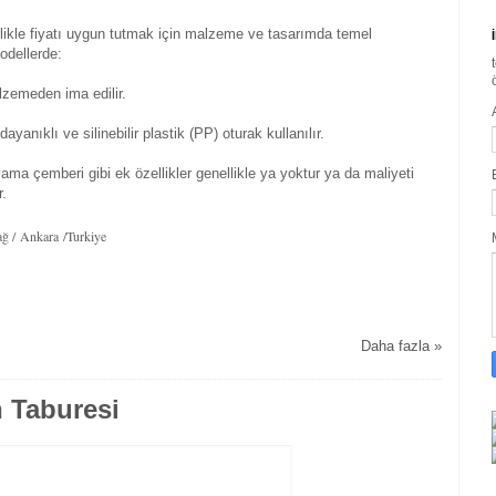
likle fiyatı uygun tutmak için malzeme ve tasarımda temel
modellerde:
alzemeden ima edilir.
yanıklı ve silinebilir plastik (PP) oturak kullanılır.
ama çemberi gibi ek özellikler genellikle ya yoktur ya da maliyeti
r.
ğ / Ankara /Turkiye
Daha fazla »
h Taburesi