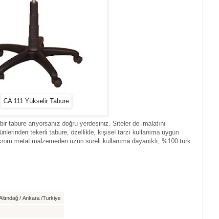
CA 111 Yükselir Tabure
ir tabure arıyorsanız doğru yerdesiniz. Siteler de imalatını
lerinden tekerli tabure, özellikle, kişisel tarzı kullanıma uygun
ı krom metal malzemeden uzun süreli kullanıma dayanıklı, %100 türk
ltındağ / Ankara /Turkiye