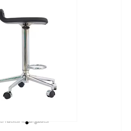
er Hareketli Tezgah Taburesi