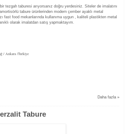
ir tezgah taburesi arıyorsanız doğru yerdesiniz. Siteler de imalatını
mortisörlü tabure ürünlerinden modern çember ayaklı metal
rzı fast food mekanlarında kullanıma uygun , kaliteli plastikten metal
anıklı olarak imalatdan satış yapmaktayım.
ğ / Ankara /Turkiye
Daha fazla »
rzalit Tabure