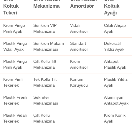
Koltuk
Mekanizma
Amortisör
Koltuk
Tekeri
Ayağı
Krom Pingo
Senkron VIP
Vidalı
Cilalı Ahşap
Pimli Ayak
Mekanizma
Amortisör
Ayak
Plastik Pingo
Senkron Makam
Standart
Dekoratif
Vidalı Ayak
Mekanizması
Amortisör
Yıldız Ayak
Plastik Pingo
Çift Kollu Tilt
Krom
Ahtapot
Pimli Ayak
Mekanizma
Amortisör
Plastik Ayak
Krom Pimli
Tek Kollu Tilt
Konum
Plastik Yıldız
Tekerlek
Mekanizma
Koruyucu
Ayak
Plastik Frenli
Sekreter
Alüminyum
Tekerlek
Mekanizması
Ahtapot Ayak
Plastik Vidalı
Çift Kollu
Krom Konik
Tekerlek
Mekanizma
Ayak