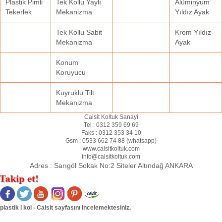
Plastik Pimli
Tek Kollu Yaylı
Alüminyum
Tekerlek
Mekanizma
Yıldız Ayak
Tek Kollu Sabit
Krom Yıldız
Mekanizma
Ayak
Konum
Koruyucu
Kuyruklu Tilt
Mekanizma
Calsit Koltuk Sanayi
Tel :
0312 359 69 69
Faks :
0312 353 34 10
Gsm :
0533 662 74 88 (
whatsapp
)
www.calsitkoltuk.com
info@calsitkoltuk.com
Adres :
Sarıgöl Sokak No:2 Siteler Altındağ ANKARA
plastik l kol - Calsit sayfasını incelemektesiniz.