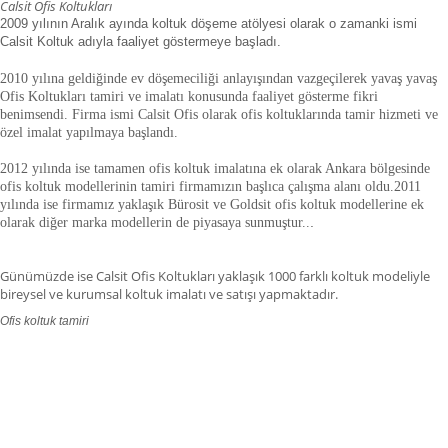
Calsit Ofis Koltukları
2009 yılının Aralık ayında koltuk döşeme atölyesi olarak o zamanki ismi
Calsit Koltuk adıyla faaliyet göstermeye başladı.
2010 yılına geldiğinde ev döşemeciliği anlayışından vazgeçilerek yavaş yavaş
Ofis Koltukları tamiri ve imalatı konusunda faaliyet gösterme fikri
benimsendi. Firma ismi Calsit Ofis olarak ofis koltuklarında tamir hizmeti ve
özel imalat yapılmaya başlandı.
2012 yılında ise tamamen ofis koltuk imalatına ek olarak Ankara bölgesinde
ofis koltuk modellerinin tamiri firmamızın başlıca çalışma alanı oldu.
2011
yılında ise firmamız yaklaşık
Bürosit ve Goldsit ofis koltuk modellerine ek
olarak diğer marka modellerin de piyasaya sunmuştur.
.
.
Günümüzde ise Calsit Ofis Koltukları yaklaşık 1000 farklı koltuk modeliyle
bireysel ve kurumsal koltuk imalatı ve satışı yapmaktadır.
Ofis koltuk tamiri
ofis koltuk tamiri adana,ofis koltuk tamiri adıyaman.ofis koltuk tamiri
afyonkarahisar,ofis koltuk tamiri ağrı.ofis koltuk tamiri aksaray,ofis koltuk
tamiri amasya,ofis koltuk tamiri ankara,ofis koltuk tamiri antalya,ofis koltuk
tamiri ardahan,ofis koltuk tamiri artvin,ofis koltuk tamiri aydın.ofis koltuk
tamiri balıkesir,ofis koltuk tamiri bartın,ofis koltuk tamiri batman,ofis koltuk
tamiri bayburt,ofis koltuk tamiri bilecik,ofis koltuk tamiri bingöl,ofis koltuk